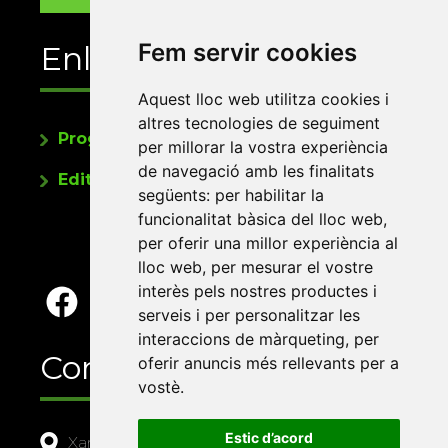
Fem servir cookies
Enllaços
Aquest lloc web utilitza cookies i
altres tecnologies de seguiment
Programa de publicacions
per millorar la vostra experiència
de navegació amb les finalitats
Editorials universitàries a Twitter
següents:
per habilitar la
funcionalitat bàsica del lloc web
,
per oferir una millor experiència al
lloc web
,
per mesurar el vostre
interès pels nostres productes i
serveis i per personalitzar les
interaccions de màrqueting
,
per
Contacte
oferir anuncis més rellevants per a
vostè
.
Estic d’acord
Xarxa Vives d'Universitats