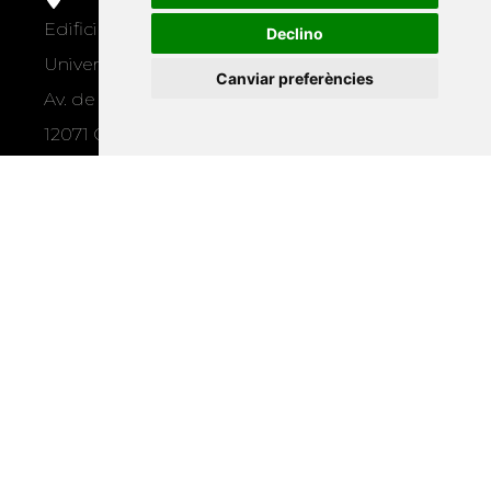
Edifici Àgora
Declino
Universitat Jaume I, local 10
Canviar preferències
Av. de Vicent Sos Baynat, s/n
12071 Castelló de la Plana
e-buc@vives.org
+34 964 72 89 93
Amb el suport
de