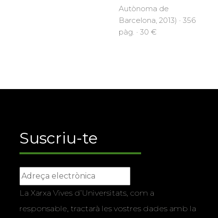
Autònoma de
Barcelona, 2013) · 356
pàg. · 30 €
Suscriu-te
La Xarxa Vives d’Universitats, com a
responsable, tractarà les vostres dades amb la