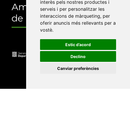
interès pels nostres productes i
Amb el suport
serveis i per personalitzar les
de
interaccions de màrqueting
,
per
oferir anuncis més rellevants per a
vostè
.
Estic d’acord
Declino
Canviar preferències
Universitat Abat Oliba CEU
•
Universitat d'Alacant
•
Universitat d'Andorra
•
Universitat Autònoma de
Barcelona
•
Universitat de Barcelona
•
Universitat
CEU Cardenal Herrera
•
Universitat de Girona
•
Universitat de les Illes Balears
•
Universitat