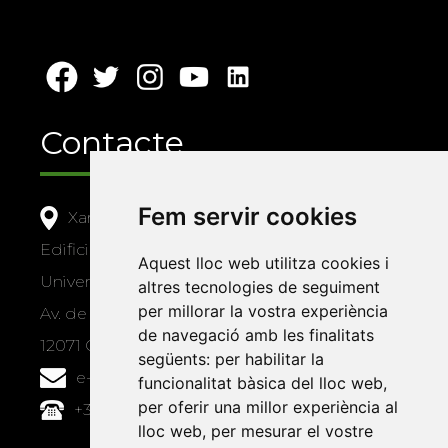
Contacte
Fem servir cookies
Xarxa Vives d'Universitats
Edifici Àgora
Aquest lloc web utilitza cookies i
Universitat Jaume I, local 10
altres tecnologies de seguiment
per millorar la vostra experiència
Av. de Vicent Sos Baynat, s/n
de navegació amb les finalitats
12071 Castelló de la Plana
següents:
per habilitar la
e-buc@vives.org
funcionalitat bàsica del lloc web
,
per oferir una millor experiència al
+34 964 72 89 93
lloc web
,
per mesurar el vostre