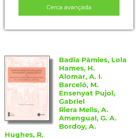
Cerca avançada
Badia Pàmies, Lola
Hames, H.
Alomar, A. I.
Barceló, M.
Ensenyat Pujol,
Gabriel
Riera Melis, A.
Amengual, G. A.
Bordoy, A.
Hughes, R.