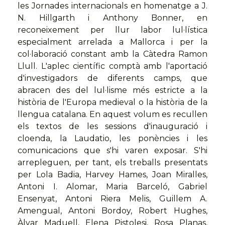
les Jornades internacionals en homenatge a J.
N. Hillgarth i Anthony Bonner, en
reconeixement per llur labor lul·lística
especialment arrelada a Mallorca i per la
col·laboració constant amb la Càtedra Ramon
Llull. L'aplec científic comptà amb l'aportació
d'investigadors de diferents camps, que
abracen des del lul·lisme més estricte a la
història de l'Europa medieval o la història de la
llengua catalana. En aquest volum es recullen
els textos de les sessions d'inauguració i
cloenda, la Laudatio, les ponències i les
comunicacions que s'hi varen exposar. S'hi
arrepleguen, per tant, els treballs presentats
per Lola Badia, Harvey Hames, Joan Miralles,
Antoni I. Alomar, Maria Barceló, Gabriel
Ensenyat, Antoni Riera Melis, Guillem A.
Amengual, Antoni Bordoy, Robert Hughes,
Àlvar Maduell, Elena Pistolesi, Rosa Planas,