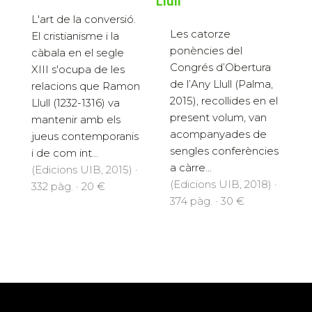
Llull
L'art de la conversió.
Les catorze
El cristianisme i la
ponències del
càbala en el segle
Congrés d’Obertura
XIII s'ocupa de les
de l’Any Llull (Palma,
relacions que Ramon
2015), recollides en el
Llull (1232-1316) va
present volum, van
mantenir amb els
acompanyades de
jueus contemporanis
sengles conferències
i de com int...
a càrre...
(Edicions UIB, 2015) ·
(Edicions UIB, 2018) ·
332 pàg. · 20 €
374 pàg. · 30 €