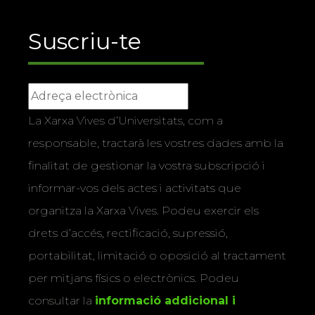
Suscriu-te
La Xarxa Vives d’Universitats, com a
responsable, tractarà les vostres dades amb la
finalitat de gestionar la vostra subscripció i
informar-vos dels actes i activitats que
organitza la Xarxa Vives. Podeu exercir els
drets d’accés, rectificació, supressió,
portabilitat, limitació o oposició al tractament
per mitjans físics o electrònics. Podeu
consultar la
informació addicional i