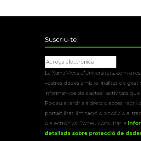
Suscriu-te
La Xarxa Vives d’Universitats, com a res
vostres dades amb la finalitat de gestio
informar-vos dels actes i activitats que
Podeu exercir els drets d’accés, rectifi
portabilitat, limitació o oposició al tr
o electrònics. Podeu consultar la
info
detallada sobre protecció de dade