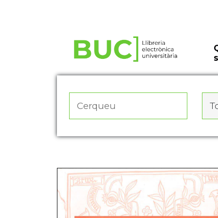
Actualitza les preferències de les cookies
To