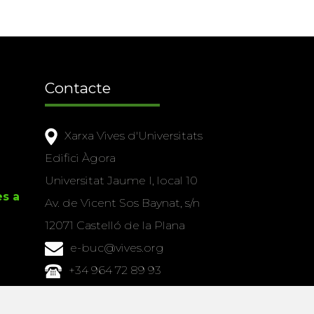
Contacte
Xarxa Vives d'Universitats
Edifici Àgora
Universitat Jaume I, local 10
es a
Av. de Vicent Sos Baynat, s/n
12071 Castelló de la Plana
e-buc@vives.org
+34 964 72 89 93
Amb el suport