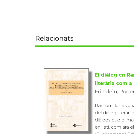
Relacionats
El diàleg en Ra
literària com a
Friedlein, Roge
Ramon Llull és una
del diàleg literari
diàlegs que el mal
en llatí, com ara el 