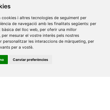
de
kies
a cookies i altres tecnologies de seguiment per
riència de navegació amb les finalitats següents:
per
at bàsica del lloc web
,
per oferir una millor
,
per mesurar el vostre interès pels nostres
er personalitzar les interaccions de màrqueting
,
per
evants per a vostè
.
ino
Canviar preferències
•
Universitat de Barcelona
•
Universitat CEU Cardenal
itat Jaume I
•
Universitat de Lleida
•
Universitat Miguel
ca de Catalunya
•
Universitat Politècnica de València
•
t de València
•
Universitat de Vic - Universitat Central de