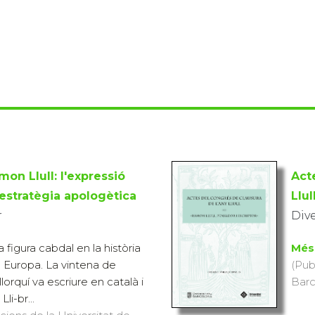
mon Llull: l'expressió
Act
 estratègia apologètica
Llul
r
Div
 figura cabdal en la història
Més
 a Europa. La vintena de
(Pub
lorquí va escriure en català i
Barc
Lli-br...