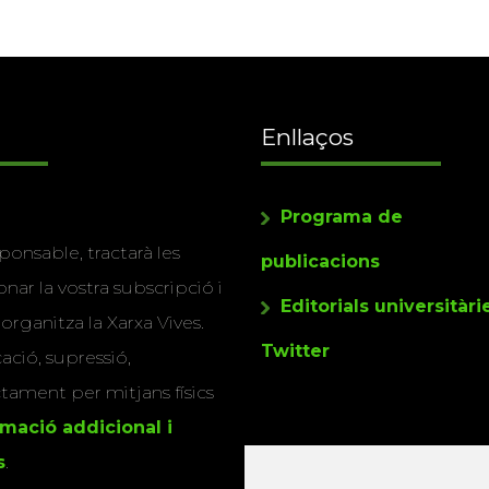
Enllaços
Programa de
ponsable, tractarà les
publicacions
nar la vostra subscripció i
Editorials universitàri
 organitza la Xarxa Vives.
Twitter
cació, supressió,
actament per mitjans físics
rmació addicional i
s
.