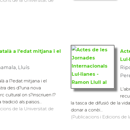
icions de la Universitat de
talà a l'edat mitjana i el
Act
Lul·
amala, Lluís
Ripo
Pere
là a l?edat mitjana i el
stra des d?una nova
L'ab
c cultural on s?inscriuen l?
recu
a tradició als països...
la tasca de difusió de la vid
icions de la Universitat de
donar a conèi...
(Publicacions i Edicions de 