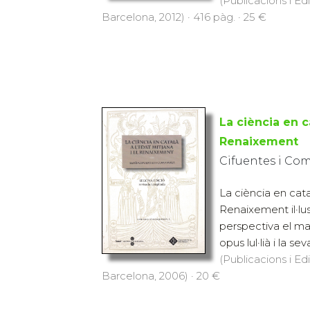
(Publicacions i Ed
Barcelona, 2012) · 416 pàg. · 25 €
La ciència en ca
Renaixement
Cifuentes i Com
La ciència en cata
Renaixement il·lu
perspectiva el mar
opus lul·lià i la sev
(Publicacions i Ed
Barcelona, 2006) · 20 €