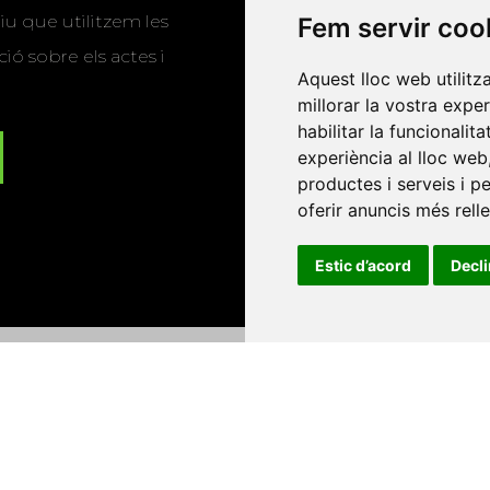
u que utilitzem les
Fem servir coo
ió sobre els actes i
Aquest lloc web utilitz
millorar la vostra expe
habilitar la funcionalit
experiència al lloc web
productes i serveis i p
oferir anuncis més rell
Estic d’acord
Decl
Universitat d'Andorra
•
Universitat Autònoma de Barcelona
es Balears
•
Universitat Internacional de Catalunya
•
Univers
Universitat de Perpinyà Via Domitia
•
Universitat Politècni
niversitat Rovira i Virgili
•
Universitat de Sàsser
•
Universita
Catalunya