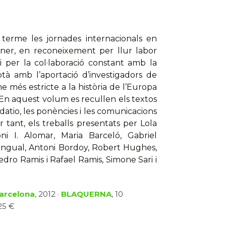
erme les jornades internacionals en
ner, en reconeixement per llur labor
 i per la col·laboració constant amb la
ptà amb l’aportació d’investigadors de
e més estricte a la història de l’Europa
. En aquest volum es recullen els textos
udatio, les ponències i les comunicacions
 tant, els treballs presentats per Lola
ni I. Alomar, Maria Barceló, Gabriel
mengual, Antoni Bordoy, Robert Hughes,
edro Ramis i Rafael Ramis, Simone Sari i
Barcelona
, 2012 ·
BLAQUERNA
, 10
25 €