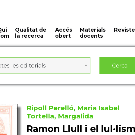
Qui
Qualitat de
Accés
Materials
Reviste
som
la recerca
obert
docents
Cerca
tes les editorials
Ripoll Perelló, Maria Isabel
Tortella, Margalida
Ramon Llull i el lul·li