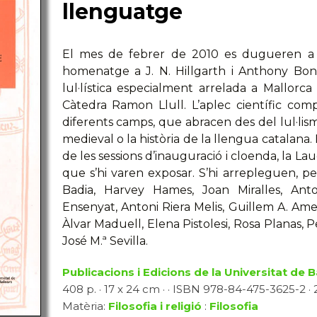
llenguatge
El mes de febrer de 2010 es dugueren a t
homenatge a J. N. Hillgarth i Anthony Bon
lul·lística especialment arrelada a Mallorca
Càtedra Ramon Llull. L’aplec científic com
diferents camps, que abracen des del lul·lism
medieval o la història de la llengua catalana
de les sessions d’inauguració i cloenda, la La
que s’hi varen exposar. S’hi arrepleguen, per
Badia, Harvey Hames, Joan Miralles, Anto
Ensenyat, Antoni Riera Melis, Guillem A. A
Àlvar Maduell, Elena Pistolesi, Rosa Planas, P
José M.ª Sevilla.
Publicacions i Edicions de la Universitat de 
408 p. · 17 x 24 cm · · ISBN 978-84-475-3625-2 · 
Matèria:
Filosofia i religió
:
Filosofia