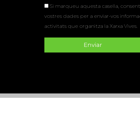
Si marqueu aquesta casella, consenti
vostres dades per a enviar-vos informac
activitats que organitza la Xarxa Vives.
Universitat Abat Oliba CEU
•
Universitat d'Alacant
•
Herrera
•
Universitat de Girona
•
Universitat de les Ill
Hernández d'Elx
•
Universitat Oberta de Catalunya
•
Universitat Pompeu Fabra
•
Universitat Ramon Llull
•
U