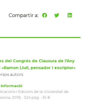
Compartir a:
es del Congrés de Clausura de l'Any
l «Ramon Llull, pensador i escriptor»
ersos autors
 informació
licacions i Edicions de la Universitat de
elona, 2019) · 524 pàg. · 35 €