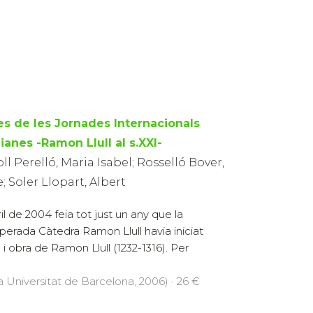
es de les Jornades Internacionals
lianes -Ramon Llull al s.XXI-
ll Perelló, Maria Isabel; Rosselló Bover,
; Soler Llopart, Albert
ril de 2004 feia tot just un any que la
perada Càtedra Ramon Llull havia iniciat
a i obra de Ramon Llull (1232-1316). Per
la Universitat de Barcelona, 2006) · 26 €