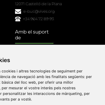
12071 Castelló de la Plana
e-buc@vives.org
+34 964 72 89 93
Amb el suport
de
kies
a cookies i altres tecnologies de seguiment per
riència de navegació amb les finalitats següents:
per
at bàsica del lloc web
,
per oferir una millor
,
per mesurar el vostre interès pels nostres
er personalitzar les interaccions de màrqueting
,
per
evants per a vostè
.