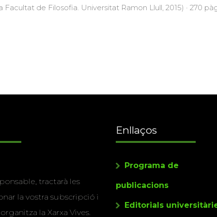
a Facultat de Filosofia. Universitat Ramon Llull, 2015) · 270 pàg
Enllaços
Programa de
ponsable, tractarà les
publicacions
nar la vostra subscripció i
Editorials universitàri
 organitza la Xarxa Vives.