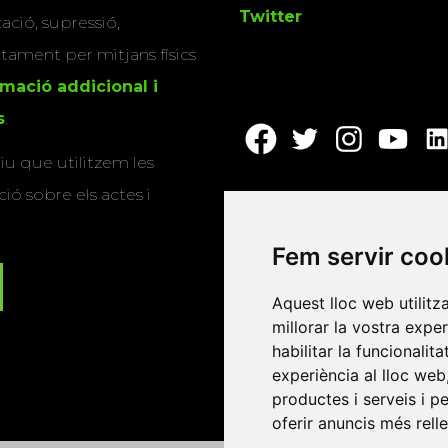
Twitter
cació, supressió,
actament per mitjans físics
rmació addicional i
s
.
u que utilitzem les
ió sobre els actes i
Fem servir coo
Aquest lloc web utilitz
millorar la vostra expe
habilitar la funcionalit
experiència al lloc web
productes i serveis i p
oferir anuncis més rell