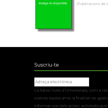
(Publicacions de l
Suscriu-te
La Xarxa Vives d’Universitats, com a res
vostres dades amb la finalitat de gestio
informar-vos dels actes i activitats que