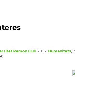
nteres
ersitat Ramon Llull
, 2016 ·
Humanitats
, 7
 €