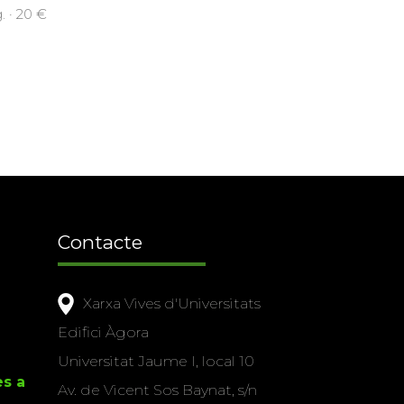
. · 20 €
Contacte
Xarxa Vives d'Universitats
Edifici Àgora
Universitat Jaume I, local 10
es a
Av. de Vicent Sos Baynat, s/n