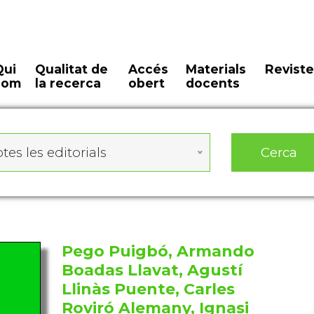
Qui
Qualitat de
Accés
Materials
Reviste
som
la recerca
obert
docents
Cerca
tes les editorials
Pego Puigbó, Armando
Boadas Llavat, Agustí
Llinàs Puente, Carles
Roviró Alemany, Ignasi