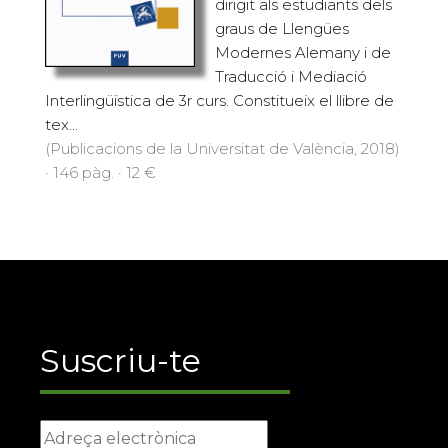
dirigit als estudiants dels
graus de Llengües
Modernes Alemany i de
Traducció i Mediació
Interlingüïstica de 3r curs. Constitueix el llibre de
tex...
(Publicacions de la Universitat de València, 2018)
· 146 pàg. · 12 €
Suscriu-te