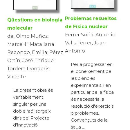
Problemas resueltos
Qüestions en biologia
de Física nuclear
molecular
Ferrer Soria, Antonio;
del Olmo Muñoz,
Valls Ferrer, Juan
Marcel·lí; Matallana
Antonio
Redondo, Emilia; Pérez
Ortín, José Enrique;
Per a progressar en
Tordera Donderis,
el coneixement de
Vicente
les ciències
experimentals, i en
La present obra és
particular de la física
veritablement
és necessària la
singular per una
resolució d'exercicis
doble raó: sorgeix
o problemes.
dins del Projecte
Convençuts de la
d'Innovació
seua ...