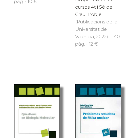
pàg. · 10 €
cursos 4t i 5é del
Grau. L'obje...
(Publicacions de la
Universitat de
València, 2022) · 140
pàg. · 12 €