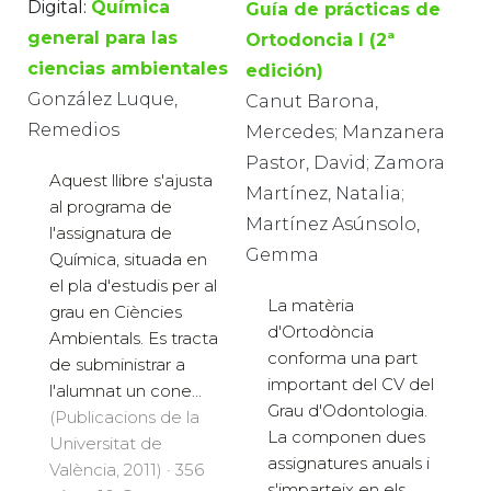
Digital:
Química
Guía de prácticas de
general para las
Ortodoncia I (2ª
ciencias ambientales
edición)
González Luque,
Canut Barona,
Remedios
Mercedes; Manzanera
Pastor, David; Zamora
Aquest llibre s'ajusta
Martínez, Natalia;
al programa de
Martínez Asúnsolo,
l'assignatura de
Gemma
Química, situada en
el pla d'estudis per al
La matèria
grau en Ciències
d'Ortodòncia
Ambientals. Es tracta
conforma una part
de subministrar a
important del CV del
l'alumnat un cone...
Grau d'Odontologia.
(Publicacions de la
La componen dues
Universitat de
assignatures anuals i
València, 2011) · 356
s'imparteix en els