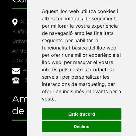
Aquest lloc web utilitza cookies i
altres tecnologies de seguiment
Xarxa Vives d'Universitats
per millorar la vostra experiència
Edifici Àgora
de navegació amb les finalitats
següents:
per habilitar la
Universitat Jaume I, local 10
funcionalitat bàsica del lloc web
,
Av. de Vicent Sos Baynat, s/n
per oferir una millor experiència al
12071 Castelló de la Plana
lloc web
,
per mesurar el vostre
interès pels nostres productes i
e-buc@vives.org
serveis i per personalitzar les
+34 964 72 89 93
interaccions de màrqueting
,
per
oferir anuncis més rellevants per a
Amb el suport
vostè
.
de
Estic d’acord
Declino