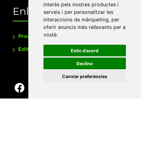
interès pels nostres productes i
Enllaços
serveis i per personalitzar les
interaccions de màrqueting
,
per
oferir anuncis més rellevants per a
vostè
.
Programa de publicacions
Editorials universitàries a Twitter
Estic d’acord
Declino
Canviar preferències
Contacte
Xarxa Vives d'Universitats