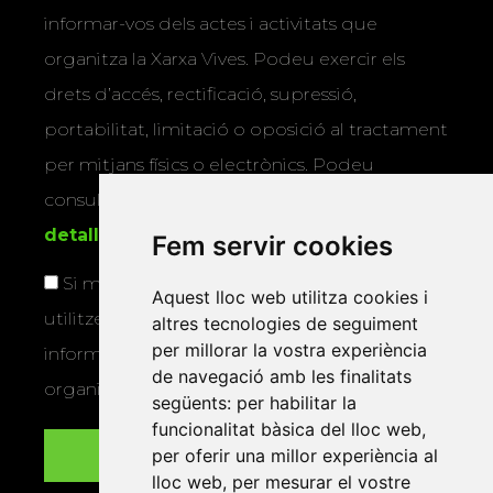
informar-vos dels actes i activitats que
organitza la Xarxa Vives. Podeu exercir els
drets d’accés, rectificació, supressió,
portabilitat, limitació o oposició al tractament
per mitjans físics o electrònics. Podeu
consultar la
informació addicional i
detallada sobre protecció de dades
.
Fem servir cookies
Si marqueu aquesta casella, consentiu que
Aquest lloc web utilitza cookies i
utilitzem les vostres dades per a enviar-vos
altres tecnologies de seguiment
per millorar la vostra experiència
informació sobre els actes i activitats que
de navegació amb les finalitats
organitza la Xarxa Vives.
següents:
per habilitar la
funcionalitat bàsica del lloc web
,
per oferir una millor experiència al
lloc web
,
per mesurar el vostre