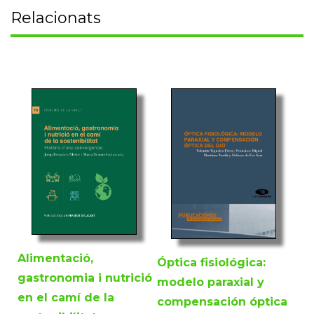
Relacionats
Alimentació,
Óptica fisiológica:
gastronomia i nutrició
modelo paraxial y
en el camí de la
compensación óptica