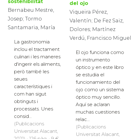
sostenibilitat
del ojo
Bernabeu Mestre,
Viqueira Pérez,
Josep; Tormo
Valentín; De Fez Saiz,
Santamaria, María
Dolores; Martínez
Verdú, Francisco Miguel
La gastronomia
inclou el tractament
El ojo funciona como
culinari i les maneres
un instrumento
d'ingerir els aliments,
óptico y en este libro
però també les
se estudia el
seues
funcionamiento del
característiques i
ojo como un sistema
com han sigut
óptico muy sencillo.
obtinguts i
Aquí se aclaran
processats. Unes
muchas cuestiones
consid...
relac...
(Publicacions
(Publicacions
Universitat Alacant,
Universitat Alacant,
2021) · 126 pàg. · 9 €