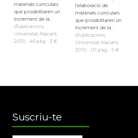
materials curriculars
l'elaboració de
que possibilitaren un
materials curriculars
increment de la...
que possibilitaren un
(Publicacions
increment de la...
Universitat Alacant,
(Publicacions
2015) · 46 pàg. · 3 €
Universitat Alacant,
2015) · 131 pàg. · 5 €
Suscriu-te