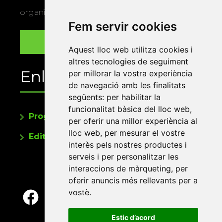
organitza la Xarxa Vives.
Fem servir cookies
Aquest lloc web utilitza cookies i
altres tecnologies de seguiment
Enllaços
per millorar la vostra experiència
de navegació amb les finalitats
següents:
per habilitar la
funcionalitat bàsica del lloc web
,
Programa de publicacions
per oferir una millor experiència al
lloc web
,
per mesurar el vostre
Editorials universitàries a Twitter
interès pels nostres productes i
serveis i per personalitzar les
interaccions de màrqueting
,
per
oferir anuncis més rellevants per a
vostè
.
Estic d’acord