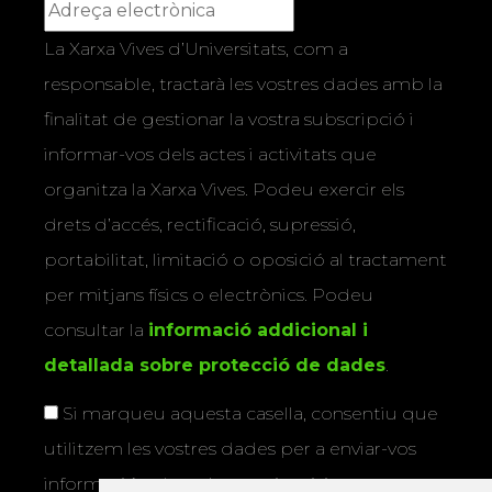
La Xarxa Vives d’Universitats, com a
responsable, tractarà les vostres dades amb la
finalitat de gestionar la vostra subscripció i
informar-vos dels actes i activitats que
organitza la Xarxa Vives. Podeu exercir els
drets d’accés, rectificació, supressió,
portabilitat, limitació o oposició al tractament
per mitjans físics o electrònics. Podeu
consultar la
informació addicional i
detallada sobre protecció de dades
.
Si marqueu aquesta casella, consentiu que
utilitzem les vostres dades per a enviar-vos
informació sobre els actes i activitats que