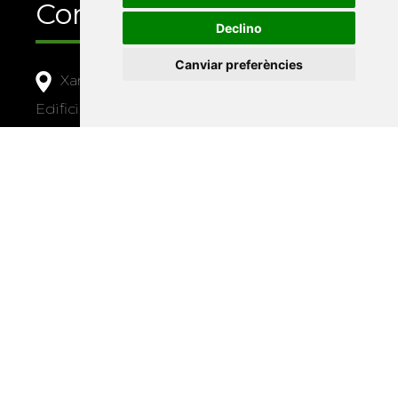
Contacte
Declino
Canviar preferències
Xarxa Vives d'Universitats
Edifici Àgora
Universitat Jaume I, local 10
Av. de Vicent Sos Baynat, s/n
12071 Castelló de la Plana
e-buc@vives.org
+34 964 72 89 93
Amb el suport
de