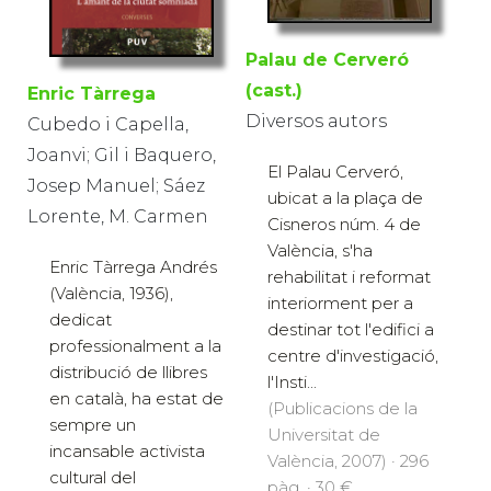
Palau de Cerveró
(cast.)
Enric Tàrrega
Diversos autors
Cubedo i Capella,
Joanvi; Gil i Baquero,
El Palau Cerveró,
Josep Manuel; Sáez
ubicat a la plaça de
Lorente, M. Carmen
Cisneros núm. 4 de
València, s'ha
Enric Tàrrega Andrés
rehabilitat i reformat
(València, 1936),
interiorment per a
dedicat
destinar tot l'edifici a
professionalment a la
centre d'investigació,
distribució de llibres
l'Insti...
en català, ha estat de
(Publicacions de la
sempre un
Universitat de
incansable activista
València, 2007) · 296
cultural del
pàg. · 30 €