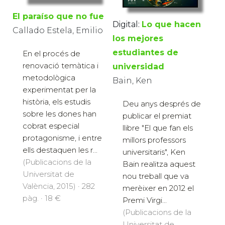
El paraíso que no fue
Digital:
Lo que hacen
Callado Estela, Emilio
los mejores
estudiantes de
En el procés de
renovació temàtica i
universidad
metodològica
Bain, Ken
experimentat per la
història, els estudis
Deu anys després de
sobre les dones han
publicar el premiat
cobrat especial
llibre "El que fan els
protagonisme, i entre
millors professors
ells destaquen les r...
universitaris", Ken
(Publicacions de la
Bain realitza aquest
Universitat de
nou treball que va
València, 2015) · 282
merèixer en 2012 el
pàg. · 18 €
Premi Virgi...
(Publicacions de la
Universitat de