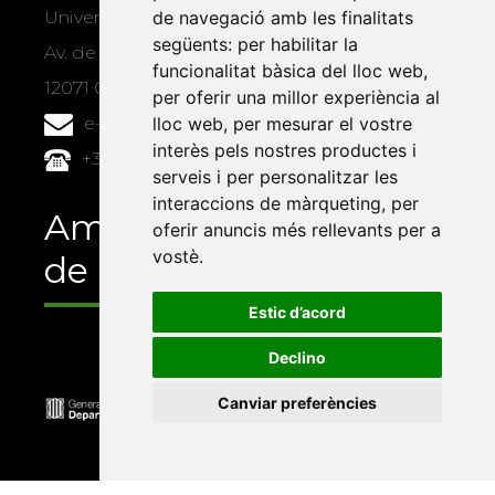
de navegació amb les finalitats
Universitat Jaume I, local 10
següents:
per habilitar la
Av. de Vicent Sos Baynat, s/n
funcionalitat bàsica del lloc web
,
12071 Castelló de la Plana
per oferir una millor experiència al
lloc web
,
per mesurar el vostre
e-buc@vives.org
interès pels nostres productes i
+34 964 72 89 93
serveis i per personalitzar les
interaccions de màrqueting
,
per
Amb el suport
oferir anuncis més rellevants per a
vostè
.
de
Estic d’acord
Declino
Canviar preferències