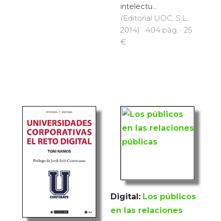
intelectu...
(Editorial UOC, S.L.,
2014) · 404 pàg. · 25
€
Digital:
Los públicos
en las relaciones