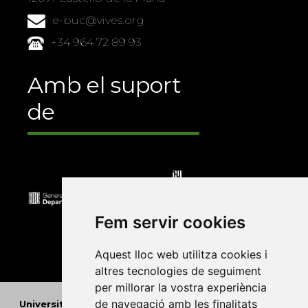
e-buc@vives.org
+34 964 72 89 93
Amb el suport
de
Fem servir cookies
Aquest lloc web utilitza cookies i
altres tecnologies de seguiment
per millorar la vostra experiència
de navegació amb les finalitats
Universitat Abat Oliba CEU
•
Universitat d'Alacant
•