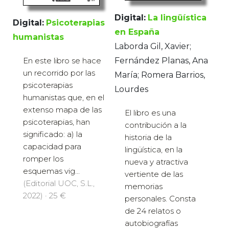
Digital:
La lingüística
Digital:
Psicoterapias
en España
humanistas
Laborda Gil, Xavier;
En este libro se hace
Fernández Planas, Ana
un recorrido por las
María; Romera Barrios,
psicoterapias
Lourdes
humanistas que, en el
extenso mapa de las
El libro es una
psicoterapias, han
contribución a la
significado: a) la
historia de la
capacidad para
lingüística, en la
romper los
nueva y atractiva
esquemas vig...
vertiente de las
(Editorial UOC, S.L.,
memorias
2022) · 25 €
personales. Consta
de 24 relatos o
autobiografías