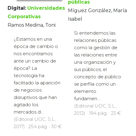
públicas
Digital:
Universidades
Míguez González, María
Corporativas
Isabel
Ramos Medina, Toni
Si entendemos las
¿Estamos en una
relaciones públicas
época de cambio o
como la gestión de
nos encontramos
las relaciones entre
ante un cambio de
una organización y
época? La
sus públicos, el
tecnología ha
concepto de público
facilitado la aparición
se perfila como un
de negocios
elemento
disruptivos que han
fundamen...
agitado los
(Editorial UOC, S.L.,
mercados d...
2012) · 194 pàg. · 23 €
(Editorial UOC, S.L.,
2017) · 254 pàg. · 30 €