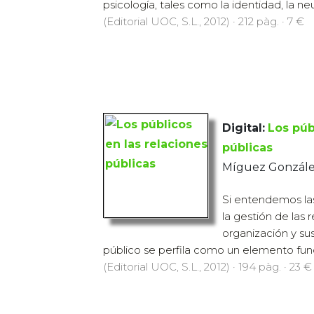
psicología, tales como la identidad, la neut
(Editorial UOC, S.L., 2012) · 212 pàg. · 7 €
Digital:
Los púb
públicas
Míguez González
Si entendemos la
la gestión de las 
organización y su
público se perfila como un elemento fun
(Editorial UOC, S.L., 2012) · 194 pàg. · 23 €