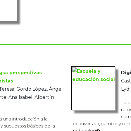
gía: perspectivas
Digi
istas
Cast
Teresa; Gordo López, Ángel
Lydi
rte, Ana Isabel; Albertín
La e
reto
camb
a una introducción a la
reconversión, cambio y ren
y supuestos básicos de la
metodolog�...