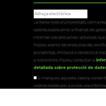
La Xarxa Vives d’Universitats, com a res
vostres dades amb la finalitat de gestio
informar-vos dels actes i activitats que
Podeu exercir els drets d’accés, rectifi
portabilitat, limitació o oposició al tr
o electrònics. Podeu consultar la
info
detallada sobre protecció de dade
Si marqueu aquesta casella, consenti
vostres dades per a enviar-vos informac
activitats que organitza la Xarxa Vives.