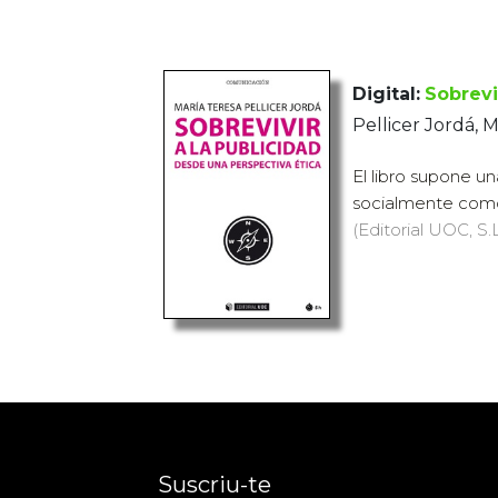
Digital:
Sobrevi
Pellicer Jordá, 
El libro supone un
socialmente como 
(Editorial UOC, S.L
Suscriu-te