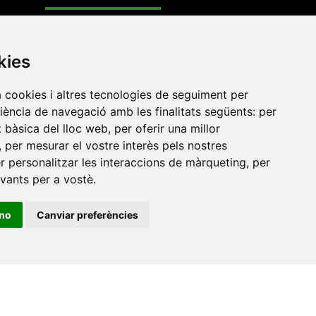
Xarxa Vives d'Universitats
kies
Edifici Àgora
Universitat Jaume I, local 10
a cookies i altres tecnologies de seguiment per
es a
Av. de Vicent Sos Baynat, s/n
riència de navegació amb les finalitats següents:
per
at bàsica del lloc web
,
per oferir una millor
12071 Castelló de la Plana
,
per mesurar el vostre interès pels nostres
e-buc@vives.org
er personalitzar les interaccions de màrqueting
,
per
+34 964 72 89 93
evants per a vostè
.
Amb el suport
ino
Canviar preferències
de