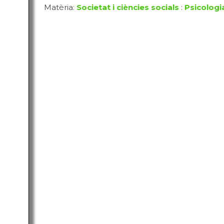
Matèria:
Societat i ciències socials
:
Psicologi