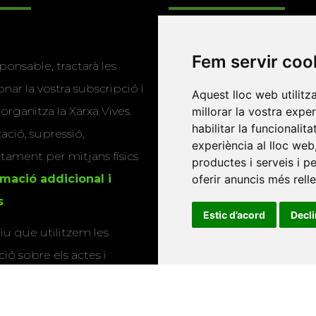
Programa de
Fem servir coo
ponsable, tractarà les
publicacions
nar la vostra subscripció i
Aquest lloc web utilitz
Editorials universitàri
millorar la vostra expe
 organitza la Xarxa Vives.
habilitar la funcionalit
Twitter
cació, supressió,
experiència al lloc web
actament per mitjans físics
productes i serveis i p
oferir anuncis més rell
rmació addicional i
s
.
Estic d’acord
Decl
u que utilitzem les
ió sobre els actes i