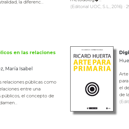
ralidad, la diferenc...
(Editorial UOC, S.L., 2016) · 
licos en las relaciones
Digi
Hue
, María Isabel
Arte
para
s relaciones públicas como
el d
relaciones entre una
de l
s públicos, el concepto de
(Edit
damen...