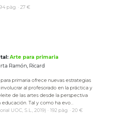
294 pàg. · 27 €
tal:
Arte para primaria
rta Ramón, Ricard
 para primaria ofrece nuevas estrategias
 involucrar al profesorado en la práctica y
eleite de las artes desde la perspectiva
a educación. Tal y como ha evo...
orial UOC, S.L., 2019) · 192 pàg. · 20 €