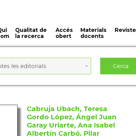
Qui
Qualitat de
Accés
Materials
Reviste
som
la recerca
obert
docents
Cerca
tes les editorials
Cabruja Ubach, Teresa
Gordo López, Ángel Juan
Garay Uriarte, Ana Isabel
Albertín Carbó, Pilar