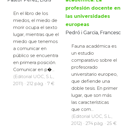
profesión docente en
En el libro de los
las universidades
miedos, el miedo de
europeas
morir ocupa el sexto
Pedró i Garcia, Francesc
lugar, mientras que el
miedo que tenemos
Fauna académica es
a comunicar en
un estudio
público se encuentra
comparativo sobre el
en primera posición.
profesorado
Comunicar en p�...
universitario europeo,
(Editorial UOC, S.L.,
que defiende una
2011) · 212 pàg. · 7 €
doble tesis. En primer
lugar, que son más
las características
que com...
(Editorial UOC, S.L.,
2012) · 274 pàg. · 25 €