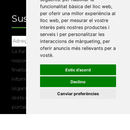
funcionalitat bàsica del lloc web
,
per oferir una millor experiència al
Suscriu-te
lloc web
,
per mesurar el vostre
interès pels nostres productes i
serveis i per personalitzar les
interaccions de màrqueting
,
per
oferir anuncis més rellevants per a
La Xarxa Vives d’Universitats, com a
vostè
.
responsable, tractarà les vostres dades amb la
finalitat de gestionar la vostra subscripció i
Estic d’acord
informar-vos dels actes i activitats que
Declino
organitza la Xarxa Vives. Podeu exercir els
Canviar preferències
drets d’accés, rectificació, supressió,
portabilitat, limitació o oposició al tractament
per mitjans físics o electrònics. Podeu
consultar la
informació addicional i