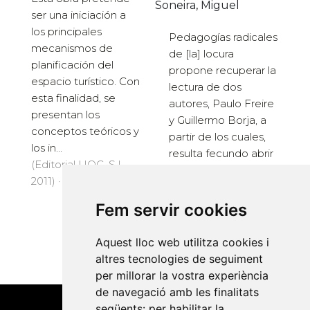
Soneira, Miguel
ser una iniciación a
los principales
Pedagogías radicales
mecanismos de
de [la] locura
planificación del
propone recuperar la
espacio turístico. Con
lectura de dos
esta finalidad, se
autores, Paulo Freire
presentan los
y Guillermo Borja, a
conceptos teóricos y
partir de los cuales,
los in...
resulta fecundo abrir
(Editorial UOC, S.L.,
una brecha crí...
2011) · 180 pàg. · 7 €
(Editorial UOC, S.L.,
2018) · 126 pàg. · 13 €
Fem servir cookies
Aquest lloc web utilitza cookies i
altres tecnologies de seguiment
per millorar la vostra experiència
de navegació amb les finalitats
següents:
per habilitar la