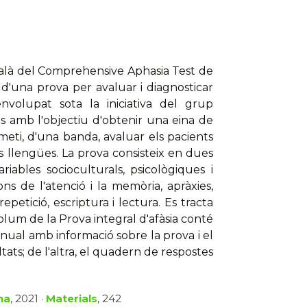
català del Comprehensive Aphasia Test de
d'una prova per avaluar i diagnosticar
envolupat sota la iniciativa del grup
sts amb l'objectiu d'obtenir una eina de
eti, d'una banda, avaluar els pacients
s llengües. La prova consisteix en dues
bles socioculturals, psicològiques i
s de l'atenció i la memòria, apràxies,
petició, escriptura i lectura. Es tracta
 volum de la Prova integral d'afàsia conté
anual amb informació sobre la prova i el
ltats; de l'altra, el quadern de respostes
na
, 2021 ·
Materials
, 242