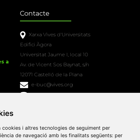
Contacte
Xarxa Vives d'Universitats
Edifici Àgora
Universitat Jaume I, local 10
es a
Av. de Vicent Sos Baynat, s/n
12071 Castelló de la Plana
e-buc@vives.org
+34 964 72 89 93
Amb el suport
kies
de
a cookies i altres tecnologies de seguiment per
riència de navegació amb les finalitats següents:
per