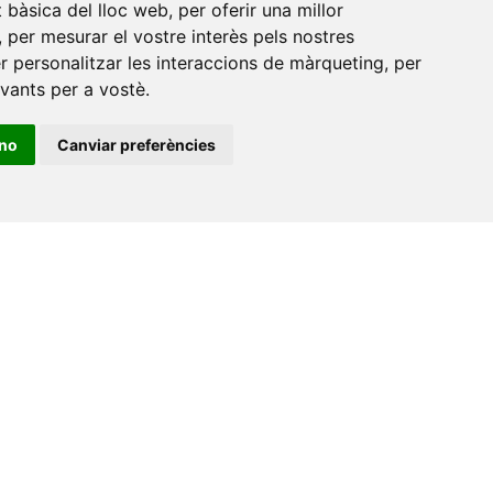
at bàsica del lloc web
,
per oferir una millor
,
per mesurar el vostre interès pels nostres
er personalitzar les interaccions de màrqueting
,
per
evants per a vostè
.
ino
Canviar preferències
•
Universitat de Barcelona
•
Universitat CEU Cardenal
itat Jaume I
•
Universitat de Lleida
•
Universitat Miguel
ca de Catalunya
•
Universitat Politècnica de València
•
t de València
•
Universitat de Vic - Universitat Central de
ats