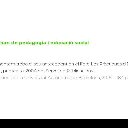
icum de pedagogia i educació social
sentem troba el seu antecedent en el llibre Les Pràctiques d'E
publicat al 2004 pel Servei de Publicacions ...
acions de la Universitat Autònoma de Barcelona, 2015) · 184 pà