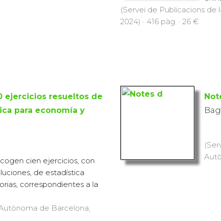
(Servei de Publicacions de
2024) · 416 pàg. · 26 €
0 ejercicios resueltos de
Not
sica para economía y
Bag
(Ser
Autò
ecogen cien ejercicios, con
luciones, de estadística
torias, correspondientes a la
at Autònoma de Barcelona,