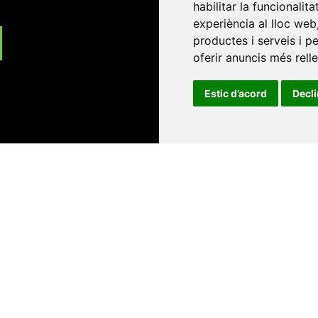
habilitar la funcionalit
experiència al lloc web
productes i serveis i p
oferir anuncis més rell
Estic d’acord
Decl
Universitat d'Andorra
•
Universitat Autònoma de Barcelona
es Balears
•
Universitat Internacional de Catalunya
•
Univers
Universitat de Perpinyà Via Domitia
•
Universitat Politècni
niversitat Rovira i Virgili
•
Universitat de Sàsser
•
Universita
Catalunya
Copyright © 2026
-
Xarxa Vives d'Universit