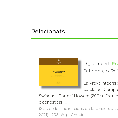
Relacionats
Digital obert:
Pr
Salmons, Io; Rof
La Prova integral 
català del Compr
Swinburn, Porter i Howard (2004). Es trac
diagnosticar l'...
(Servei de Publicacions de la Universit
2021) · 236 pàg. · Gratuït