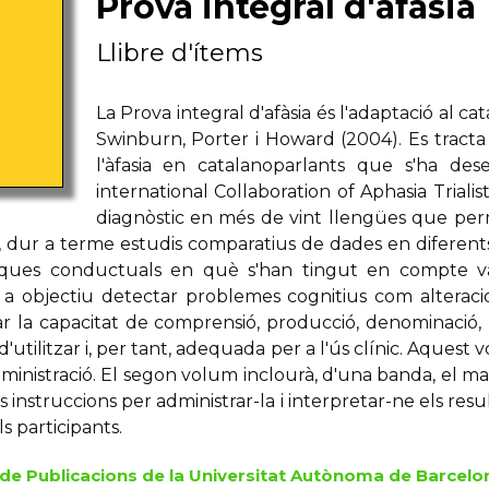
Prova integral d'afàsia
Llibre d'ítems
La Prova integral d'afàsia és l'adaptació al 
Swinburn, Porter i Howard (2004). Es tracta 
l'àfasia en catalanoparlants que s'ha des
international Collaboration of Aphasia Triali
diagnòstic en més de vint llengües que perm
ra, dur a terme estudis comparatius de dades en diferent
ues conductuals en què s'han tingut en compte varia
 a objectiu detectar problemes cognitius com alteracion
ar la capacitat de comprensió, producció, denominació, re
d'utilitzar i, per tant, adequada per a l'ús clínic. Aquest
administració. El segon volum inclourà, d'una banda, el m
s instruccions per administrar-la i interpretar-ne els resu
s participants.
 de Publicacions de la Universitat Autònoma de Barcelo