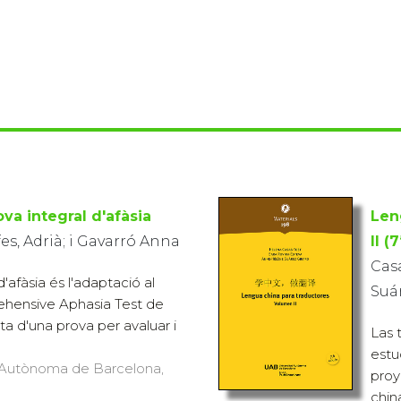
ova integral d'afàsia
Len
es, Adrià; i Gavarró Anna
II (
Casa
d'afàsia és l'adaptació al
Suá
ehensive Aphasia Test de
ta d'una prova per avaluar i
Las 
estu
at Autònoma de Barcelona,
proy
china