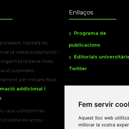
Enllaços
Programa de
ponsable, tractarà les
publicacions
nar la vostra subscripció i
Editorials universitàri
 organitza la Xarxa Vives.
Twitter
cació, supressió,
actament per mitjans físics
rmació addicional i
s
.
Fem servir coo
u que utilitzem les
Aquest lloc web utilitz
ió sobre els actes i
millorar la vostra expe