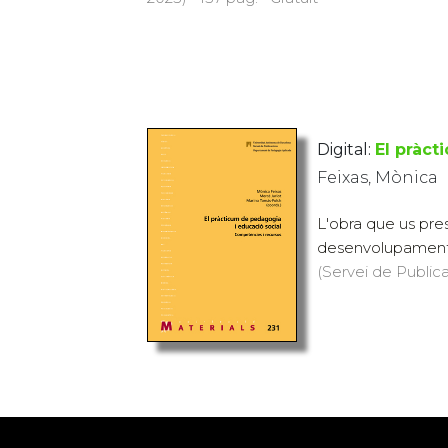
Digital:
El pràct
Feixas, Mònica
L'obra que us pre
desenvolupament, 
(Servei de Public