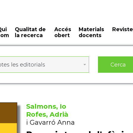
Qui
Qualitat de
Accés
Materials
Reviste
som
la recerca
obert
docents
Cerca
tes les editorials
Salmons, Io
Rofes, Adrià
i Gavarró Anna