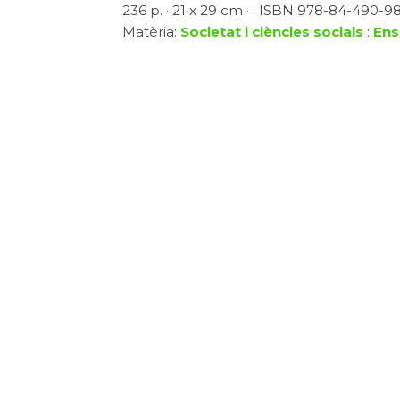
236 p. · 21 x 29 cm · · ISBN 978-84-490-98
Matèria:
Societat i ciències socials
:
Ens