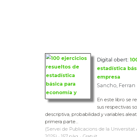
Digital obert:
10
estadística bá
empresa
Sancho, Ferran
En este libro se r
sus respectivas so
descriptiva, probabilidad y variables alea
primera parte...
(Servei de Publicacions de la Universit
2025) · 157 pàg. · Gratuït