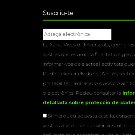
Suscriu-te
La Xarxa Vives d’Universitats, com a res
vostres dades amb la finalitat de gestio
informar-vos dels actes i activitats que
Podeu exercir els drets d’accés, rectifi
portabilitat, limitació o oposició al tr
o electrònics. Podeu consultar la
info
detallada sobre protecció de dade
Si marqueu aquesta casella, consenti
vostres dades per a enviar-vos informac