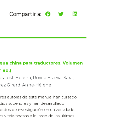
Compartir a:
gua china para traductores. Volumen
7ª ed.)
s Tost, Helena; Rovira Esteva, Sara;
rez Girard, Anne-Hélène
tres autoras de este manual han cursado
dios superiores y han desarrollado
ectos de investigación en universidades
s y taiwanesas a lo largo de las últimas ...