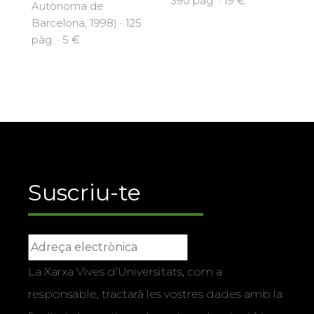
390 pàg. · 19 €
Autònoma de
Barcelona, 1998) · 125
pàg. · 5 €
Suscriu-te
La Xarxa Vives d’Universitats, com a
responsable, tractarà les vostres dades amb la