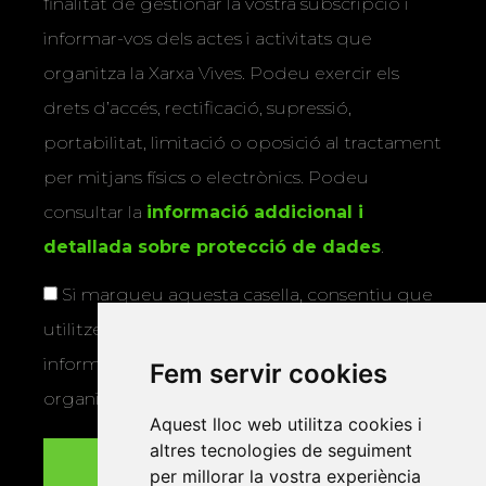
finalitat de gestionar la vostra subscripció i
informar-vos dels actes i activitats que
organitza la Xarxa Vives. Podeu exercir els
drets d’accés, rectificació, supressió,
portabilitat, limitació o oposició al tractament
per mitjans físics o electrònics. Podeu
consultar la
informació addicional i
detallada sobre protecció de dades
.
Si marqueu aquesta casella, consentiu que
utilitzem les vostres dades per a enviar-vos
informació sobre els actes i activitats que
Fem servir cookies
organitza la Xarxa Vives.
Aquest lloc web utilitza cookies i
altres tecnologies de seguiment
per millorar la vostra experiència