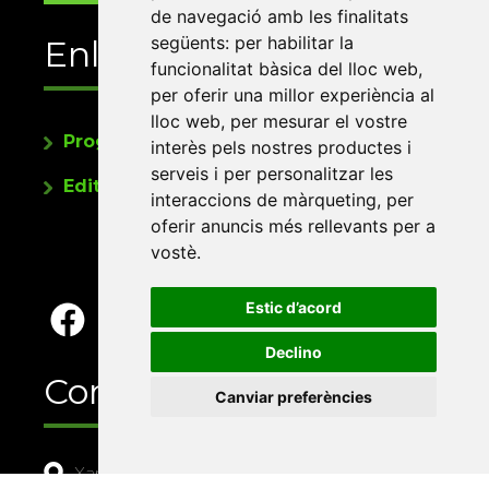
de navegació amb les finalitats
següents:
per habilitar la
Enllaços
funcionalitat bàsica del lloc web
,
per oferir una millor experiència al
lloc web
,
per mesurar el vostre
Programa de publicacions
interès pels nostres productes i
serveis i per personalitzar les
Editorials universitàries a Twitter
interaccions de màrqueting
,
per
oferir anuncis més rellevants per a
vostè
.
Estic d’acord
Declino
Contacte
Canviar preferències
Xarxa Vives d'Universitats