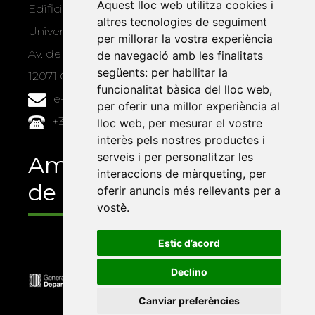
Aquest lloc web utilitza cookies i
Edifici Àgora
altres tecnologies de seguiment
Universitat Jaume I, local 10
per millorar la vostra experiència
Av. de Vicent Sos Baynat, s/n
de navegació amb les finalitats
següents:
per habilitar la
12071 Castelló de la Plana
funcionalitat bàsica del lloc web
,
e-buc@vives.org
per oferir una millor experiència al
+34 964 72 89 93
lloc web
,
per mesurar el vostre
interès pels nostres productes i
serveis i per personalitzar les
Amb el suport
interaccions de màrqueting
,
per
de
oferir anuncis més rellevants per a
vostè
.
Estic d’acord
Declino
Canviar preferències