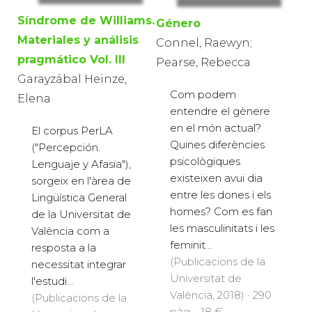
Síndrome de Williams.
Género
Materiales y análisis
Connel, Raewyn;
pragmático Vol. III
Pearse, Rebecca
Garayzábal Heinze,
Com podem
Elena
entendre el gènere
en el món actual?
El corpus PerLA
Quines diferències
("Percepción.
psicològiques
Lenguaje y Afasia"),
existeixen avui dia
sorgeix en l'àrea de
entre les dones i els
Lingüística General
homes? Com es fan
de la Universitat de
les masculinitats i les
València com a
feminit...
resposta a la
(Publicacions de la
necessitat integrar
Universitat de
l'estudi...
València, 2018) · 290
(Publicacions de la
pàg. · 18 €