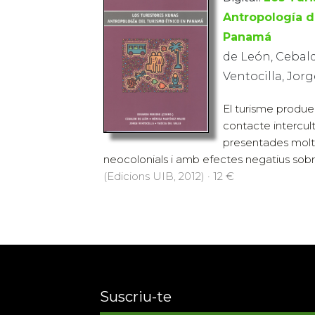
Antropología d
Panamá
de León, Cebald
Ventocilla, Jorge
El turisme produei
contacte intercul
presentades mol
neocolonials i amb efectes negatius sobre
(Edicions UIB, 2012) · 12 €
Suscriu-te