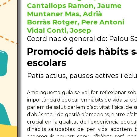
Cantallops Ramon, Jaume
Muntaner Mas, Adrià
Borràs Rotger, Pere Antoni
Vidal Conti, Josep
Coordinació general de: Palou S
Promoció dels hàbits s
escolars
Patis actius, pauses actives i ed
Amb aquesta guia se vol fer reflexionar sobr
importància d’educar en hàbits de vida sal
parlem de salut parlem d’activitat física, de 
d’abús etc. i de gestió d’emocions, entre d’a
crucial en la qualitat de l’experiència educati
d’hàbits saludables de per vida aportem be
aconseguir aquest canvi d’hàbits será nec