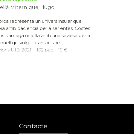
ellà Miternique, Hugo
orca representa un univers insular que
ra amb paciencia per a ser entès. Costes
ns s’amaga una illa amb una saviesa per a
quell qui vulgui atansar-s’hi s...
cions UIB, 2021) · 102 pàg. · 15 €
Contacte