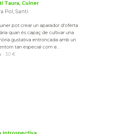
ti Taura, Cuiner
a Pol, Santi
cuiner pot crear un aparador d'oferta
nària quan és capaç de cultivar una
ria gustativa entroncada amb un
entorn tan especial com e...
. · 30 €
la introspectiva