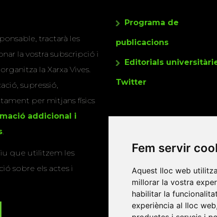
Programa de
ponsable, tractarà les
publicacions
nar la vostra subscripció i
Editorials universitàri
 organitza la Xarxa Vives.
Twitter
cació, supressió,
actament per mitjans físics
rmació addicional i
s
.
Fem servir coo
u que utilitzem les
ió sobre els actes i
Aquest lloc web utilitz
millorar la vostra expe
habilitar la funcionalit
experiència al lloc web