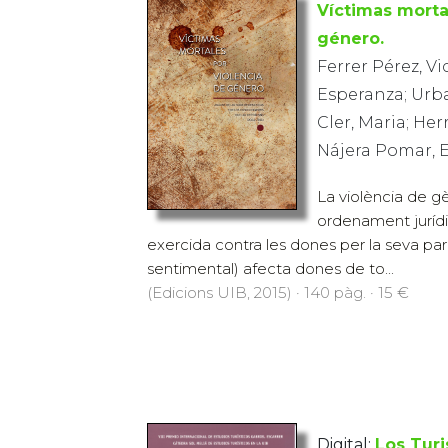
Víctimas morta
género.
Ferrer Pérez, Vi
Esperanza; Urba
Cler, Maria; Her
Nájera Pomar, 
La violència de g
ordenament juríd
exercida contra les dones per la seva par
sentimental) afecta dones de to...
(Edicions UIB, 2015) · 140 pàg. · 15 €
Digital:
Los Turi