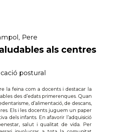
ampol, Pere
aludables als centres
ucació postural
e la feina com a docents i destacar la
udables des d’edats primerenques. Quan
sedentarisme, d’alimentació, de descans,
ltres. Els i les docents juguem un paper
va dels infants. En afavorir l’adquisició
nestar, salut i qualitat de vida. Per
essari involucrar a tota la comunitat