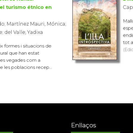
el turismo étnico en
Cap
Mall
o; Martínez Mauri, Mónica;
espe
; del Valle, Yadixa
endi
tot a
x formes i situacions de
(Edi
tural que han estat
tes vegades com a
 les poblacions recep...
Enllaços