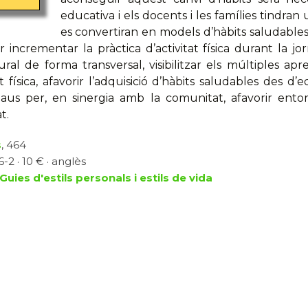
educativa i els docents i les famílies tindra
es convertiran en models d’hàbits saludables 
r incrementar la pràctica d’activitat física durant la j
ural de forma transversal, visibilitzar els múltiples a
at física, afavorir l’adquisició d’hàbits saludables des d
aus per, en sinergia amb la comunitat, afavorir ent
t.
s
, 464
-2 · 10 € · anglès
Guies d'estils personals i estils de vida