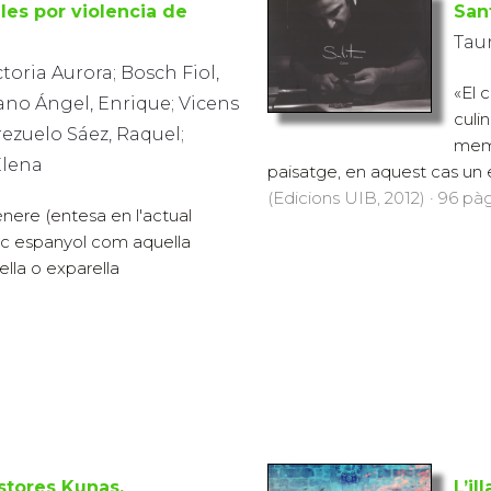
les por violencia de
San
Taur
ctoria Aurora; Bosch Fiol,
«El 
no Ángel, Enrique; Vicens
culi
rezuelo Sáez, Raquel;
memò
Elena
paisatge, en aquest cas un 
(Edicions UIB, 2012) · 96 pàg
ènere (entesa en l'actual
ic espanyol com aquella
ella o exparella
stores Kunas.
L’il