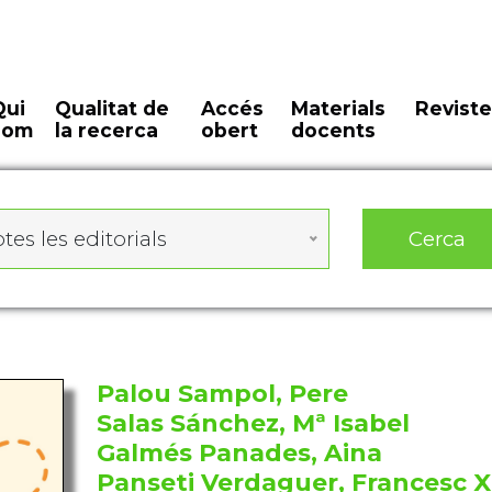
Qui
Qualitat de
Accés
Materials
Reviste
som
la recerca
obert
docents
Cerca
tes les editorials
Palou Sampol, Pere
Salas Sánchez, Mª Isabel
Galmés Panades, Aina
Panseti Verdaguer, Francesc X