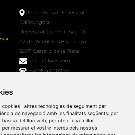
Xarxa Vives d'Universitats
Edifici Àgora
Universitat Jaume I, local 10
es a
Av. de Vicent Sos Baynat, s/n
12071 Castelló de la Plana
e-buc@vives.org
+34 964 72 89 93
Amb el suport
kies
de
a cookies i altres tecnologies de seguiment per
riència de navegació amb les finalitats següents:
per
at bàsica del lloc web
,
per oferir una millor
,
per mesurar el vostre interès pels nostres