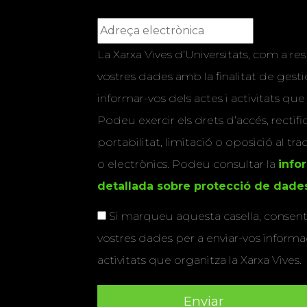
La Xarxa Vives d’Universitats, com a res
vostres dades amb la finalitat de gestio
informar-vos dels actes i activitats que
Podeu exercir els drets d’accés, rectifi
portabilitat, limitació o oposició al tr
o electrònics. Podeu consultar la
info
detallada sobre protecció de dade
Si marqueu aquesta casella, consenti
vostres dades per a enviar-vos informac
activitats que organitza la Xarxa Vives.