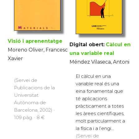
Visió i aprenentatge
Digital obert:
Càlcul en
Moreno Oliver, Francesc
una variable real
Xavier
Méndez Vilaseca, Antoni
El càlcul en una
(Servei de
variable real és una
Publicacions de la
eina fonamental que
Universitat
té aplicacions
Autònoma de
pràcticament a totes
Barcelona, 2002) ·
les àrees científiques,
109 pàg. · 8 €
molt particularment a
la física i a l’engi...
(Servei de