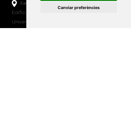
Xarxa Vives d'Universitats
Canviar preferències
Edifici Àgora
Universitat Jaume I, local 10
Av. de Vicent Sos Baynat, s/n
12071 Castelló de la Plana
e-buc@vives.org
+34 964 72 89 93
Amb el suport
de