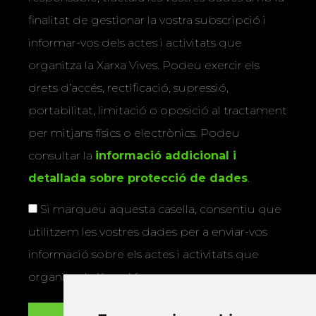
finalitat de gestionar la vostra subscripció i
informar-vos dels actes i activitats que
organitza la Xarxa Vives. Podeu exercir els
drets d’accés, rectificació, supressió,
portabilitat, limitació o oposició al tractament
per mitjans físics o electrònics. Podeu
consultar la
informació addicional i
detallada sobre protecció de dades
.
Si marqueu aquesta casella, consentiu que
utilitzem les vostres dades per a enviar-vos
informació sobre els actes i activitats que
organitza la Xarxa Vives.