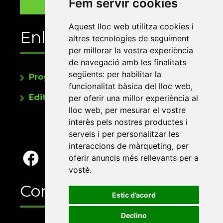
Fem servir cookies
Aquest lloc web utilitza cookies i
Enllaços
altres tecnologies de seguiment
per millorar la vostra experiència
de navegació amb les finalitats
següents:
per habilitar la
Programa de publicacions
funcionalitat bàsica del lloc web
,
Editorials universitàries a Twitter
per oferir una millor experiència al
lloc web
,
per mesurar el vostre
interès pels nostres productes i
serveis i per personalitzar les
interaccions de màrqueting
,
per
oferir anuncis més rellevants per a
vostè
.
Contacte
Estic d’acord
Declino