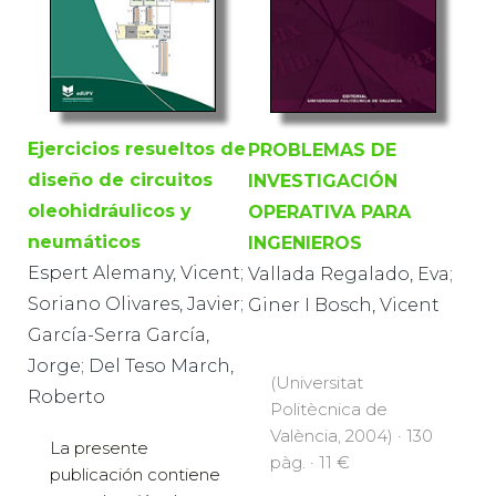
Ejercicios resueltos de
PROBLEMAS DE
diseño de circuitos
INVESTIGACIÓN
oleohidráulicos y
OPERATIVA PARA
neumáticos
INGENIEROS
Espert Alemany, Vicent;
Vallada Regalado, Eva;
Soriano Olivares, Javier;
Giner I Bosch, Vicent
García-Serra García,
Jorge; Del Teso March,
(Universitat
Roberto
Politècnica de
València, 2004) · 130
La presente
pàg. · 11 €
publicación contiene