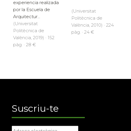
experiencia realizada
por la Escuela de
(Universitat
Arquitectur...
Politècnica de
(Universitat
València, 2010) · 224
Politècnica de
pàg. · 24 €
València, 2019) · 152
pàg. · 28 €
Suscriu-te