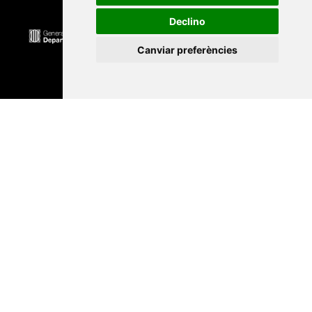
Declino
Canviar preferències
Universitat Abat Oliba CEU
•
Universitat d'Alacant
•
Universitat d'Andorra
•
Universitat Autònoma de
Barcelona
•
Universitat de Barcelona
•
Universitat
CEU Cardenal Herrera
•
Universitat de Girona
•
Universitat de les Illes Balears
•
Universitat
Internacional de Catalunya
•
Universitat Jaume I
•
Universitat de Lleida
•
Universitat Miguel Hernández
d'Elx
•
Universitat Oberta de Catalunya
•
Universitat
de Perpinyà Via Domitia
•
Universitat Politècnica de
Catalunya
•
Universitat Politècnica de València
•
Universitat Pompeu Fabra
•
Universitat Ramon Llull
•