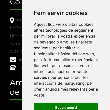
Contacte
Fem servir cookies
Xarxa Vives d'Universitats
Aquest lloc web utilitza cookies i
Edifici Àgora
altres tecnologies de seguiment
Universitat Jaume I, local 10
per millorar la vostra experiència
de navegació amb les finalitats
Av. de Vicent Sos Baynat, s/n
següents:
per habilitar la
12071 Castelló de la Plana
funcionalitat bàsica del lloc web
,
e-buc@vives.org
per oferir una millor experiència al
lloc web
,
per mesurar el vostre
+34 964 72 89 93
interès pels nostres productes i
serveis i per personalitzar les
Amb el suport
interaccions de màrqueting
,
per
oferir anuncis més rellevants per a
de
vostè
.
Estic d’acord