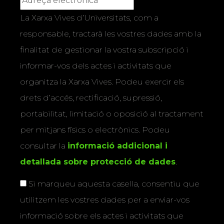
La Xarxa Vives d’Universitats, com a
responsable, tractarà les vostres dades amb la
finalitat de gestionar la vostra subscripció i
informar-vos dels actes i activitats que
organitza la Xarxa Vives. Podeu exercir els
drets d’accés, rectificació, supressió,
portabilitat, limitació o oposició al tractament
per mitjans físics o electrònics. Podeu
consultar la
informació addicional i
detallada sobre protecció de dades
.
Si marqueu aquesta casella, consentiu que
utilitzem les vostres dades per a enviar-vos
informació sobre els actes i activitats que