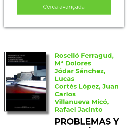
Cerca avançada
Roselló Ferragud,
Mª Dolores
Jódar Sánchez,
Lucas
Cortés López, Juan
Carlos
Villanueva Micó,
Rafael Jacinto
PROBLEMAS Y