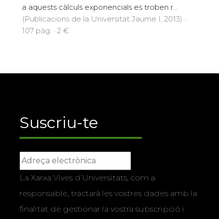
a aquests càlculs exponencials es troben r...
(Publicacions de la Universitat Jaume I, 2013) ·
107 pàg. · 2 €
Suscriu-te
La Xarxa Vives d’Universitats, com a
responsable, tractarà les vostres dades amb la
finalitat de gestionar la vostra subscripció i