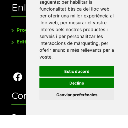
següents:
per habilitar la
Enllaços
funcionalitat bàsica del lloc web
,
per oferir una millor experiència al
lloc web
,
per mesurar el vostre
interès pels nostres productes i
Programa de publicacions
serveis i per personalitzar les
Editorials universitàries a Twitter
interaccions de màrqueting
,
per
oferir anuncis més rellevants per a
vostè
.
Estic d’acord
Declino
Contacte
Canviar preferències
Xarxa Vives d'Universitats
Edifici Àgora