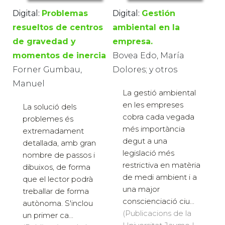
Digital:
Problemas
Digital:
Gestión
resueltos de centros
ambiental en la
de gravedad y
empresa.
momentos de inercia
Bovea Edo, María
Forner Gumbau,
Dolores; y otros
Manuel
La gestió ambiental
en les empreses
La solució dels
cobra cada vegada
problemes és
més importància
extremadament
degut a una
detallada, amb gran
legislació més
nombre de passos i
restrictiva en matèria
dibuixos, de forma
de medi ambient i a
que el lector podrà
una major
treballar de forma
conscienciació ciu...
autònoma. S'inclou
(Publicacions de la
un primer ca...