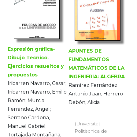
Expresión gráfica-
APUNTES DE
Dibujo Técnico.
FUNDAMENTOS
Ejercicios resueltos y
MATEMÁTICOS DE LA
propuestos
INGENIERÍA: ÁLGEBRA
Iribarren Navarro, Cesar;
Ramírez Fernández,
Iribarren Navarro, Emilio
Antonio Juan; Herrero
Ramón; Murcia
Debón, Alicia
Ferrández, Angel;
Serrano Cardona,
(Universitat
Manuel Gabriel;
Politècnica de
Tortajada Montañana,