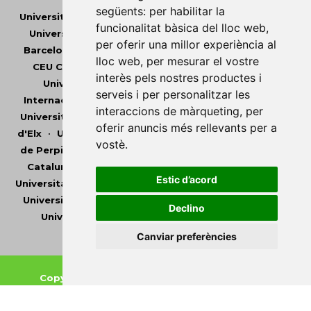
següents:
per habilitar la
Universitat Abat Oliba CEU
•
Universitat d'Alacant
•
funcionalitat bàsica del lloc web
,
Universitat d'Andorra
•
Universitat Autònoma de
per oferir una millor experiència al
Barcelona
•
Universitat de Barcelona
•
Universitat
lloc web
,
per mesurar el vostre
CEU Cardenal Herrera
•
Universitat de Girona
•
interès pels nostres productes i
Universitat de les Illes Balears
•
Universitat
serveis i per personalitzar les
Internacional de Catalunya
•
Universitat Jaume I
•
interaccions de màrqueting
,
per
Universitat de Lleida
•
Universitat Miguel Hernández
oferir anuncis més rellevants per a
d'Elx
•
Universitat Oberta de Catalunya
•
Universitat
vostè
.
de Perpinyà Via Domitia
•
Universitat Politècnica de
Catalunya
•
Universitat Politècnica de València
•
Estic d’acord
Universitat Pompeu Fabra
•
Universitat Ramon Llull
•
Universitat Rovira i Virgili
•
Universitat de Sàsser
•
Declino
Universitat de València
•
Universitat de Vic -
Universitat Central de Catalunya
Canviar preferències
Copyright © 2026
-
Xarxa Vives d'Universitats