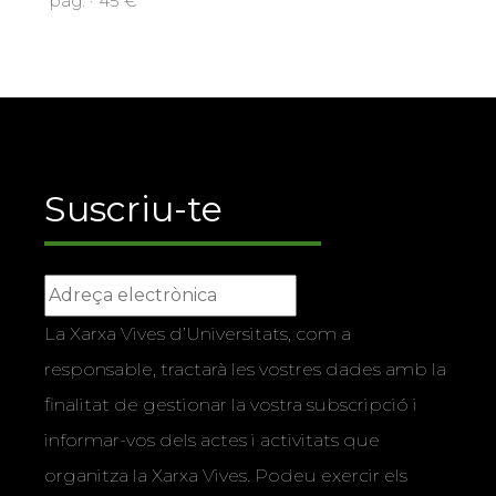
pàg. · 45 €
Suscriu-te
La Xarxa Vives d’Universitats, com a
responsable, tractarà les vostres dades amb la
finalitat de gestionar la vostra subscripció i
informar-vos dels actes i activitats que
organitza la Xarxa Vives. Podeu exercir els