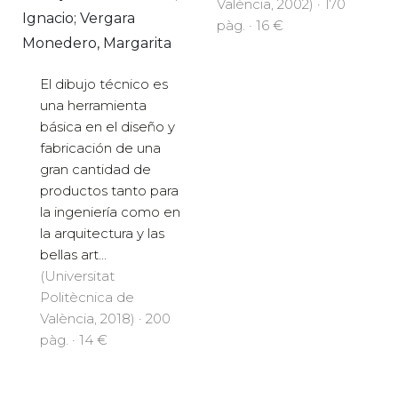
València, 2002) · 170
Ignacio; Vergara
pàg. · 16 €
Monedero, Margarita
El dibujo técnico es
una herramienta
básica en el diseño y
fabricación de una
gran cantidad de
productos tanto para
la ingeniería como en
la arquitectura y las
bellas art...
(Universitat
Politècnica de
València, 2018) · 200
pàg. · 14 €