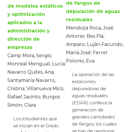
de fangos de
de modelos estáticos
depuración de aguas
y optimización
residuales
aplicados a la
Mendoza Roca, José
administración y
Antonio; Bes Piá,
dirección de
Amparo; Luján Facundo,
empresas
María José; Ferrer
Camp Mora, Sergio;
Polonio, Eva
Monreal Mengual, Lucía;
Navarro Quiles, Ana;
La operación de las
Santamaría Navarro,
estaciones
Cristina; Villanueva Micó,
depuradoras de
aguas residuales
Rafael Jacinto; Burgos
(EDAR) conlleva la
Simón, Clara
generación de
grandes cantidades
Los estudiantes que
de fangos, los cuales
se inician en el Grado
se han de gestionar