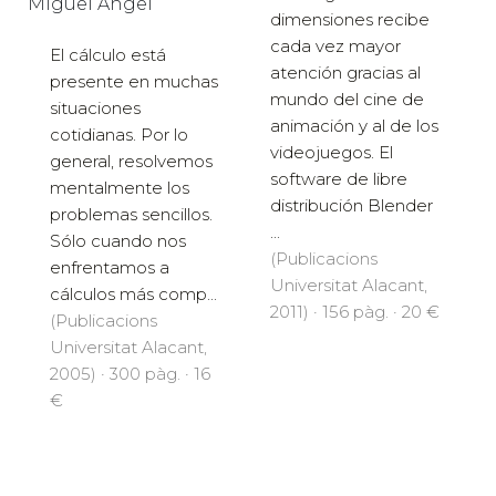
Miguel Ángel
dimensiones recibe
cada vez mayor
El cálculo está
atención gracias al
presente en muchas
mundo del cine de
situaciones
animación y al de los
cotidianas. Por lo
videojuegos. El
general, resolvemos
software de libre
mentalmente los
distribución Blender
problemas sencillos.
...
Sólo cuando nos
(Publicacions
enfrentamos a
Universitat Alacant,
cálculos más comp...
2011) · 156 pàg. · 20 €
(Publicacions
Universitat Alacant,
2005) · 300 pàg. · 16
€