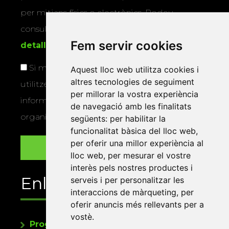
per mitjans físics o electrònics. Podeu
consultar la
informació addicional i
Fem servir cookies
detallada sobre protecció de dades
.
Si marqueu aquesta casella, consentiu que
Aquest lloc web utilitza cookies i
altres tecnologies de seguiment
utilitzem les vostres dades per a enviar-vos
per millorar la vostra experiència
informació sobre els actes i activitats que
de navegació amb les finalitats
organitza la Xarxa Vives.
següents:
per habilitar la
funcionalitat bàsica del lloc web
,
per oferir una millor experiència al
lloc web
,
per mesurar el vostre
interès pels nostres productes i
Enllaços
serveis i per personalitzar les
interaccions de màrqueting
,
per
oferir anuncis més rellevants per a
vostè
.
Programa de publicacions