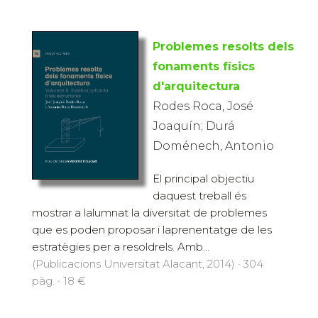
Problemes resolts dels
fonaments físics
d'arquitectura
Rodes Roca, José
Joaquín; Durá
Doménech, Antonio
El principal objectiu
daquest treball és
mostrar a lalumnat la diversitat de problemes
que es poden proposar i laprenentatge de les
estratègies per a resoldrels. Amb...
(Publicacions Universitat Alacant, 2014) · 304
pàg. · 18 €