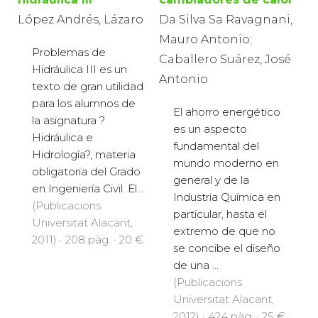
López Andrés, Lázaro
Da Silva Sa Ravagnani,
Mauro Antonio;
Problemas de
Caballero Suárez, José
Hidráulica III es un
Antonio
texto de gran utilidad
para los alumnos de
El ahorro energético
la asignatura ?
es un aspecto
Hidráulica e
fundamental del
Hidrología?, materia
mundo moderno en
obligatoria del Grado
general y de la
en Ingeniería Civil. El...
Industria Química en
(Publicacions
particular, hasta el
Universitat Alacant,
extremo de que no
2011) · 208 pàg. · 20 €
se concibe el diseño
de una ...
(Publicacions
Universitat Alacant,
2012) · 424 pàg. · 25 €