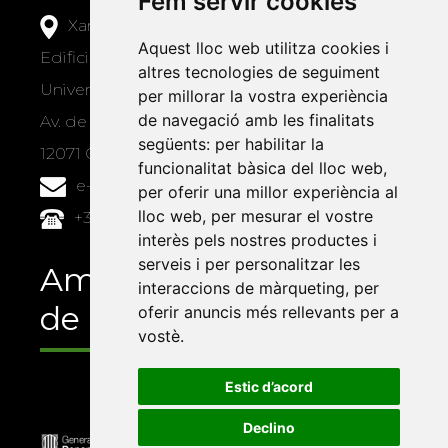
Fem servir cookies
Xarxa Vives d'Universitats
Aquest lloc web utilitza cookies i
Edifici Àgora
altres tecnologies de seguiment
Universitat Jaume I, local 10
per millorar la vostra experiència
de navegació amb les finalitats
Av. de Vicent Sos Baynat, s/n
següents:
per habilitar la
12071 Castelló de la Plana
funcionalitat bàsica del lloc web
,
e-buc@vives.org
per oferir una millor experiència al
lloc web
,
per mesurar el vostre
+34 964 72 89 93
interès pels nostres productes i
serveis i per personalitzar les
Amb el suport
interaccions de màrqueting
,
per
de
oferir anuncis més rellevants per a
vostè
.
Estic d’acord
Declino