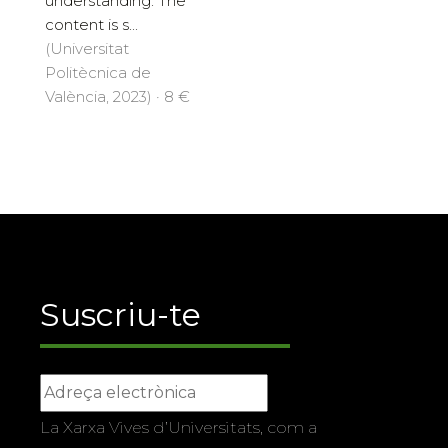
understanding. The
content is s...
(Universitat
Politècnica de
València, 2023) · 8 €
Suscriu-te
La Xarxa Vives d’Universitats, com a