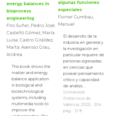
algunas funciones
energy balances in
especiales
bioprocess
Forner Gumbau,
engineering
Manuel
Fito Suñer, Pedro José;
Castelló Gómez, María
El desarrollo de la
Luisa; Castro Giráldez,
industria en general y
Marta; Asensio Grau,
la investigación en
Andrea
particular requiere de
personas egresadas
This book shows the
en ciencias que
matter and energy
posean pensamiento
balance application
crítico y capacidad
in biological and
de análisis....
biotechnological
(Universitat
systems, including
Politècnica de
multimedia tools to
València, 2022) · 304
improve the
pàg. · 12 €