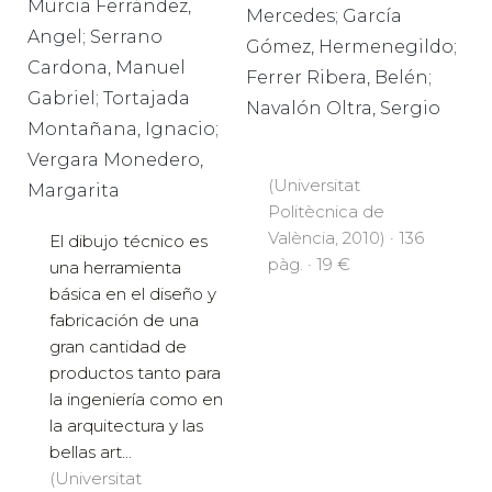
Murcia Ferrández,
Mercedes; García
Angel; Serrano
Gómez, Hermenegildo;
Cardona, Manuel
Ferrer Ribera, Belén;
Gabriel; Tortajada
Navalón Oltra, Sergio
Montañana, Ignacio;
Vergara Monedero,
(Universitat
Margarita
Politècnica de
València, 2010) · 136
El dibujo técnico es
pàg. · 19 €
una herramienta
básica en el diseño y
fabricación de una
gran cantidad de
productos tanto para
la ingeniería como en
la arquitectura y las
bellas art...
(Universitat