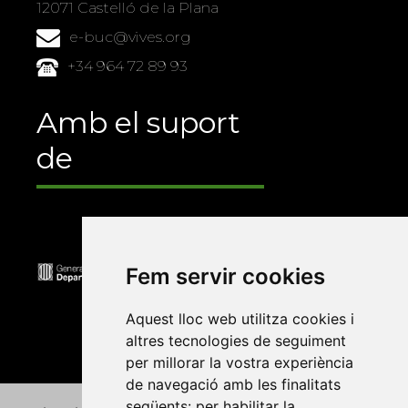
12071 Castelló de la Plana
e-buc@vives.org
+34 964 72 89 93
Amb el suport
de
Fem servir cookies
Aquest lloc web utilitza cookies i
altres tecnologies de seguiment
per millorar la vostra experiència
de navegació amb les finalitats
següents:
per habilitar la