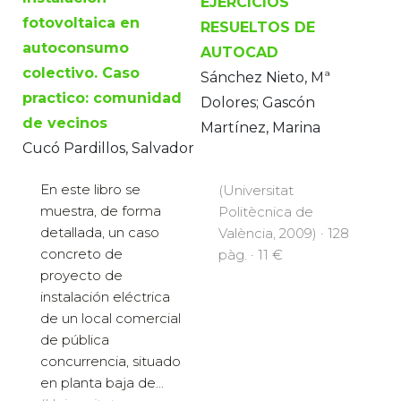
EJERCICIOS
fotovoltaica en
RESUELTOS DE
autoconsumo
AUTOCAD
colectivo. Caso
Sánchez Nieto, Mª
practico: comunidad
Dolores; Gascón
de vecinos
Martínez, Marina
Cucó Pardillos, Salvador
En este libro se
(Universitat
muestra, de forma
Politècnica de
detallada, un caso
València, 2009) · 128
concreto de
pàg. · 11 €
proyecto de
instalación eléctrica
de un local comercial
de pública
concurrencia, situado
en planta baja de...