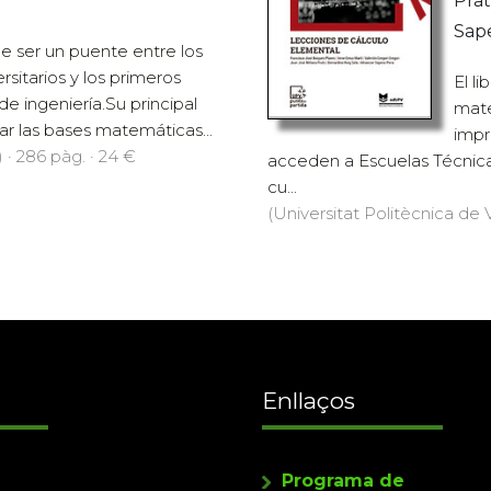
Prat
Sap
de ser un puente entre los
rsitarios y los primeros
El l
e ingeniería.Su principal
mate
ar las bases matemáticas...
impr
 · 286 pàg. · 24 €
acceden a Escuelas Técnica
cu...
(Universitat Politècnica de V
Enllaços
Programa de