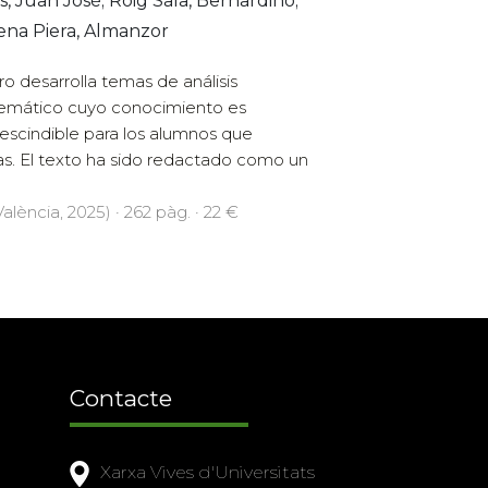
s, Juan José; Roig Sala, Bernardino;
ena Piera, Almanzor
ibro desarrolla temas de análisis
mático cuyo conocimiento es
escindible para los alumnos que
s. El texto ha sido redactado como un
alència, 2025) · 262 pàg. · 22 €
Contacte
Xarxa Vives d'Universitats