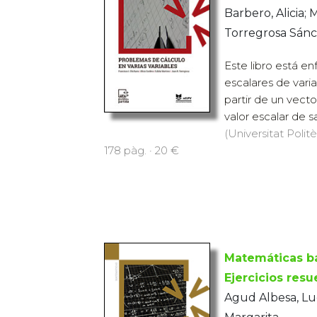
Barbero, Alicia; 
Torregrosa Sán
Este libro está en
escalares de varia
partir de un vect
valor escalar de sa
(Universitat Polit
178 pàg. · 20 €
Matemáticas bá
Ejercicios resu
Agud Albesa, Luc