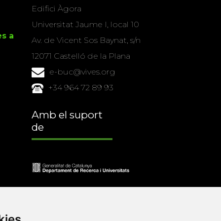
Edifici Àgora
Universitat Jaume I, local 10
es a
Av. de Vicent Sos Baynat, s/n
12071 Castelló de la Plana
e-buc@vives.org
+34 964 72 89 93
Amb el suport
de
kies