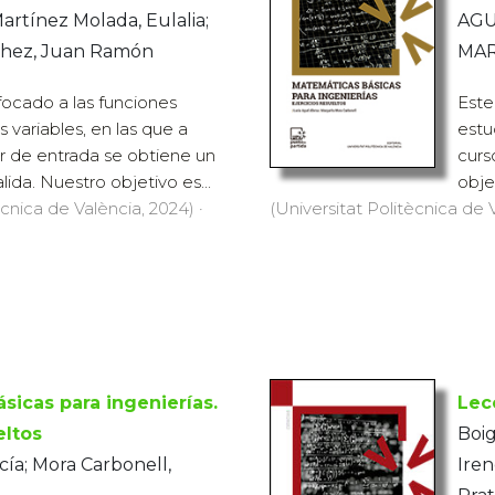
Martínez Molada, Eulalia;
AGU
chez, Juan Ramón
MAR
focado a las funciones
Este
s variables, en las que a
estu
or de entrada se obtiene un
curs
lida. Nuestro objetivo es...
obje
ècnica de València, 2024) ·
(Universitat Politècnica de V
sicas para ingenierías.
Lec
eltos
Boig
ía; Mora Carbonell,
Iren