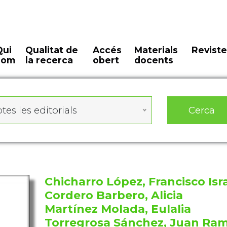
Qui
Qualitat de
Accés
Materials
Reviste
som
la recerca
obert
docents
Cerca
tes les editorials
Chicharro López, Francisco Isr
Cordero Barbero, Alicia
Martínez Molada, Eulalia
Torregrosa Sánchez, Juan Ra