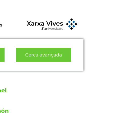
s
Cerca avançada
ael
món