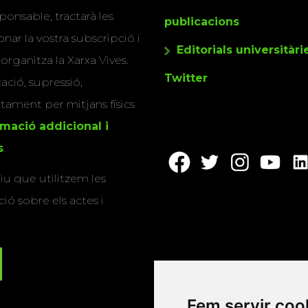
ponsable, tractarà les
publicacions
nar la vostra subscripció i
Editorials universitàri
 organitza la Xarxa Vives.
Twitter
cació, supressió,
actament per mitjans físics
rmació addicional i
s
.
u que utilitzem les
ió sobre els actes i
Fem servir coo