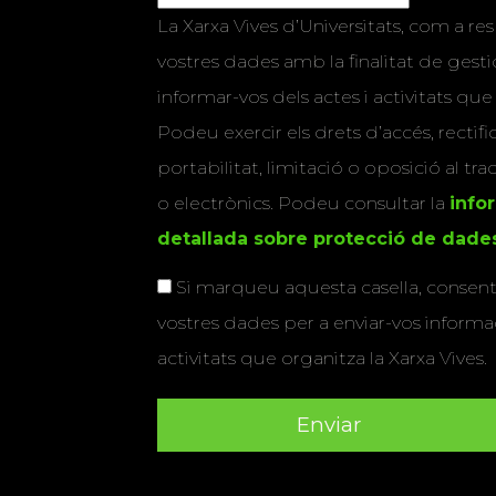
La Xarxa Vives d’Universitats, com a res
vostres dades amb la finalitat de gestio
informar-vos dels actes i activitats que
Podeu exercir els drets d’accés, rectifi
portabilitat, limitació o oposició al tr
o electrònics. Podeu consultar la
info
detallada sobre protecció de dade
Si marqueu aquesta casella, consenti
vostres dades per a enviar-vos informac
activitats que organitza la Xarxa Vives.