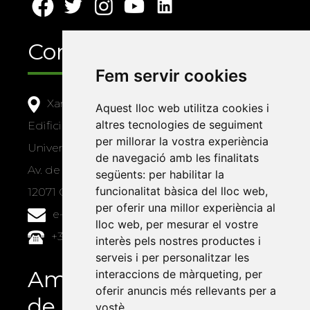
Contacte
Fem servir cookies
Xarxa Vives d'Universitats
Aquest lloc web utilitza cookies i
altres tecnologies de seguiment
Edifici Àgora
per millorar la vostra experiència
Universitat Jaume I, local 10
de navegació amb les finalitats
Av. de Vicent Sos Baynat, s/n
següents:
per habilitar la
funcionalitat bàsica del lloc web
,
12071 Castelló de la Plana
per oferir una millor experiència al
e-buc@vives.org
lloc web
,
per mesurar el vostre
+34 964 72 89 93
interès pels nostres productes i
serveis i per personalitzar les
Amb el suport
interaccions de màrqueting
,
per
oferir anuncis més rellevants per a
de
vostè
.