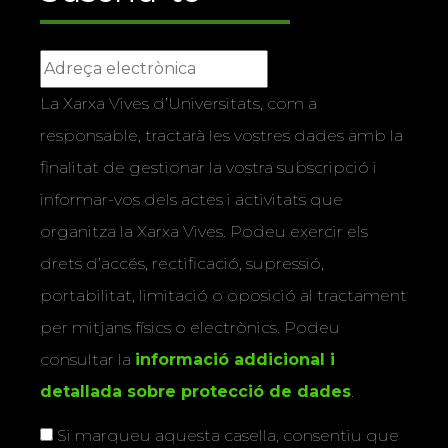
La Xarxa Vives d’Universitats, com a
responsable, tractarà les vostres dades amb la
finalitat de gestionar la vostra subscripció i
informar-vos dels actes i activitats que
organitza la Xarxa Vives. Podeu exercir els
drets d’accés, rectificació, supressió,
portabilitat, limitació o oposició al tractament
per mitjans físics o electrònics. Podeu
consultar la
informació addicional i
detallada sobre protecció de dades
.
Si marqueu aquesta casella, consentiu que