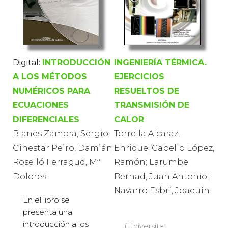
Digital:
INTRODUCCIÓN
INGENIERÍA TÉRMICA.
A LOS MÉTODOS
EJERCICIOS
NUMÉRICOS PARA
RESUELTOS DE
ECUACIONES
TRANSMISIÓN DE
DIFERENCIALES
CALOR
Blanes Zamora, Sergio;
Torrella Alcaraz,
Ginestar Peiro, Damián;
Enrique; Cabello López,
Roselló Ferragud, Mª
Ramón; Larumbe
Dolores
Bernad, Juan Antonio;
Navarro Esbrí, Joaquín
En el libro se
presenta una
introducción a los
(Universitat