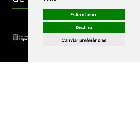
Estic d’acord
Declino
Canviar preferències
Universitat Abat Oliba CEU
•
Universitat d'Alacant
•
Universitat d'Andorra
•
Universitat Autònoma de
Barcelona
•
Universitat de Barcelona
•
Universitat
CEU Cardenal Herrera
•
Universitat de Girona
•
Universitat de les Illes Balears
•
Universitat
Internacional de Catalunya
•
Universitat Jaume I
•
Universitat de Lleida
•
Universitat Miguel Hernández
d'Elx
•
Universitat Oberta de Catalunya
•
Universitat