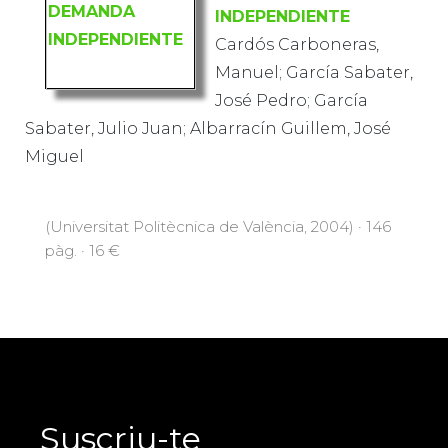
INDEPENDIENTE
Cardós Carboneras,
Manuel; García Sabater,
José Pedro; García
Sabater, Julio Juan; Albarracín Guillem, José
Miguel
(Universitat Politècnica de València, 2004) · 146
pàg. · 16 €
Suscriu-te