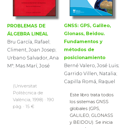
GNSS: GPS, Galileo,
PROBLEMAS DE
Glonass, Beidou.
ÁLGEBRA LINEAL
Fundamentos y
Bru García, Rafael;
métodos de
Climent, Joan Josep;
posicionamiento
Urbano Salvador, Ana
Berné Valero, José Luis;
Mª; Mas Marí, José
Garrido Villen, Natalia;
Capilla Romá, Raquel
(Universitat
Politècnica de
Este libro trata todos
València, 1998) · 190
los sistemas GNSS
pàg. · 15 €
globales (GPS,
GALILEO, GLONASS
y BEIDOU). Se inicia