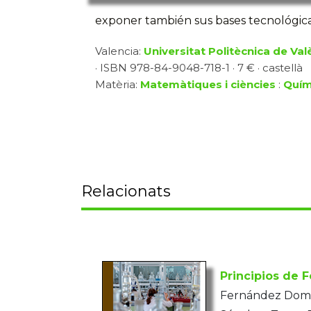
exponer también sus bases tecnológic
Valencia:
Universitat Politècnica de Val
· ISBN 978-84-9048-718-1 · 7 € · castellà
Matèria:
Matemàtiques i ciències
:
Quím
Relacionats
Principios de 
Fernández Dom