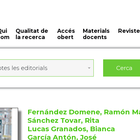
Qui
Qualitat de
Accés
Materials
Reviste
som
la recerca
obert
docents
Cerca
tes les editorials
Fernández Domene, Ramón M
Sánchez Tovar, Rita
Lucas Granados, Bianca
García Antón, José