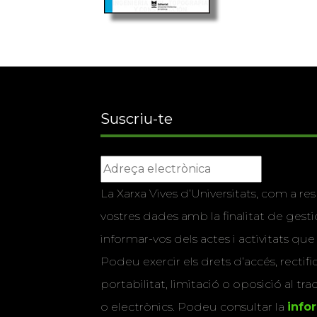
Suscriu-te
La Xarxa Vives d’Universitats, com a res
vostres dades amb la finalitat de gestio
informar-vos dels actes i activitats que
Podeu exercir els drets d’accés, rectifi
portabilitat, limitació o oposició al tr
o electrònics. Podeu consultar la
info