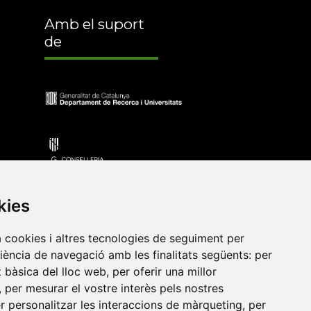
Amb el suport
de
kies
a cookies i altres tecnologies de seguiment per
riència de navegació amb les finalitats següents:
per
•
Universitat de Barcelona
•
Universitat CEU Cardenal
at bàsica del lloc web
,
per oferir una millor
itat Jaume I
•
Universitat de Lleida
•
Universitat Miguel
,
per mesurar el vostre interès pels nostres
ca de Catalunya
•
Universitat Politècnica de València
•
er personalitzar les interaccions de màrqueting
,
per
t de València
•
Universitat de Vic - Universitat Central de