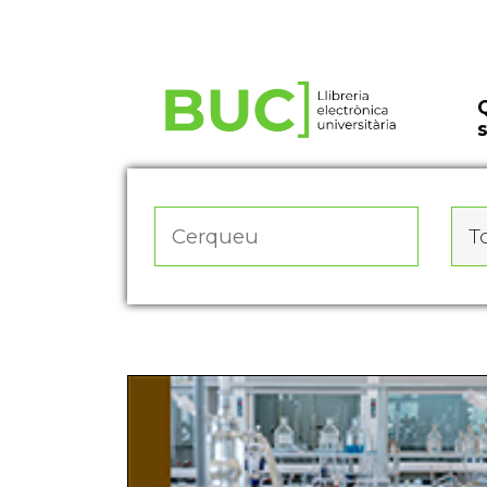
Actualitza les preferències de les cookies
To