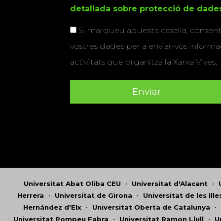
detallada sobre protecció de dade
Si marqueu aquesta casella, consenti
vostres dades per a enviar-vos informac
activitats que organitza la Xarxa Vives.
Universitat Abat Oliba CEU
•
Universitat d'Alacant
•
Herrera
•
Universitat de Girona
•
Universitat de les Ill
Hernández d'Elx
•
Universitat Oberta de Catalunya
•
Universitat Pompeu Fabra
•
Universitat Ramon Llull
•
U