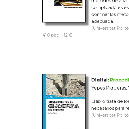
métodos de anális
complicado es es
dominar los métod
adecuada...
(Universitat Polit
418 pàg. · 12 €
Digital:
Procedi
Yepes Piqueras, 
El libro trata de 
necesarios para re
(Universitat Polit