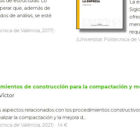
is de estructuras. Lo
La e
perar que, además de
Sigl
os de análisis, se esté
ofre
merc
ècnica de València, 2017) ·
requi
(Universitat Politècnica de V
mientos de construcción para la compactación y me
Víctor
los aspectos relacionados con los procedimientos constructivos
alizar la compactación y la mejora d...
ècnica de València, 2021) · 14 €