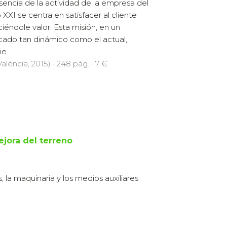
sencia de la actividad de la empresa del
o XXI se centra en satisfacer al cliente
ciéndole valor. Esta misión, en un
ado tan dinámico como el actual,
e...
alència, 2015) · 248 pàg. · 7 €
jora del terreno
, la maquinaria y los medios auxiliares