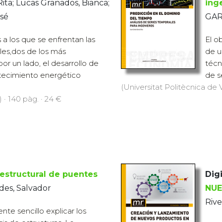
ita; Lucas Granados, Bianca;
ing
osé
GAR
 a los que se enfrentan las
El o
les,dos de los más
de u
or un lado, el desarrollo de
técn
tecimiento energético
de s
(Universitat Politècnica de V
 · 140 pàg. · 24 €
estructural de puentes
Digi
es, Salvador
NUE
Rive
nte sencillo explicar los