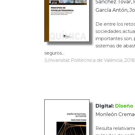
Sánchez Tovar, R
García Antón, J
De entre los retos
sociedades actua
importantes son, p
sistemas de abas
seguros...
(Universitat Politècnica de València, 2018)
Digital:
Diseño 
Monleón Cremad
Resulta relativame