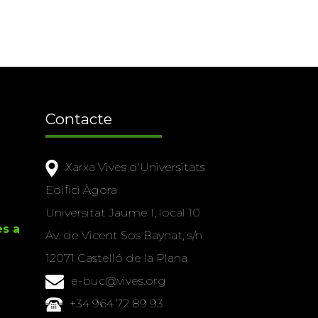
Contacte
Xarxa Vives d'Universitats
Edifici Àgora
Universitat Jaume I, local 10
es a
Av. de Vicent Sos Baynat, s/n
12071 Castelló de la Plana
e-buc@vives.org
+34 964 72 89 93