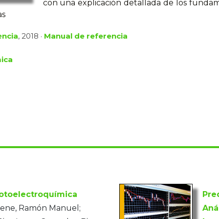
con una explicación detallada de los fundame
as
ència
, 2018 ·
Manual de referencia
ica
Fotoelectroquímica
Pre
ene, Ramón Manuel;
Aná