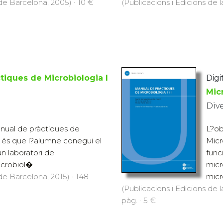
 de Barcelona, 2005) · 10 €
(Publicacions i Edicions de 
tiques de Microbiologia I
Digit
Micr
Div
nual de pràctiques de
L?ob
II és que l?alumne conegui el
Micr
n laboratori de
func
crobiol�...
micr
 de Barcelona, 2015) · 148
micr
(Publicacions i Edicions de l
pàg. · 5 €