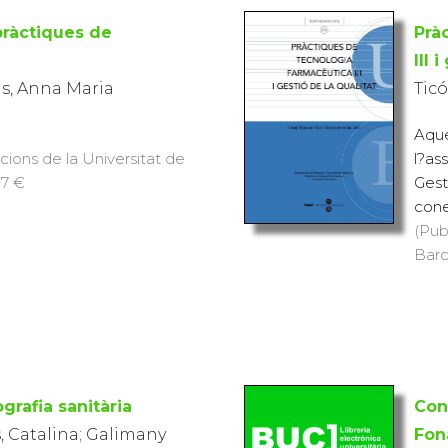
pràctiques de
Prà
III 
s, Anna Maria
Tic
Aque
icions de la Universitat de
l?as
 7 €
Gest
cone
(Pub
Barc
rafia sanitària
Con
s, Catalina; Galimany
Fon