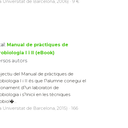
la Universitat de Barcelona, 2006) · 9 €
al:
Manual de pràctiques de
obiologia I i II (eBook)
ersos autors
jectiu del Manual de pràctiques de
obiologia I i II és que l?alumne conegui el
ionament d?un laboratori de
obiologia i s?iniciï en les tècniques
obiol�...
a Universitat de Barcelona, 2015) · 166