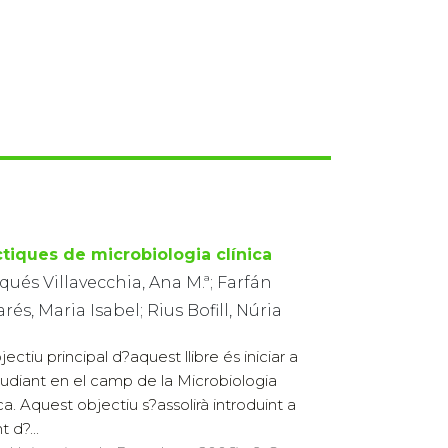
ctiques de microbiologia clínica
ués Villavecchia, Ana M.ª; Farfán
arés, Maria Isabel; Rius Bofill, Núria
ectiu principal d?aquest llibre és iniciar a
tudiant en el camp de la Microbiologia
ica. Aquest objectiu s?assolirà introduint a
 d?...