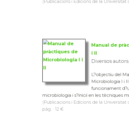
(Publicacions i Edicions de la Universitat
Manual de pràc
i II
Diversos autors
L?objectiu del Ma
Microbiologia I i 
funcionament d?u
microbiologia i s?iniciï en les tècniques mi
(Publicacions i Edicions de la Universitat
pàg. · 12 €