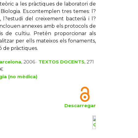
òric a les pràctiques de laboratori de
 Biologia. Es.contemplen tres temes: l?
, l?estudi del creixement bacterià i l?
S?inclouen annexes amb els protocols de
is de cultiu. Pretén proporcionar als
litzar per ells mateixos els fonaments,
ó de pràctiques.
Barcelona
, 2006 ·
TEXTOS DOCENTS
, 271
 €
gia (no mèdica)
Descarregar