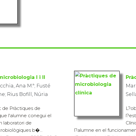
icrobiologia I i II
Prà
cchia, Ana M.ª; Fusté
Marq
; Rius Bofill, Núria
Sell
xt de Pràctiques de
L?obj
que l'alumne conegui el
l?es
 laboratori de
Clín
crobiològiques b�...
l?alumne en el funcionament