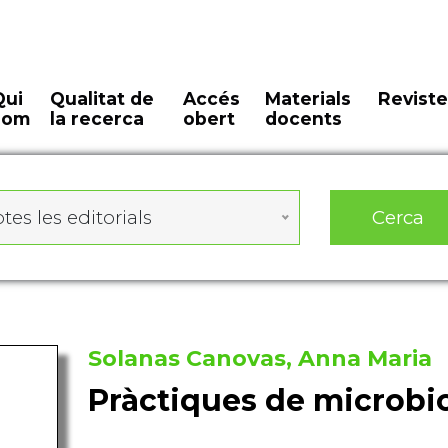
Qui
Qualitat de
Accés
Materials
Reviste
som
la recerca
obert
docents
Cerca
tes les editorials
Solanas Canovas, Anna Maria
Pràctiques de microbi