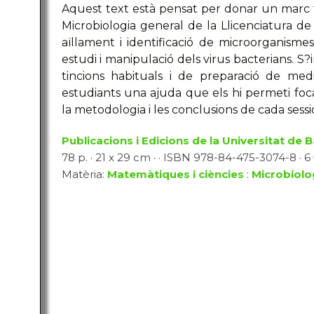
Aquest text està pensat per donar un marc te
Microbiologia general de la Llicenciatura de
aïllament i identificació de microorganismes
estudi i manipulació dels virus bacterians. 
tincions habituals i de preparació de med
estudiants una ajuda que els hi permeti foca
la metodologia i les conclusions de cada sessi
Publicacions i Edicions de la Universitat de 
78 p. · 21 x 29 cm · · ISBN 978-84-475-3074-8 · 6
Matèria:
Matemàtiques i ciències
:
Microbiolo