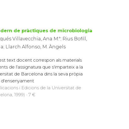
dern de pràctiques de microbiologia
ués Villavecchia, Ana M.ª; Rius Bofill,
a; Llarch Alfonso, M. Àngels
st text docent correspon als materials
nts de l'assignatura que s'imparteix a la
ersitat de Barcelona dins la seva pròpia
 d'ensenyament
licacions i Edicions de la Universitat de
elona, 1999) · 7 €