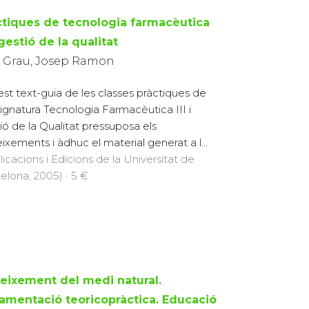
ctiques de tecnologia farmacèutica
i gestió de la qualitat
ó Grau, Josep Ramon
st text-guia de les classes pràctiques de
signatura Tecnologia Farmacèutica III i
ió de la Qualitat pressuposa els
ixements i àdhuc el material generat a l...
licacions i Edicions de la Universitat de
elona, 2005) · 5 €
eixement del medi natural.
amentació teoricopràctica. Educació