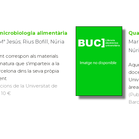
microbiologia alimentària
Qua
 Jesús; Rius Bofill, Núria
Marq
Núri
t correspon als materials
natura que s'imparteix a la
Aque
rcelona dins la seva pròpia
doce
ent
Univ
icions de la Universitat de
àrea
 10 €
(Pub
Barc