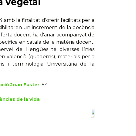
a vegetal
 amb la finalitat d'oferir facilitats per a
sibilitaren un increment de la docència
'oferta docent ha d'anar acompanyat de
specífica en català de la matèria docent.
Servei de Llengües té diverses línies
 en valencià (quaderns), materials per a
ris i terminologia Universitària de la
ecció Joan Fuster
, 84
€
iències de la vida