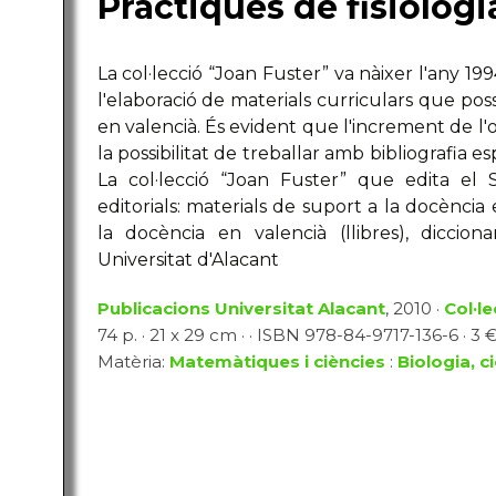
Pràctiques de fisiologi
La col·lecció “Joan Fuster” va nàixer l'any 1994
l'elaboració de materials curriculars que pos
en valencià. És evident que l'increment de l
la possibilitat de treballar amb bibliografia e
La col·lecció “Joan Fuster” que edita el 
editorials: materials de suport a la docència
la docència en valencià (llibres), dicciona
Universitat d'Alacant
Publicacions Universitat Alacant
, 2010 ·
Col·l
74 p. · 21 x 29 cm · · ISBN 978-84-9717-136-6 · 3 
Matèria:
Matemàtiques i ciències
:
Biologia, c