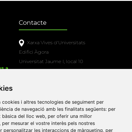
Contacte
Xarxa Vives d'Universitats
Edifici Àgora
Universitat Jaume I, local 10
es a
Av. de Vicent Sos Baynat, s/n
12071 Castelló de la Plana
kies
e-buc@vives.org
+34 964 72 89 93
a cookies i altres tecnologies de seguiment per
riència de navegació amb les finalitats següents:
per
Amb el suport
at bàsica del lloc web
,
per oferir una millor
de
,
per mesurar el vostre interès pels nostres
er personalitzar les interaccions de màrqueting
,
per