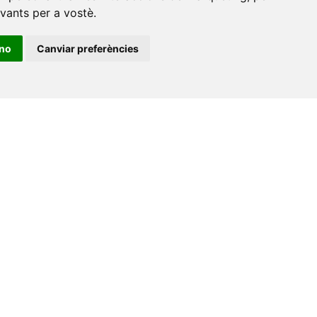
evants per a vostè
.
ino
Canviar preferències
•
Universitat de Barcelona
•
Universitat CEU Cardenal
itat Jaume I
•
Universitat de Lleida
•
Universitat Miguel
ca de Catalunya
•
Universitat Politècnica de València
•
t de València
•
Universitat de Vic - Universitat Central de
ats