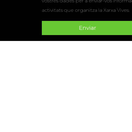
vostres dades per a enviar-vos informac
activitats que organitza la Xarxa Vives.
Universitat Abat Oliba CEU
•
Universitat d'Alacant
•
Herrera
•
Universitat de Girona
•
Universitat de les Ill
Hernández d'Elx
•
Universitat Oberta de Catalunya
•
Universitat Pompeu Fabra
•
Universitat Ramon Llull
•
U