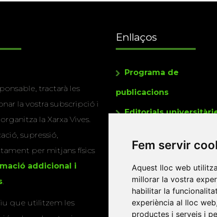
Enllaços
Programa de
ponsable, tractarà les
publicacions
nar la vostra subscripció i
Editorials universitàri
 organitza la Xarxa Vives.
Twitter
cació, supressió,
Fem servir coo
actament per mitjans físics
rmació addicional i
Aquest lloc web utilitz
millorar la vostra expe
s
.
habilitar la funcionalit
experiència al lloc web
u que utilitzem les
productes i serveis i p