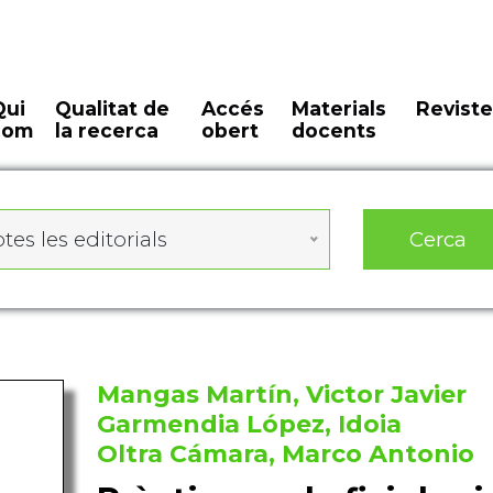
Qui
Qualitat de
Accés
Materials
Reviste
som
la recerca
obert
docents
Cerca
tes les editorials
Mangas Martín, Victor Javier
Garmendia López, Idoia
Oltra Cámara, Marco Antonio