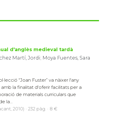
ual d'anglès medieval tardà
hez Martí, Jordi; Moya Fuentes, Sara
ol·lecció “Joan Fuster” va nàixer l'any
amb la finalitat d'oferir facilitats per a
aboració de materials curriculars que
e la...
cant, 2010) · 232 pàg. · 8 €