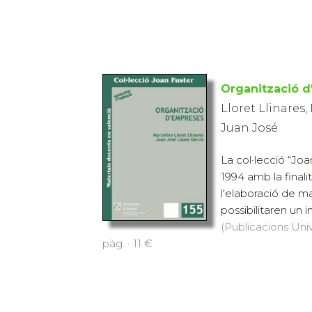
Organització 
Lloret Llinares,
Juan José
La col·lecció “Joa
1994 amb la finalita
l'elaboració de ma
possibilitaren un i
(Publicacions Univ
pàg. · 11 €