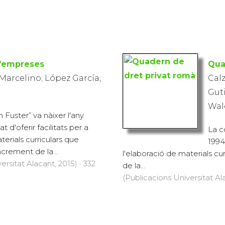
d'empreses
Qua
 Marcelino; López García,
Cal
Guti
Wal
n Fuster” va nàixer l'any
t d'oferir facilitats per a
La c
terials curriculars que
1994 
ncrement de la...
l'elaboració de materials cu
ersitat Alacant, 2015) · 332
de la...
(Publicacions Universitat Ala