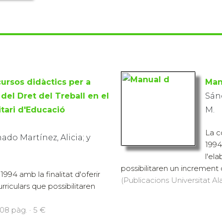
ursos didàctics per a
Man
del Dret del Treball en el
Sánc
tari d'Educació
M.
La c
do Martínez, Alicia; y
1994 
l'el
possibilitaren un increment d
1994 amb la finalitat d'oferir
(Publicacions Universitat Ala
urriculars que possibilitaren
108 pàg. · 5 €