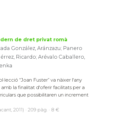
dern de dret privat romà
zada González, Aránzazu; Panero
érrez, Ricardo; Arévalo Caballero,
enka
ol·lecció “Joan Fuster” va nàixer l'any
amb la finalitat d'oferir facilitats per a
rriculars que possibilitaren un increment
cant, 2011) · 209 pàg. · 8 €