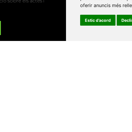
ió sobre els actes i
oferir anuncis més rell
Estic d’acord
Decl
Universitat d'Andorra
•
Universitat Autònoma de Barcelona
es Balears
•
Universitat Internacional de Catalunya
•
Univers
Universitat de Perpinyà Via Domitia
•
Universitat Politècni
niversitat Rovira i Virgili
•
Universitat de Sàsser
•
Universita
Catalunya
Copyright © 2026
-
Xarxa Vives d'Universit