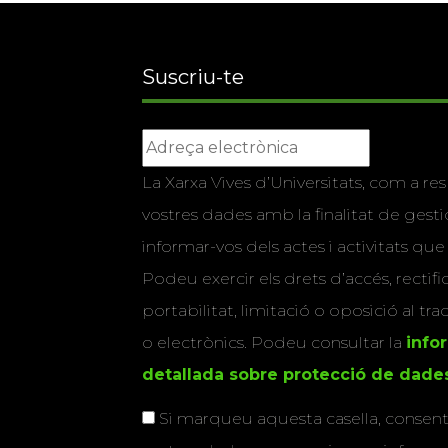
Suscriu-te
La Xarxa Vives d’Universitats, com a res
vostres dades amb la finalitat de gestio
informar-vos dels actes i activitats que
Podeu exercir els drets d’accés, rectifi
portabilitat, limitació o oposició al tr
o electrònics. Podeu consultar la
info
detallada sobre protecció de dade
Si marqueu aquesta casella, consenti