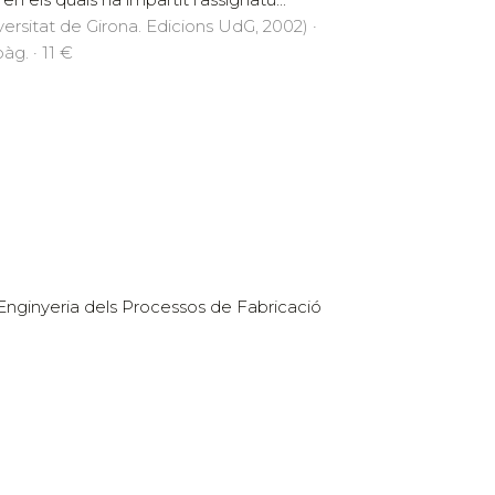
versitat de Girona. Edicions UdG, 2002) ·
àg. · 11 €
d'Enginyeria dels Processos de Fabricació