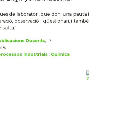
ues de laboratori, que doni una pauta i
ració, observació i qüestionari, i també
nsulta."
ublicacions Docents
, 17
2 €
processos industrials
:
Química