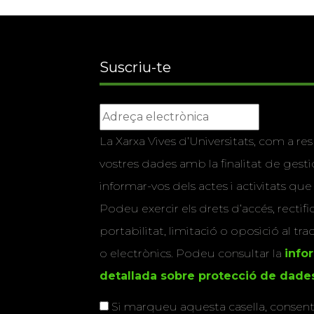
Suscriu-te
La Xarxa Vives d’Universitats, com a res
vostres dades amb la finalitat de gestio
informar-vos dels actes i activitats que
Podeu exercir els drets d’accés, rectifi
portabilitat, limitació o oposició al tr
o electrònics. Podeu consultar la
info
detallada sobre protecció de dade
Si marqueu aquesta casella, consenti