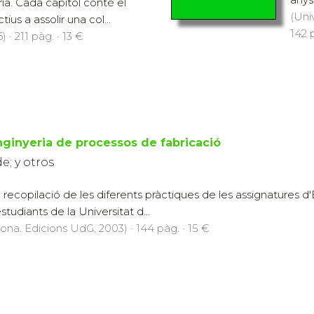
ria. Cada capítol conté el
(Uni
us a assolir una col...
142 p
 · 211 pàg. · 13 €
nginyeria de processos de fabricació
e; y otros
la recopilació de les diferents pràctiques de les assignatures 
studiants de la Universitat d...
rona. Edicions UdG, 2003) · 144 pàg. · 15 €