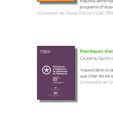
indústria alimentà
programa d?objecti
(Universitat de Girona. Edicions UdG, 1996)
Pràctiques d'e
Ciurana, Quim d
"Aquest llibre és 
que s'han fet els e
(Universitat de Gi