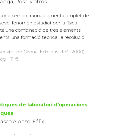
anga, Rosa; y otros
coneixement raonablement complet de
sevol fenomen estudiat per la física
lta una combinació de tres elements
rents: una formació teòrica, la resolució
versitat de Girona. Edicions UdG, 2000) ·
àg. · 11 €
ctiques de laboratori d'operacions
iques
asco Alonso, Félix