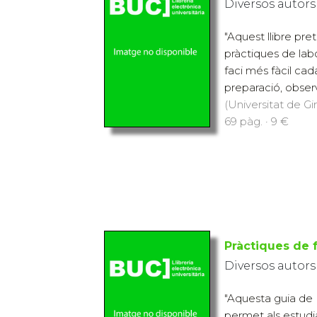
Diversos autors
"Aquest llibre pre
pràctiques de labo
faci més fàcil ca
preparació, observa
(Universitat de Gi
69 pàg. · 9 €
Pràctiques de f
Diversos autors
"Aquesta guia de 
permet als estudi