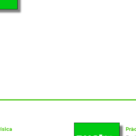
ísica
Prà