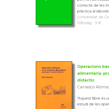
correcte de les tr
pràctica al laborat
(Universitat de Gi
108 pàg. · 9 €
Operacions bàs
alimentària: pr
didàctic
Carrasco Alonso,
"Aquest llibre és u
estudi de les ope