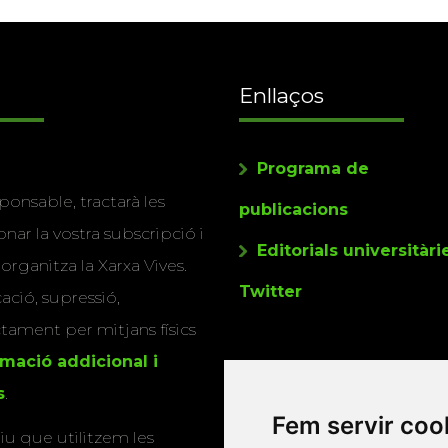
Enllaços
Programa de
ponsable, tractarà les
publicacions
nar la vostra subscripció i
Editorials universitàri
 organitza la Xarxa Vives.
Twitter
cació, supressió,
actament per mitjans físics
rmació addicional i
s
.
Fem servir coo
u que utilitzem les