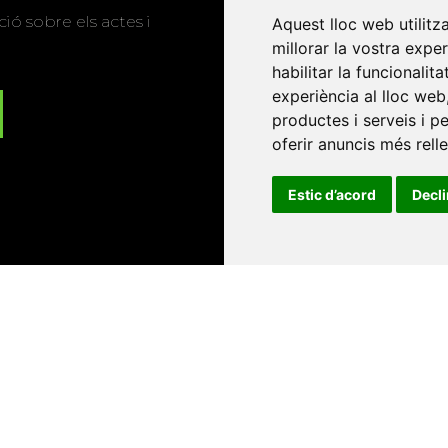
ió sobre els actes i
Aquest lloc web utilitz
millorar la vostra expe
habilitar la funcionalit
experiència al lloc web
productes i serveis i p
oferir anuncis més rell
Estic d’acord
Decl
Universitat d'Andorra
•
Universitat Autònoma de Barcelona
es Balears
•
Universitat Internacional de Catalunya
•
Univers
Universitat de Perpinyà Via Domitia
•
Universitat Politècni
niversitat Rovira i Virgili
•
Universitat de Sàsser
•
Universita
Catalunya