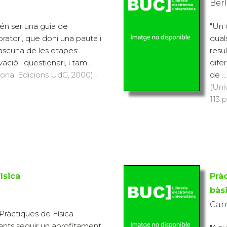
Berl
tén ser una guia de
"Un 
ratori, que doni una pauta i
qual
dascuna de les etapes:
resu
ció i qüestionari, i tam...
dife
rona. Edicions UdG, 2000) ·
de ...
(Uni
113 p
ísica
Prà
bàs
Carr
Pràctiques de Física
ants seguir un aprofitament