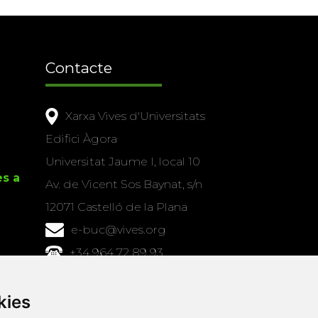
Contacte
Xarxa Vives d'Universitats
Edifici Àgora
Universitat Jaume I, local 10
es a
Av. de Vicent Sos Baynat, s/n
12071 Castelló de la Plana
e-buc@vives.org
+34 964 72 89 93
Amb el suport
kies
de