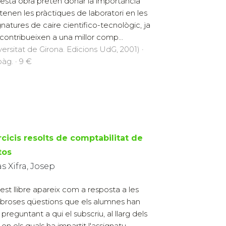
esta obra pretén donar la importància
tenen les pràctiques de laboratori en les
gnatures de caire cientifico-tecnològic, ja
contribueixen a una millor comp...
versitat de Girona. Edicions UdG, 2001) ·
pàg. · 9 €
rcicis resolts de comptabilitat de
tos
s Xifra, Josep
est llibre apareix com a resposta a les
roses qüestions que els alumnes han
preguntant a qui el subscriu, al llarg dels
en els quals ha impartit l'assignatu...