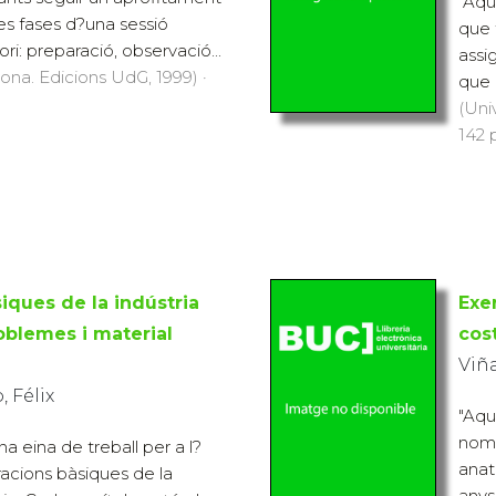
"Aqu
es fases d?una sessió
que 
ori: preparació, observació...
assi
rona. Edicions UdG, 1999) ·
que 
(Uni
142 
iques de la indústria
Exe
oblemes i material
cos
Viña
 Félix
"Aqu
nomb
na eina de treball per a l?
anat 
racions bàsiques de la
anys 