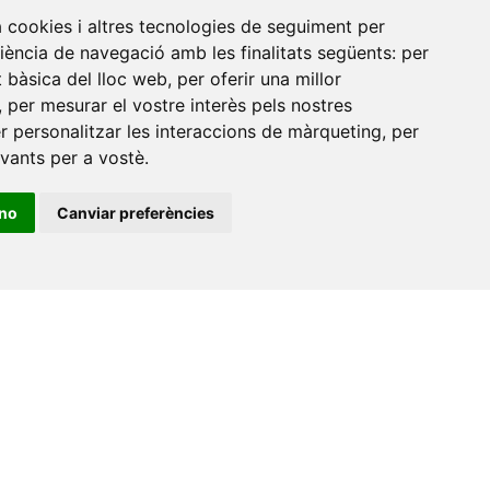
a cookies i altres tecnologies de seguiment per
riència de navegació amb les finalitats següents:
per
at bàsica del lloc web
,
per oferir una millor
,
per mesurar el vostre interès pels nostres
er personalitzar les interaccions de màrqueting
,
per
evants per a vostè
.
ino
Canviar preferències
•
Universitat de Barcelona
•
Universitat CEU Cardenal
itat Jaume I
•
Universitat de Lleida
•
Universitat Miguel
ca de Catalunya
•
Universitat Politècnica de València
•
t de València
•
Universitat de Vic - Universitat Central de