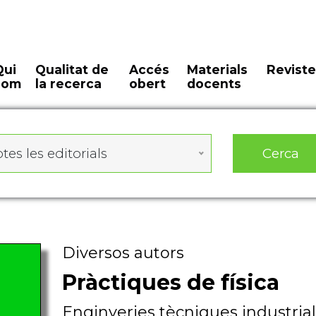
Qui
Qualitat de
Accés
Materials
Reviste
som
la recerca
obert
docents
Cerca
tes les editorials
Diversos autors
Pràctiques de física
Enginyeries tècniques industrial