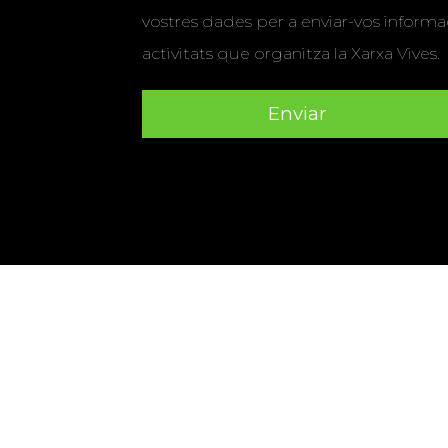
vostres dades per a enviar-vos informac
activitats que organitza la Xarxa Vives.
Universitat Abat Oliba CEU
•
Universitat d'Alacant
•
Herrera
•
Universitat de Girona
•
Universitat de les Ill
Hernández d'Elx
•
Universitat Oberta de Catalunya
•
Universitat Pompeu Fabra
•
Universitat Ramon Llull
•
U