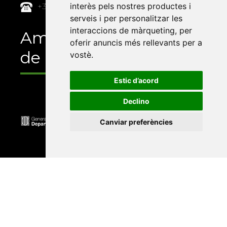
interès pels nostres productes i
+34 964 72 89 93
serveis i per personalitzar les
interaccions de màrqueting
,
per
Amb el suport
oferir anuncis més rellevants per a
de
vostè
.
Estic d’acord
Declino
Canviar preferències
Universitat Abat Oliba CEU
•
Universitat d'Alacant
•
Universitat d'Andorra
•
Universitat Autònoma de
Barcelona
•
Universitat de Barcelona
•
Universitat