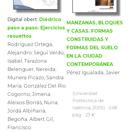
Digital obert:
Diédrico
MANZANAS, BLOQUES
paso a paso. Ejercicios
Y CASAS. FORMAS
resueltos
CONSTRUIDAS Y
Rodríguez Ortega,
FORMAS DEL SUELO
Alejandro; Seguí Verdú,
EN LA CIUDAD
Isabel; Tarazona
CONTEMPORÁNEA
Belenguer, Nereida;
Pérez Igualada, Javier
Munera Picazo, Sandra
María; González Del Río
(Universitat
Cogorno, Jimena;
Politècnica de
Aleixos Borrás, Nuria;
València, 2005) · 248
Jordá Albiñana,
pàg. · 23 €
Begoña; Albert Gil,
Francisco