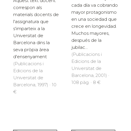
Aquest text docent
cada día va cobrando
correspon als
mayor protagonismo
materials docents de
en una sociedad que
l'assignatura que
crece en longevidad.
s'imparteix a la
Muchos mayores,
Universitat de
después de la
Barcelona dins la
jubilac...
seva pròpia àrea
(Publicacions i
d'ensenyament
Edicions de la
(Publicacions i
Universitat de
Edicions de la
Barcelona, 2001) ·
Universitat de
108 pàg. · 8 €
Barcelona, 1997) · 10
€