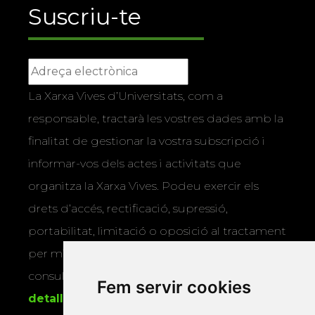
Suscriu-te
La Xarxa Vives d’Universitats, com a
responsable, tractarà les vostres dades amb la
finalitat de gestionar la vostra subscripció i
informar-vos dels actes i activitats que
organitza la Xarxa Vives. Podeu exercir els
drets d’accés, rectificació, supressió,
portabilitat, limitació o oposició al tractament
per mitjans físics o electrònics. Podeu
consultar la
informació addicional i
Fem servir cookies
detallada sobre protecció de dades
.