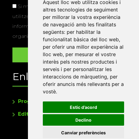
Aquest lloc web utilitza cookies i
Si marqueu aquesta casella, consentiu que
altres tecnologies de seguiment
utilitzem les vostres dades per a enviar-vos
per millorar la vostra experiència
de navegació amb les finalitats
informació sobre els actes i activitats que
següents:
per habilitar la
organitza la Xarxa Vives.
funcionalitat bàsica del lloc web
,
per oferir una millor experiència al
lloc web
,
per mesurar el vostre
interès pels nostres productes i
serveis i per personalitzar les
Enllaços
interaccions de màrqueting
,
per
oferir anuncis més rellevants per a
vostè
.
Programa de publicacions
Estic d’acord
Editorials universitàries a Twitter
Declino
Canviar preferències