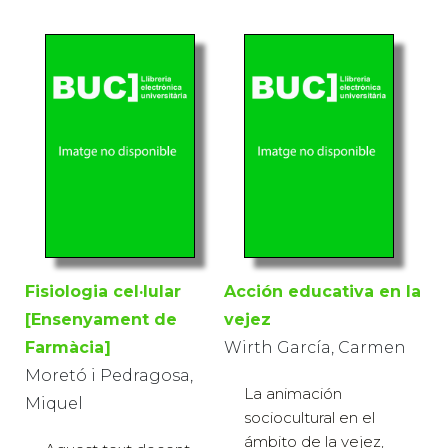
Fisiologia cel·lular
Acción educativa en la
[Ensenyament de
vejez
Farmàcia]
Wirth García, Carmen
Moretó i Pedragosa,
La animación
Miquel
sociocultural en el
ámbito de la vejez,