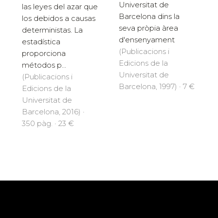
Universitat de
las leyes del azar que
Barcelona dins la
los debidos a causas
seva pròpia àrea
deterministas. La
d'ensenyament
estadística
(Publicacions i
proporciona
Edicions de la
métodos p...
Universitat de
(Publicacions i
Barcelona, 1997) · 7 €
Edicions de la
Universitat de
Barcelona, 2016) ·
350 pàg. · 23 €