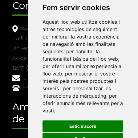
Contacte
Fem servir cookies
Aquest lloc web utilitza cookies i
Xarxa Vives d'Universitats
altres tecnologies de seguiment
per millorar la vostra experiència
Edifici Àgora
de navegació amb les finalitats
Universitat Jaume I, local 10
següents:
per habilitar la
Av. de Vicent Sos Baynat, s/n
funcionalitat bàsica del lloc web
,
per oferir una millor experiència al
12071 Castelló de la Plana
lloc web
,
per mesurar el vostre
e-buc@vives.org
interès pels nostres productes i
+34 964 72 89 93
serveis i per personalitzar les
interaccions de màrqueting
,
per
oferir anuncis més rellevants per a
Amb el suport
vostè
.
de
Estic d’acord