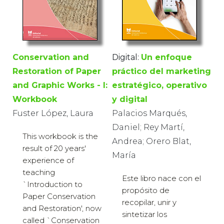
Conservation and
Digital:
Un enfoque
Restoration of Paper
práctico del marketing
and Graphic Works - I:
estratégico, operativo
Workbook
y digital
Fuster López, Laura
Palacios Marqués,
Daniel; Rey Martí,
This workbook is the
Andrea; Orero Blat,
result of 20 years'
María
experience of
teaching
Este libro nace con el
`Introduction to
propósito de
Paper Conservation
recopilar, unir y
and Restoration', now
sintetizar los
called `Conservation