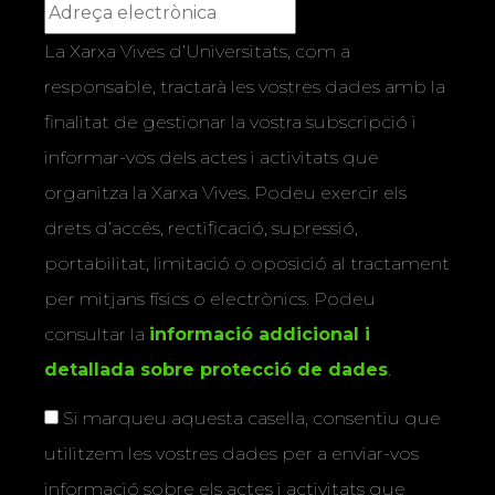
La Xarxa Vives d’Universitats, com a
responsable, tractarà les vostres dades amb la
finalitat de gestionar la vostra subscripció i
informar-vos dels actes i activitats que
organitza la Xarxa Vives. Podeu exercir els
drets d’accés, rectificació, supressió,
portabilitat, limitació o oposició al tractament
per mitjans físics o electrònics. Podeu
consultar la
informació addicional i
detallada sobre protecció de dades
.
Si marqueu aquesta casella, consentiu que
utilitzem les vostres dades per a enviar-vos
informació sobre els actes i activitats que