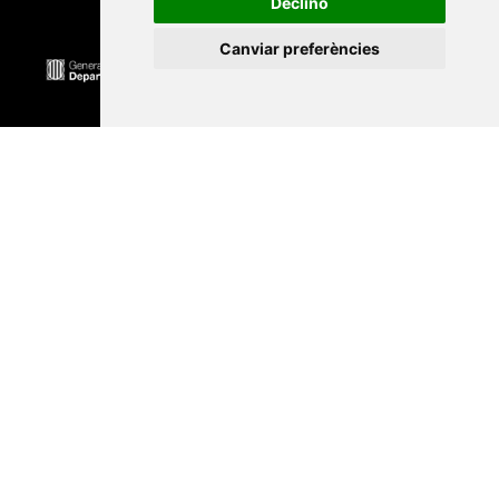
Declino
Canviar preferències
Universitat Abat Oliba CEU
•
Universitat d'Alacant
•
Universitat d'Andorra
•
Universitat Autònoma de
Barcelona
•
Universitat de Barcelona
•
Universitat
CEU Cardenal Herrera
•
Universitat de Girona
•
Universitat de les Illes Balears
•
Universitat
Internacional de Catalunya
•
Universitat Jaume I
•
Universitat de Lleida
•
Universitat Miguel Hernández
d'Elx
•
Universitat Oberta de Catalunya
•
Universitat
de Perpinyà Via Domitia
•
Universitat Politècnica de
Catalunya
•
Universitat Politècnica de València
•