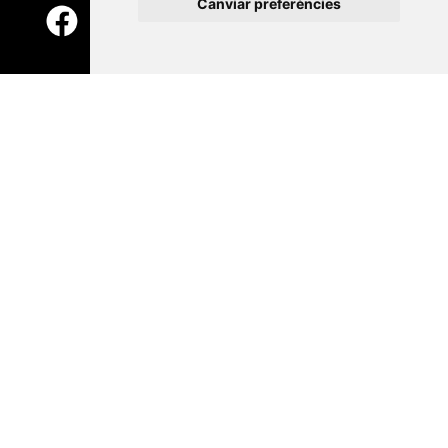
Canviar preferències
Contacte
Xarxa Vives d'Universitats
Edifici Àgora
Universitat Jaume I, local 10
Av. de Vicent Sos Baynat, s/n
12071 Castelló de la Plana
e-buc@vives.org
+34 964 72 89 93
Amb el suport