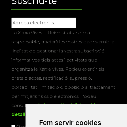
Suscriu-te
La Xarxa Vives d’Universitats, com a
responsable, tractarà les vostres dades amb la
finalitat de gestionar la vostra subscripció i
informar-vos dels actes i activitats que
organitza la Xarxa Vives. Podeu exercir els
drets d’accés, rectificació, supressió,
portabilitat, limitació o oposició al tractament
per mitjans físics o electrònics. Podeu
consultar la
informació addicional i
detallada sobre protecció de dades
.
Fem servir cookies
Si marqueu aquesta casella, consentiu que