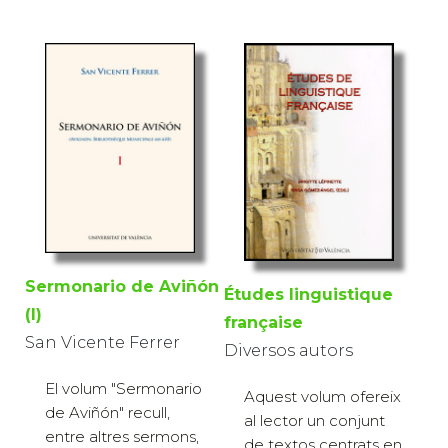
Sermonario de Aviñón
Études linguistique
(I)
française
San Vicente Ferrer
Diversos autors
El volum "Sermonario
Aquest volum ofereix
de Aviñón" recull,
al lector un conjunt
entre altres sermons,
de textos centrats en