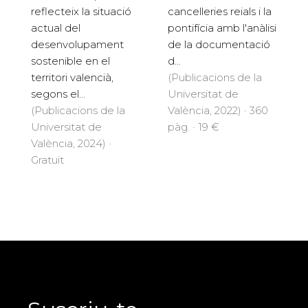
reflecteix la situació
cancelleries reials i la
actual del
pontifícia amb l'anàlisi
desenvolupament
de la documentació
sostenible en el
d...
territori valencià,
(Publicacions de la
segons el...
Universitat de
(Publicacions de la
València, 2022) · 360
Universitat de
pàg. · 19 €
València, 2024) ·
Gratuït