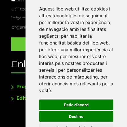
Aquest lloc web utilitza cookies i
utilitzem les vostres dades per a enviar-vos
altres tecnologies de seguiment
informació sobre els actes i activitats que
per millorar la vostra experiència
organitza la Xarxa Vives.
de navegació amb les finalitats
següents:
per habilitar la
funcionalitat bàsica del lloc web
,
per oferir una millor experiència al
lloc web
,
per mesurar el vostre
Enllaços
interès pels nostres productes i
serveis i per personalitzar les
interaccions de màrqueting
,
per
oferir anuncis més rellevants per a
Programa de publicacions
vostè
.
Editorials universitàries a Twitter
Estic d’acord
Declino