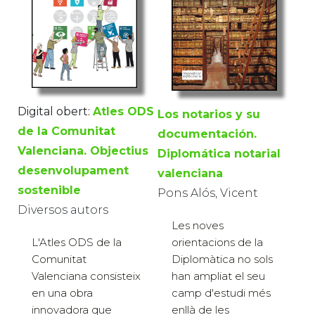
Digital obert:
Atles ODS
Los notarios y su
de la Comunitat
documentación.
Valenciana. Objectius
Diplomática notarial
desenvolupament
valenciana
sostenible
Pons Alós, Vicent
Diversos autors
Les noves
L'Atles ODS de la
orientacions de la
Comunitat
Diplomàtica no sols
Valenciana consisteix
han ampliat el seu
en una obra
camp d'estudi més
innovadora que
enllà de les