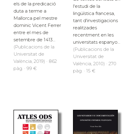
els de la predicació
l'estudi de la
duta a terme a
lingüística francesa,
Mallorca pel mestre
tant d'investigacions
dominic Vicent Ferrer
realitzades
entre el mes de
recentment en les
setembre de 1413...
universitats espanyo...
(Publicacions de la
(Publicacions de la
Universitat de
Universitat de
València, 2019) · 862
València, 2010) · 270
pàg. · 99 €
pàg. · 15 €