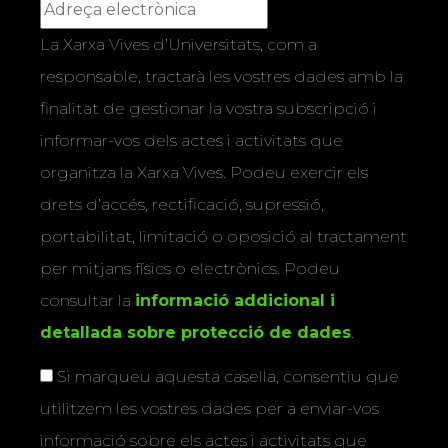
La Xarxa Vives d’Universitats, com a
responsable, tractarà les vostres dades amb la
finalitat de gestionar la vostra subscripció i
informar-vos dels actes i activitats que
organitza la Xarxa Vives. Podeu exercir els
drets d’accés, rectificació, supressió,
portabilitat, limitació o oposició al tractament
per mitjans físics o electrònics. Podeu
consultar la
informació addicional i
detallada sobre protecció de dades
.
Si marqueu aquesta casella, consentiu que
utilitzem les vostres dades per a enviar-vos
informació sobre els actes i activitats que