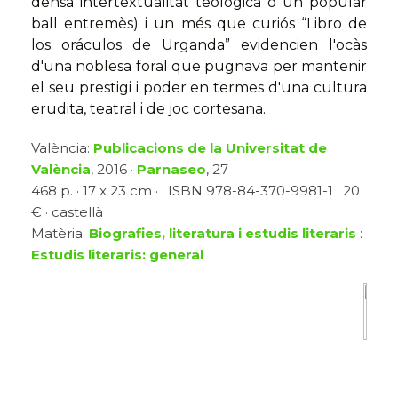
densa intertextualitat teològica o un popular
ball entremès) i un més que curiós “Libro de
los oráculos de Urganda” evidencien l'ocàs
d'una noblesa foral que pugnava per mantenir
el seu prestigi i poder en termes d'una cultura
erudita, teatral i de joc cortesana.
València:
Publicacions de la Universitat de
València
, 2016 ·
Parnaseo
, 27
468 p. · 17 x 23 cm · · ISBN 978-84-370-9981-1 · 20
€ · castellà
Matèria:
Biografies, literatura i estudis literaris
:
Estudis literaris: general