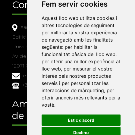
Contacte
Fem servir cookies
Aquest lloc web utilitza cookies i
altres tecnologies de seguiment
Xarxa Vives d'Universitats
per millorar la vostra experiència
Edifici Àgora
de navegació amb les finalitats
Universitat Jaume I, local 10
següents:
per habilitar la
funcionalitat bàsica del lloc web
,
Av. de Vicent Sos Baynat, s/n
per oferir una millor experiència al
12071 Castelló de la Plana
lloc web
,
per mesurar el vostre
e-buc@vives.org
interès pels nostres productes i
serveis i per personalitzar les
+34 964 72 89 93
interaccions de màrqueting
,
per
oferir anuncis més rellevants per a
Amb el suport
vostè
.
de
Estic d’acord
Declino