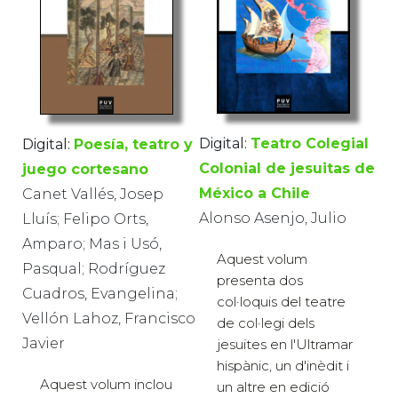
Digital:
Teatro Colegial
Digital:
Poesía, teatro y
Colonial de jesuitas de
juego cortesano
México a Chile
Canet Vallés, Josep
Alonso Asenjo, Julio
Lluís; Felipo Orts,
Amparo; Mas i Usó,
Aquest volum
Pasqual; Rodríguez
presenta dos
Cuadros, Evangelina;
col·loquis del teatre
Vellón Lahoz, Francisco
de col·legi dels
Javier
jesuïtes en l'Ultramar
hispànic, un d'inèdit i
Aquest volum inclou
un altre en edició