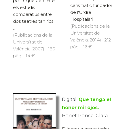
ponts que permeten
carismàtic fundador
els estudis
de l'Ordre
comparatius entre
Hospitalàri...
dos teatres tan rics i
(Publicacions de la
...
Universitat de
(Publicacions de la
València, 2014) · 212
Universitat de
pàg. · 16 €
València, 2007) · 180
pàg. · 14 €
Digital:
Que tenga el
honor mil ojos.
Bonet Ponce, Clara
El lector o espectador