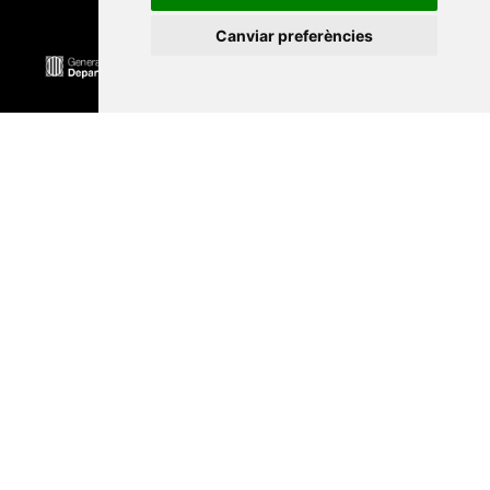
Canviar preferències
Universitat Abat Oliba CEU
•
Universitat d'Alacant
•
Universitat d'Andorra
•
Universitat Autònoma de
Barcelona
•
Universitat de Barcelona
•
Universitat
CEU Cardenal Herrera
•
Universitat de Girona
•
Universitat de les Illes Balears
•
Universitat
Internacional de Catalunya
•
Universitat Jaume I
•
Universitat de Lleida
•
Universitat Miguel Hernández
d'Elx
•
Universitat Oberta de Catalunya
•
Universitat
de Perpinyà Via Domitia
•
Universitat Politècnica de
Catalunya
•
Universitat Politècnica de València
•