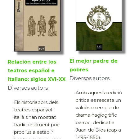
El mejor padre de
Relación entre los
pobres
teatros español e
Diversos autors
italiano: siglos XVI-XX
Diversos autors
Amb aquesta edició
crítica es rescata un
Els historiadors dels
valuós exemple de
teatres espanyol i
drama hagiogràfic
italià s'han mostrat
barroc, dedicat a
tradicionalment poc
Juan de Dios (cap a
proclius a establir
1495-1550),