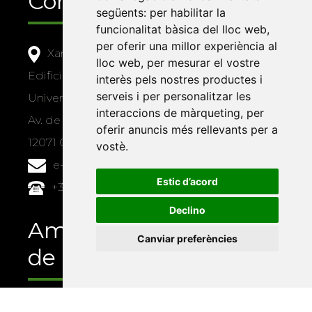
Contacte
següents:
per habilitar la
funcionalitat bàsica del lloc web
,
per oferir una millor experiència al
Xarxa Vives d'Universitats
lloc web
,
per mesurar el vostre
Edifici Àgora
interès pels nostres productes i
serveis i per personalitzar les
Universitat Jaume I, local 10
interaccions de màrqueting
,
per
Av. de Vicent Sos Baynat, s/n
oferir anuncis més rellevants per a
12071 Castelló de la Plana
vostè
.
e-buc@vives.org
Estic d’acord
+34 964 72 89 93
Declino
Amb el suport
Canviar preferències
de