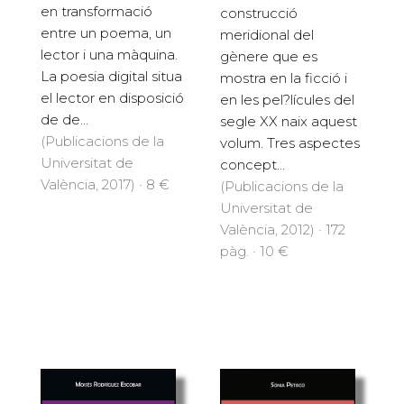
en transformació
construcció
entre un poema, un
meridional del
lector i una màquina.
gènere que es
La poesia digital situa
mostra en la ficció i
el lector en disposició
en les pel?lícules del
de de...
segle XX naix aquest
(Publicacions de la
volum. Tres aspectes
Universitat de
concept...
València, 2017) · 8 €
(Publicacions de la
Universitat de
València, 2012) · 172
pàg. · 10 €