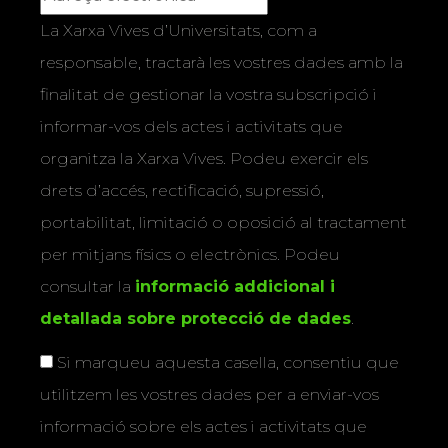
La Xarxa Vives d’Universitats, com a
responsable, tractarà les vostres dades amb la
finalitat de gestionar la vostra subscripció i
informar-vos dels actes i activitats que
organitza la Xarxa Vives. Podeu exercir els
drets d’accés, rectificació, supressió,
portabilitat, limitació o oposició al tractament
per mitjans físics o electrònics. Podeu
consultar la
informació addicional i
detallada sobre protecció de dades
.
Si marqueu aquesta casella, consentiu que
utilitzem les vostres dades per a enviar-vos
informació sobre els actes i activitats que