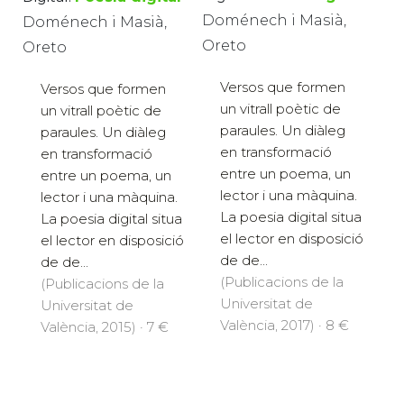
Doménech i Masià,
Doménech i Masià,
Oreto
Oreto
Versos que formen
Versos que formen
un vitrall poètic de
un vitrall poètic de
paraules. Un diàleg
paraules. Un diàleg
en transformació
en transformació
entre un poema, un
entre un poema, un
lector i una màquina.
lector i una màquina.
La poesia digital situa
La poesia digital situa
el lector en disposició
el lector en disposició
de de...
de de...
(Publicacions de la
(Publicacions de la
Universitat de
Universitat de
València, 2017) · 8 €
València, 2015) · 7 €