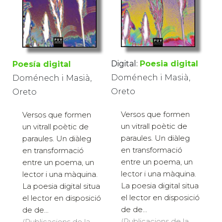
Digital:
Poesia digital
Poesía digital
Doménech i Masià,
Doménech i Masià,
Oreto
Oreto
Versos que formen
Versos que formen
un vitrall poètic de
un vitrall poètic de
paraules. Un diàleg
paraules. Un diàleg
en transformació
en transformació
entre un poema, un
entre un poema, un
lector i una màquina.
lector i una màquina.
La poesia digital situa
La poesia digital situa
el lector en disposició
el lector en disposició
de de...
de de...
(Publicacions de la
(Publicacions de la