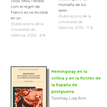
(1936-1964) i revela
montaña de los
com el règim de
siete...
Franco es va recolzar
(Publicacions de la
en un...
Universitat de
(Publicacions de la
València, 2019) · 11 €
Universitat de
València, 2025) · 8 €
Hemingway en la
crítica y en la ficción de
la España de
postguerra
Twomey, Lisa Ann