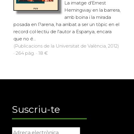
La imatge d'Ernest
Hemingway en la barrera,
amb boina i la mirada
posada en l?arena, ha arribat a ser un tòpic en el
record col·lectiu de l'autor a Espanya, encara
que no é...
(Publicacions de la Universitat de València, 2012)
· 264 pàg. · 18 €
Suscriu-te