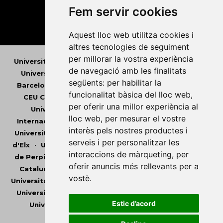
Fem servir cookies
Aquest lloc web utilitza cookies i
altres tecnologies de seguiment
per millorar la vostra experiència
Universitat Abat Oliba CEU
•
Universitat d'Alacant
•
de navegació amb les finalitats
Universitat d'Andorra
•
Universitat Autònoma de
següents:
per habilitar la
Barcelona
•
Universitat de Barcelona
•
Universitat
funcionalitat bàsica del lloc web
,
CEU Cardenal Herrera
•
Universitat de Girona
•
per oferir una millor experiència al
Universitat de les Illes Balears
•
Universitat
lloc web
,
per mesurar el vostre
Internacional de Catalunya
•
Universitat Jaume I
•
interès pels nostres productes i
Universitat de Lleida
•
Universitat Miguel Hernández
serveis i per personalitzar les
d'Elx
•
Universitat Oberta de Catalunya
•
Universitat
interaccions de màrqueting
,
per
de Perpinyà Via Domitia
•
Universitat Politècnica de
oferir anuncis més rellevants per a
Catalunya
•
Universitat Politècnica de València
•
vostè
.
Universitat Pompeu Fabra
•
Universitat Ramon Llull
•
Universitat Rovira i Virgili
•
Universitat de Sàsser
•
Estic d’acord
Universitat de València
•
Universitat de Vic -
Universitat Central de Catalunya