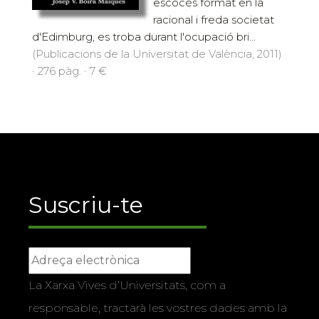
escocés format en la
racional i freda societat
d'Edimburg, es troba durant l'ocupació bri...
(Publicacions de la Universitat de València, 2011)
· 276 pàg. · 7 €
Suscriu-te
La Xarxa Vives d’Universitats, com a
responsable, tractarà les vostres dades amb la