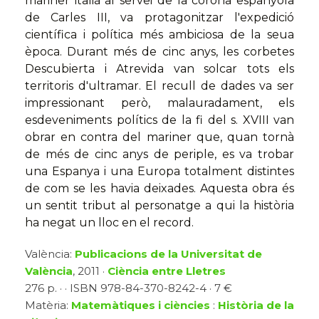
mariner italià al servei de la corona espanyola
de Carles III, va protagonitzar l'expedició
científica i política més ambiciosa de la seua
època. Durant més de cinc anys, les corbetes
Descubierta i Atrevida van solcar tots els
territoris d'ultramar. El recull de dades va ser
impressionant però, malauradament, els
esdeveniments polítics de la fi del s. XVIII van
obrar en contra del mariner que, quan tornà
de més de cinc anys de periple, es va trobar
una Espanya i una Europa totalment distintes
de com se les havia deixades. Aquesta obra és
un sentit tribut al personatge a qui la història
ha negat un lloc en el record.
València:
Publicacions de la Universitat de
València
, 2011 ·
Ciència entre Lletres
276 p. · · ISBN 978-84-370-8242-4 · 7 €
Matèria:
Matemàtiques i ciències
:
Història de la