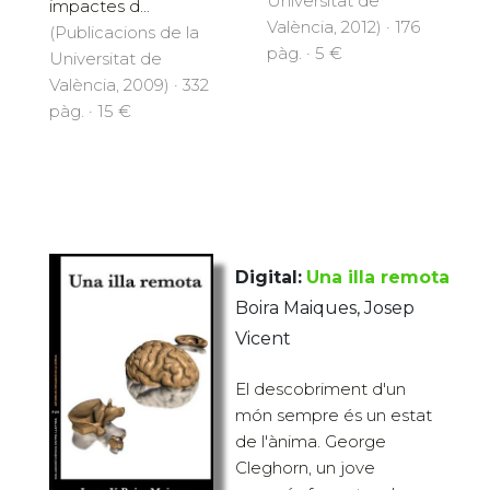
Universitat de
impactes d...
València, 2012) · 176
(Publicacions de la
pàg. · 5 €
Universitat de
València, 2009) · 332
pàg. · 15 €
Digital:
Una illa remota
Boira Maiques, Josep
Vicent
El descobriment d'un
món sempre és un estat
de l'ànima. George
Cleghorn, un jove