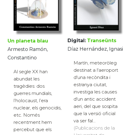
Digital:
Transeünts
Un planeta blau
Díaz Hernández, Ignasi
Armesto Ramón,
Constantino
Martín, meteoròleg
destinat a l'aeroport
Al segle XX han
d'una recòndita i
abundat les
estranya ciutat,
tragèdies: dos
investiga les causes
guerres mundials,
d'un antic accident
l’holocaust, l’era
aeri, del que sospita
nuclear, els genocidis,
que la versió oficial
etc. Només
va ser fal...
recentment hem
(Publicacions de la
percebut que els