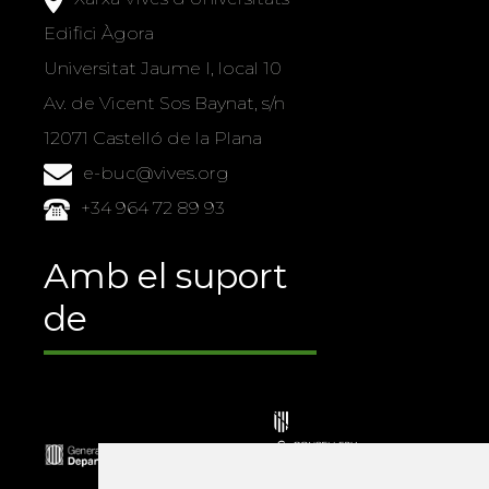
Edifici Àgora
Universitat Jaume I, local 10
Av. de Vicent Sos Baynat, s/n
12071 Castelló de la Plana
e-buc@vives.org
+34 964 72 89 93
Amb el suport
de