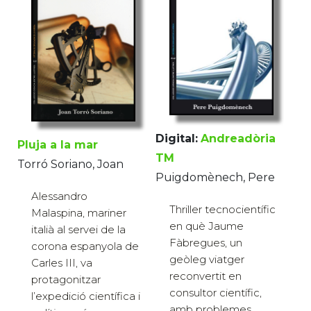
Digital:
Andreadòria
Pluja a la mar
TM
Torró Soriano, Joan
Puigdomènech, Pere
Alessandro
Thriller tecnocientífic
Malaspina, mariner
en què Jaume
italià al servei de la
Fàbregues, un
corona espanyola de
geòleg viatger
Carles III, va
reconvertit en
protagonitzar
consultor científic,
l’expedició científica i
amb problemes