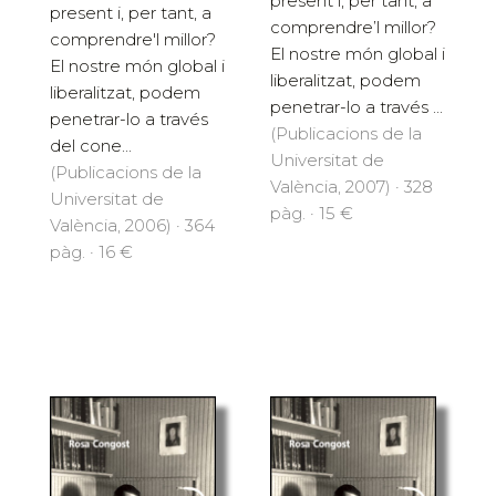
present i, per tant, a
present i, per tant, a
comprendre’l millor?
comprendre'l millor?
El nostre món global i
El nostre món global i
liberalitzat, podem
liberalitzat, podem
penetrar-lo a través ...
penetrar-lo a través
(Publicacions de la
del cone...
Universitat de
(Publicacions de la
València, 2007) · 328
Universitat de
pàg. · 15 €
València, 2006) · 364
pàg. · 16 €