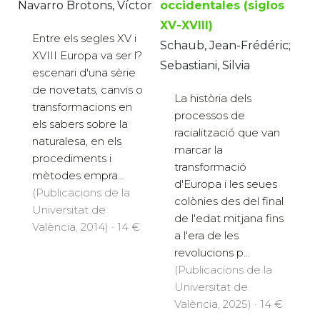
Navarro Brotons, Víctor
occidentales (siglos
XV-XVIII)
Entre els segles XV i
Schaub, Jean-Frédéric;
XVIII Europa va ser l?
Sebastiani, Silvia
escenari d'una sèrie
de novetats, canvis o
La història dels
transformacions en
processos de
els sabers sobre la
racialització que van
naturalesa, en els
marcar la
procediments i
transformació
mètodes empra...
d'Europa i les seues
(Publicacions de la
colònies des del final
Universitat de
de l'edat mitjana fins
València, 2014) · 14 €
a l'era de les
revolucions p...
(Publicacions de la
Universitat de
València, 2025) · 14 €