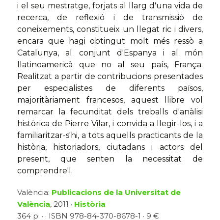
i el seu mestratge, forjats al llarg d'una vida de
recerca, de reflexió i de transmissió de
coneixements, constitueix un llegat ric i divers,
encara que hagi obtingut molt més ressò a
Catalunya, al conjunt d'Espanya i al món
llatinoamericà que no al seu país, França.
Realitzat a partir de contribucions presentades
per especialistes de diferents països,
majoritàriament francesos, aquest llibre vol
remarcar la fecunditat dels treballs d'anàlisi
històrica de Pierre Vilar, i convida a llegir-los, i a
familiaritzar-s'hi, a tots aquells practicants de la
història, historiadors, ciutadans i actors del
present, que senten la necessitat de
comprendre'l.
València:
Publicacions de la Universitat de
València
, 2011 ·
Història
364 p. · · ISBN 978-84-370-8678-1 · 9 €