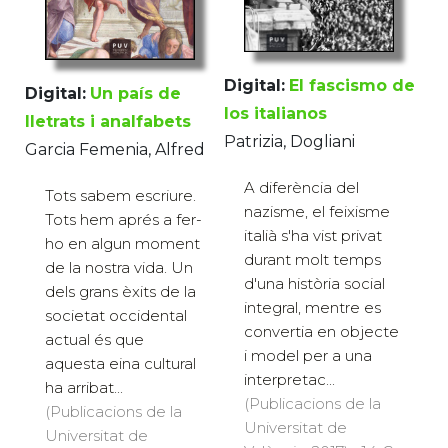
Digital:
El fascismo de
Digital:
Un país de
los italianos
lletrats i analfabets
Patrizia, Dogliani
Garcia Femenia, Alfred
A diferència del
Tots sabem escriure.
nazisme, el feixisme
Tots hem aprés a fer-
italià s'ha vist privat
ho en algun moment
durant molt temps
de la nostra vida. Un
d'una història social
dels grans èxits de la
integral, mentre es
societat occidental
convertia en objecte
actual és que
i model per a una
aquesta eina cultural
interpretac...
ha arribat...
(Publicacions de la
(Publicacions de la
Universitat de
Universitat de