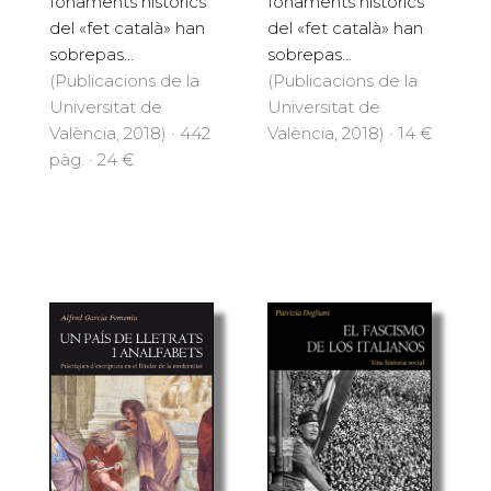
fonaments històrics
fonaments històrics
del «fet català» han
del «fet català» han
sobrepas...
sobrepas...
(Publicacions de la
(Publicacions de la
Universitat de
Universitat de
València, 2018) · 442
València, 2018) · 14 €
pàg. · 24 €