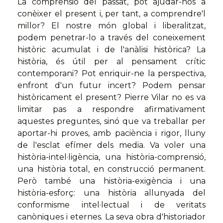
La comprensió del passat, pot ajudar-nos a
conèixer el present i, per tant, a comprendre'l
millor? El nostre món global i liberalitzat,
podem penetrar-lo a través del coneixement
històric acumulat i de l'anàlisi històrica? La
història, és útil per al pensament crític
contemporani? Pot enriquir-ne la perspectiva,
enfront d'un futur incert? Podem pensar
històricament el present? Pierre Vilar no es va
limitar pas a respondre afirmativament
aquestes preguntes, sinó que va treballar per
aportar-hi proves, amb paciència i rigor, lluny
de l'esclat efímer dels media. Va voler una
història-intel·ligència, una història-comprensió,
una història total, en construcció permanent.
Però també una història-exigència i una
història-esforç: una història allunyada del
conformisme intel·lectual i de veritats
canòniques i eternes. La seva obra d'historiador