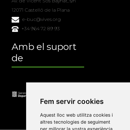
Av. de Vicent Sos Baynat, s/n
12071 Castelló de la Plana
e-buc@vives.org
+34 964 72 89 93
Amb el suport
de
Fem servir cookies
Aquest lloc web utilitza cookies i
altres tecnologies de seguiment
per millorar la vostra experiència