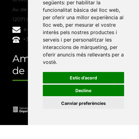
següents:
per habilitar la
Av. de Vicent Sos Baynat, s/n
funcionalitat bàsica del lloc web
,
per oferir una millor experiència al
12071 Castelló de la Plana
lloc web
,
per mesurar el vostre
e-buc@vives.org
interès pels nostres productes i
+34 964 72 89 93
serveis i per personalitzar les
interaccions de màrqueting
,
per
oferir anuncis més rellevants per a
Amb el suport
vostè
.
de
Estic d’acord
Declino
Canviar preferències