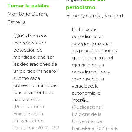
Tomar la palabra
periodismo
Montolío Durán,
Bilbeny García, Norbert
Estrella
En Ética del
¿Qué dicen dos
periodismo se
especialistas en
recogen y razonan
detección de
los principios básicos
mentiras al analizar
que deben guiar el
las declaraciones de
ejercicio de un
un político insincero?
periodismo libre y
¿Cómo saca
responsable: la
provecho Trump del
veracidad, la
funcionamiento de
autonomía, el
nuestro cer...
inter�...
(Publicacions i
(Publicacions i
Edicions de la
Edicions de la
Universitat de
Universitat de
Barcelona, 2019) · 212
Barcelona, 2021) · 9 €