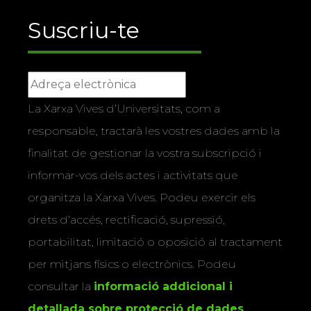
Suscriu-te
La Xarxa Vives d’Universitats, com a
responsable, tractarà les vostres dades amb la
finalitat de gestionar la vostra subscripció i
informar-vos dels actes i activitats que
organitza la Xarxa Vives. Podeu exercir els
drets d’accés, rectificació, supressió,
portabilitat, limitació o oposició al tractament
per mitjans físics o electrònics. Podeu
consultar la
informació addicional i
detallada sobre protecció de dades
.