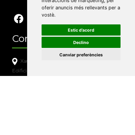
interaccions de màrqueting
,
per
oferir anuncis més rellevants per a
vostè
.
Estic d’acord
Contacte
Declino
Canviar preferències
Xarxa Vives d'Universitats
Edifici Àgora
Universitat Jaume I, local 10
Av. de Vicent Sos Baynat, s/n
12071 Castelló de la Plana
e-buc@vives.org
+34 964 72 89 93