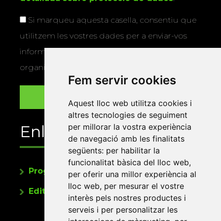
Si marqueu aquesta casella, consentiu que
utilitzem les vostres dades per a enviar-vos
informació sobre els actes i activitats que
organitza la Xarxa Vives.
Fem servir cookies
Aquest lloc web utilitza cookies i
altres tecnologies de seguiment
per millorar la vostra experiència
Enllaços
de navegació amb les finalitats
següents:
per habilitar la
funcionalitat bàsica del lloc web
,
Programa de publicacions
per oferir una millor experiència al
lloc web
,
per mesurar el vostre
Editorials universitàries a Twitter
interès pels nostres productes i
serveis i per personalitzar les