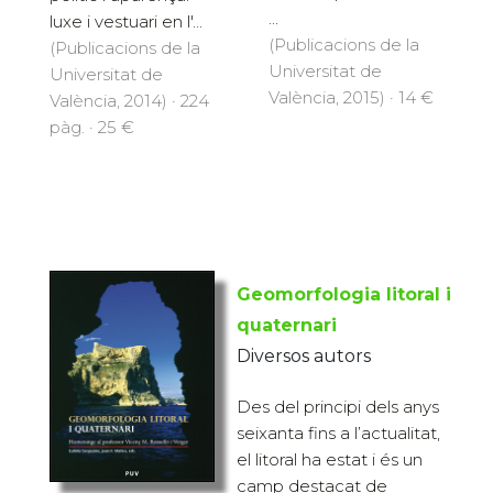
...
luxe i vestuari en l'...
(Publicacions de la
(Publicacions de la
Universitat de
Universitat de
València, 2015) · 14 €
València, 2014) · 224
pàg. · 25 €
Geomorfologia litoral i
quaternari
Diversos autors
Des del principi dels anys
seixanta fins a l’actualitat,
el litoral ha estat i és un
camp destacat de