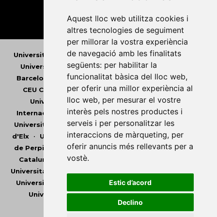
Aquest lloc web utilitza cookies i
altres tecnologies de seguiment
per millorar la vostra experiència
de navegació amb les finalitats
Universitat Abat Oliba CEU
•
Universitat d'Alacant
•
següents:
per habilitar la
Universitat d'Andorra
•
Universitat Autònoma de
funcionalitat bàsica del lloc web
,
Barcelona
•
Universitat de Barcelona
•
Universitat
per oferir una millor experiència al
CEU Cardenal Herrera
•
Universitat de Girona
•
lloc web
,
per mesurar el vostre
Universitat de les Illes Balears
•
Universitat
interès pels nostres productes i
Internacional de Catalunya
•
Universitat Jaume I
•
serveis i per personalitzar les
Universitat de Lleida
•
Universitat Miguel Hernández
interaccions de màrqueting
,
per
d'Elx
•
Universitat Oberta de Catalunya
•
Universitat
oferir anuncis més rellevants per a
de Perpinyà Via Domitia
•
Universitat Politècnica de
vostè
.
Catalunya
•
Universitat Politècnica de València
•
Universitat Pompeu Fabra
•
Universitat Ramon Llull
•
Estic d’acord
Universitat Rovira i Virgili
•
Universitat de Sàsser
•
Universitat de València
•
Universitat de Vic -
Declino
Universitat Central de Catalunya