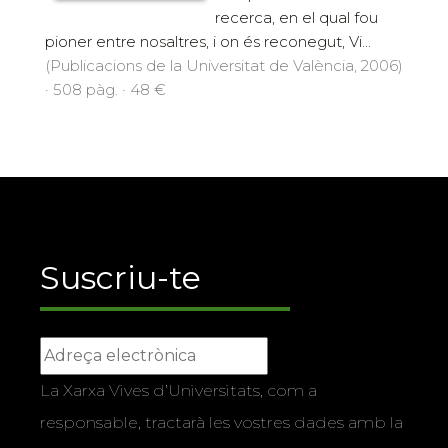
recerca, en el qual fou
pioner entre nosaltres, i on és reconegut, Vi...
(Publicacions de la Universitat de València, 2006)
· 508 pàg. · 48 €
Suscriu-te
La Xarxa Vives d’Universitats, com a
responsable, tractarà les vostres dades amb la