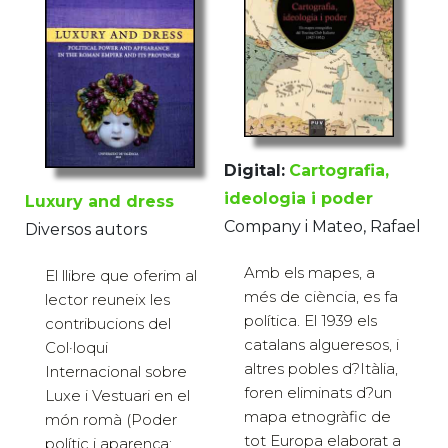
Digital:
Cartografia,
ideologia i poder
Luxury and dress
Company i Mateo, Rafael
Diversos autors
Amb els mapes, a
El llibre que oferim al
més de ciència, es fa
lector reuneix les
política. El 1939 els
contribucions del
catalans algueresos, i
Col·loqui
altres pobles d?Itàlia,
Internacional sobre
foren eliminats d?un
Luxe i Vestuari en el
mapa etnogràfic de
món romà (Poder
tot Europa elaborat a
polític i aparença: