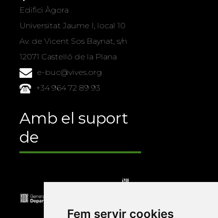
Edifici Àgora
Universitat Jaume I, local 10
Av. de Vicent Sos Baynat, s/n
12071 Castelló de la Plana
e-buc@vives.org
+34 964 72 89 93
Amb el suport
de
Fem servir cookies