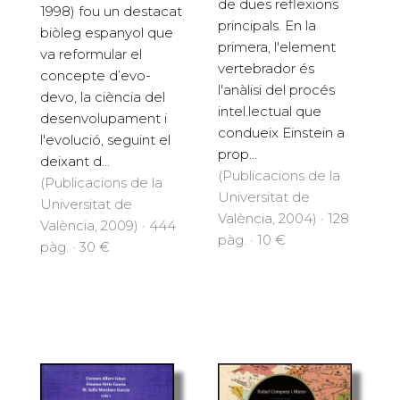
de dues reflexions
1998) fou un destacat
principals. En la
biòleg espanyol que
primera, l'element
va reformular el
vertebrador és
concepte d’evo-
l'anàlisi del procés
devo, la ciència del
intel.lectual que
desenvolupament i
condueix Einstein a
l'evolució, seguint el
prop...
deixant d...
(Publicacions de la
(Publicacions de la
Universitat de
Universitat de
València, 2004) · 128
València, 2009) · 444
pàg. · 10 €
pàg. · 30 €