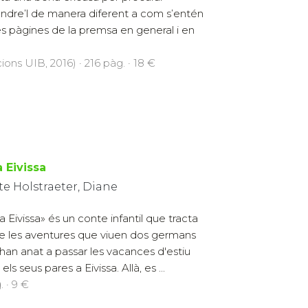
ndre’l de manera diferent a com s’entén
es pàgines de la premsa en general i en
cions UIB, 2016) · 216 pàg. · 18 €
 Eivissa
te Holstraeter, Diane
a Eivissa» és un conte infantil que tracta
e les aventures que viuen dos germans
han anat a passar les vacances d'estiu
ls seus pares a Eivissa. Allà, es ...
. · 9 €