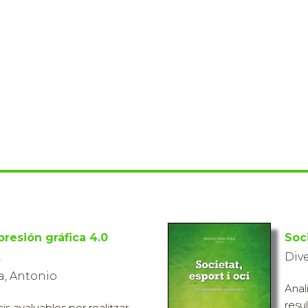
presión gráfica 4.0
Soci
.
Div
, Antonio
Anal
resu
s avaluables per realitzar