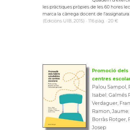
les pràctiques pròpies de les 60 hores le
marca la càrrega docent de l'assignatura 
(Edicions UIB, 2015) · 116 pàg. · 20 €
Promoció dels 
centres escola
Palou Sampol, P
Isabel; Galmés 
Verdaguer, Fran
Ramon, Jaume; 
Borràs Rotger, 
Josep