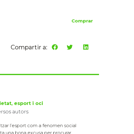
Comprar
Compartir a:
etat, esport i oci
ersos autors
itzar l’esport com a fenomen social
lta una bona excusa per procurar