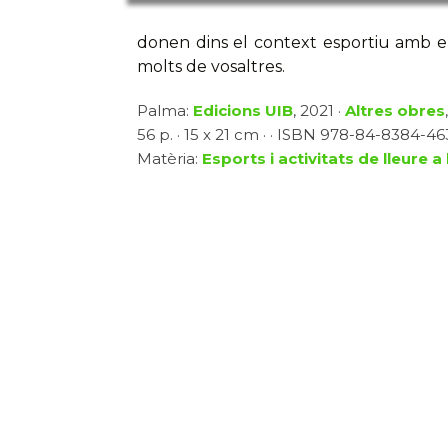
donen dins el context esportiu amb els
molts de vosaltres.
Palma:
Edicions UIB
, 2021 ·
Altres obres
56 p. · 15 x 21 cm · · ISBN 978-84-8384-463
Matèria:
Esports i activitats de lleure a l