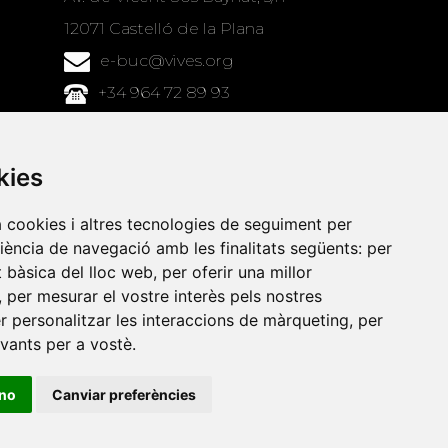
12071 Castelló de la Plana
e-buc@vives.org
+34 964 72 89 93
Amb el suport
de
kies
a cookies i altres tecnologies de seguiment per
riència de navegació amb les finalitats següents:
per
at bàsica del lloc web
,
per oferir una millor
,
per mesurar el vostre interès pels nostres
er personalitzar les interaccions de màrqueting
,
per
evants per a vostè
.
ino
Canviar preferències