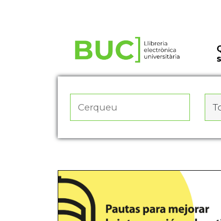
Actualitza les preferències de les cookies
To