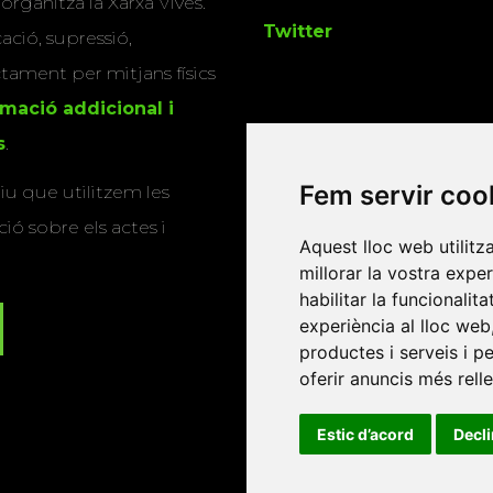
 organitza la Xarxa Vives.
Twitter
cació, supressió,
actament per mitjans físics
rmació addicional i
s
.
Fem servir coo
u que utilitzem les
ió sobre els actes i
Aquest lloc web utilitz
millorar la vostra expe
habilitar la funcionalit
experiència al lloc web
productes i serveis i p
oferir anuncis més rell
Estic d’acord
Decl