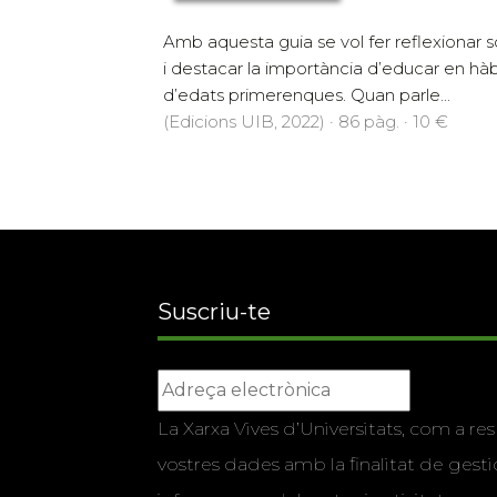
Amb aquesta guia se vol fer reflexionar 
i destacar la importància d’educar en hàb
d’edats primerenques. Quan parle...
(Edicions UIB, 2022) · 86 pàg. · 10 €
Suscriu-te
La Xarxa Vives d’Universitats, com a res
vostres dades amb la finalitat de gestio