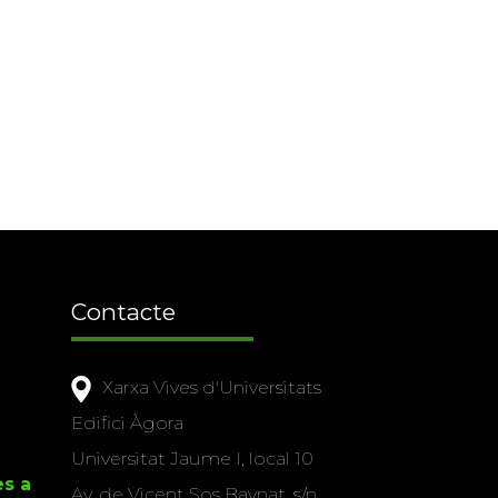
Contacte
Xarxa Vives d'Universitats
Edifici Àgora
Universitat Jaume I, local 10
es a
Av. de Vicent Sos Baynat, s/n