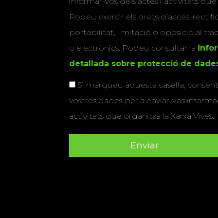
informar-vos dels actes i activitats que
Podeu exercir els drets d’accés, rectifi
portabilitat, limitació o oposició al tr
o electrònics. Podeu consultar la
info
detallada sobre protecció de dade
Si marqueu aquesta casella, consenti
vostres dades per a enviar-vos informac
activitats que organitza la Xarxa Vives.