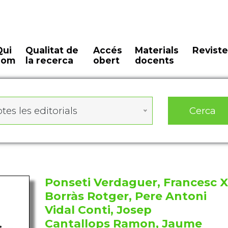
Qui
Qualitat de
Accés
Materials
Reviste
som
la recerca
obert
docents
Cerca
tes les editorials
Ponseti Verdaguer, Francesc X
Borràs Rotger, Pere Antoni
Vidal Conti, Josep
Cantallops Ramon, Jaume