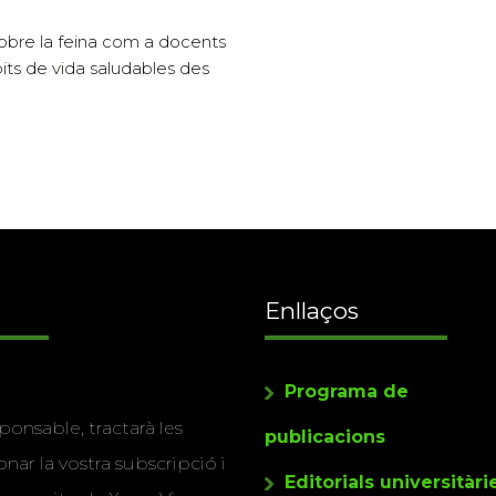
sobre la feina com a docents
its de vida saludables des
Enllaços
Programa de
ponsable, tractarà les
publicacions
nar la vostra subscripció i
Editorials universitàri