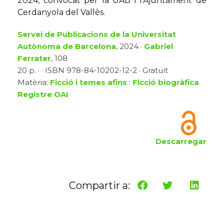
2024, convocat per la UAB i l’Ajuntament de
Cerdanyola del Vallès.
Servei de Publicacions de la Universitat
Autònoma de Barcelona
, 2024 ·
Gabriel
Ferrater
, 108
20 p. · · ISBN 978-84-10202-12-2 · Gratuït
Matèria:
Ficció i temes afins
:
Ficció biogràfica
Registre OAI
Descarregar
Compartir a: