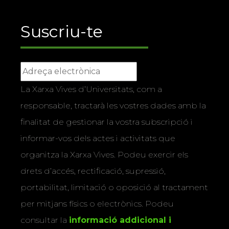
Suscriu-te
La Xarxa Vives d’Universitats, com a
responsable, tractarà les vostres dades amb la
finalitat de gestionar la vostra subscripció i
informar-vos dels actes i activitats que
organitza la Xarxa Vives. Podeu exercir els
drets d’accés, rectificació, supressió,
portabilitat, limitació o oposició al tractament
per mitjans físics o electrònics. Podeu
consultar la
informació addicional i