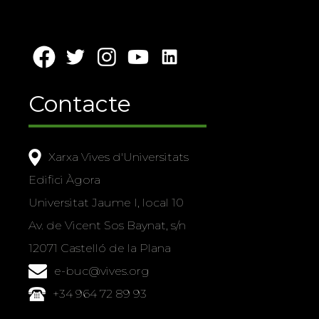
Contacte
Xarxa Vives d'Universitats
Edifici Àgora
Universitat Jaume I, local 10
Av. de Vicent Sos Baynat, s/n
12071 Castelló de la Plana
e-buc@vives.org
+34 964 72 89 93