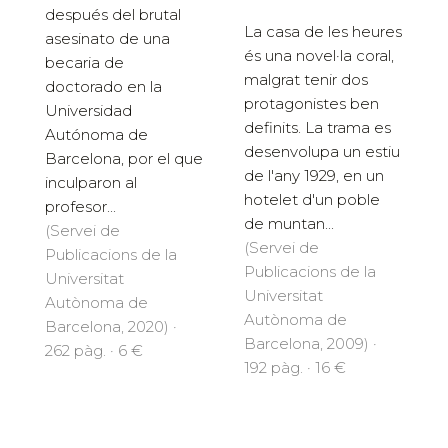
después del brutal
La casa de les heures
asesinato de una
és una novel·la coral,
becaria de
malgrat tenir dos
doctorado en la
protagonistes ben
Universidad
definits. La trama es
Autónoma de
desenvolupa un estiu
Barcelona, por el que
de l'any 1929, en un
inculparon al
hotelet d'un poble
profesor...
de muntan...
(Servei de
(Servei de
Publicacions de la
Publicacions de la
Universitat
Universitat
Autònoma de
Autònoma de
Barcelona, 2020) ·
Barcelona, 2009) ·
262 pàg. · 6 €
192 pàg. · 16 €