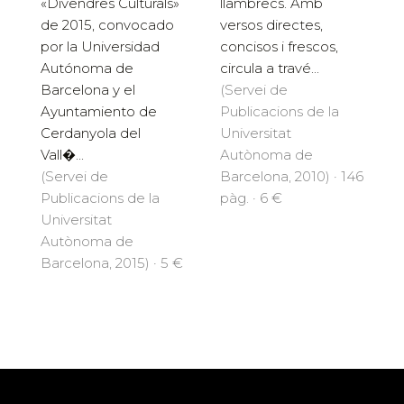
«Divendres Culturals»
llambrecs. Amb
de 2015, convocado
versos directes,
por la Universidad
concisos i frescos,
Autónoma de
circula a travé...
Barcelona y el
(Servei de
Ayuntamiento de
Publicacions de la
Cerdanyola del
Universitat
Vall�...
Autònoma de
(Servei de
Barcelona, 2010) · 146
Publicacions de la
pàg. · 6 €
Universitat
Autònoma de
Barcelona, 2015) · 5 €