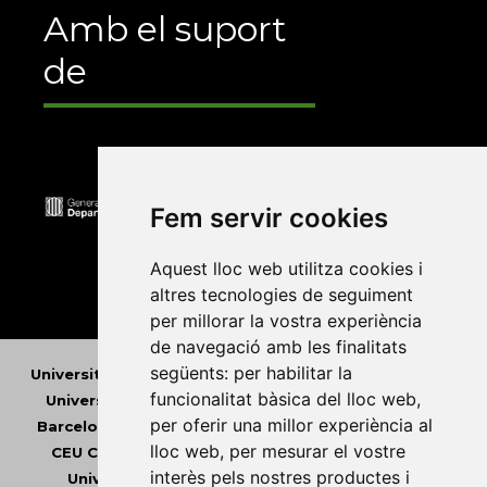
Amb el suport
de
Fem servir cookies
Aquest lloc web utilitza cookies i
altres tecnologies de seguiment
per millorar la vostra experiència
de navegació amb les finalitats
següents:
per habilitar la
Universitat Abat Oliba CEU
•
Universitat d'Alacant
•
funcionalitat bàsica del lloc web
,
Universitat d'Andorra
•
Universitat Autònoma de
per oferir una millor experiència al
Barcelona
•
Universitat de Barcelona
•
Universitat
lloc web
,
per mesurar el vostre
CEU Cardenal Herrera
•
Universitat de Girona
•
interès pels nostres productes i
Universitat de les Illes Balears
•
Universitat