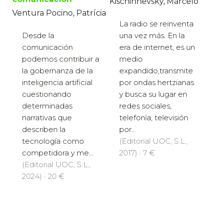
Kischinhevsky, Marcelo
Ventura Pocino, Patrícia
La radio se reinventa
Desde la
una vez más. En la
comunicación
era de internet, es un
podemos contribuir a
medio
la gobernanza de la
expandido,transmite
inteligencia artificial
por ondas hertzianas
cuestionando
y busca su lugar en
determinadas
redes sociales,
narrativas que
telefonía, televisión
describen la
por...
tecnología como
(Editorial UOC, S.L.,
competidora y me...
2017) · 7 €
(Editorial UOC, S.L.,
2024) · 20 €