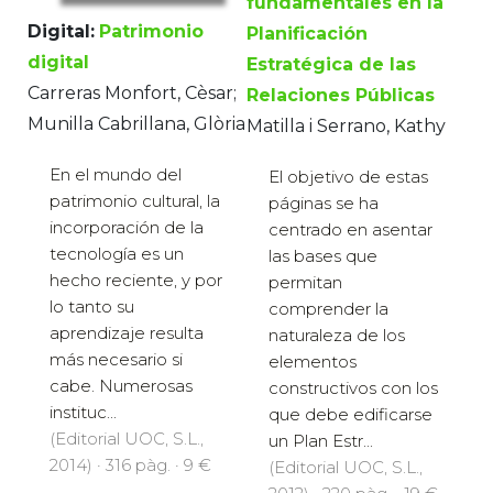
fundamentales en la
Digital:
Patrimonio
Planificación
digital
Estratégica de las
Carreras Monfort, Cèsar;
Relaciones Públicas
Munilla Cabrillana, Glòria
Matilla i Serrano, Kathy
En el mundo del
El objetivo de estas
patrimonio cultural, la
páginas se ha
incorporación de la
centrado en asentar
tecnología es un
las bases que
hecho reciente, y por
permitan
lo tanto su
comprender la
aprendizaje resulta
naturaleza de los
más necesario si
elementos
cabe. Numerosas
constructivos con los
instituc...
que debe edificarse
(Editorial UOC, S.L.,
un Plan Estr...
2014) · 316 pàg. · 9 €
(Editorial UOC, S.L.,