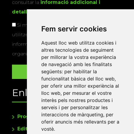
consultar la
informació addicional i
detallada sobre protecció de dades
.
Si marqueu aquesta casella, consentiu que
Fem servir cookies
utilitzem les vostres dades per a enviar-vos
Aquest lloc web utilitza cookies i
informació sobre els actes i activitats que
altres tecnologies de seguiment
organitza la Xarxa Vives.
per millorar la vostra experiència
de navegació amb les finalitats
següents:
per habilitar la
funcionalitat bàsica del lloc web
,
per oferir una millor experiència al
Enllaços
lloc web
,
per mesurar el vostre
interès pels nostres productes i
serveis i per personalitzar les
interaccions de màrqueting
,
per
Programa de publicacions
oferir anuncis més rellevants per a
Editorials universitàries a Twitter
vostè
.