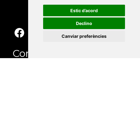
Estic d’acord
Declino
Canviar preferències
Contacte
Xarxa Vives d'Universitats
Edifici Àgora
Universitat Jaume I, local 10
Av. de Vicent Sos Baynat, s/n
12071 Castelló de la Plana
e-buc@vives.org
+34 964 72 89 93