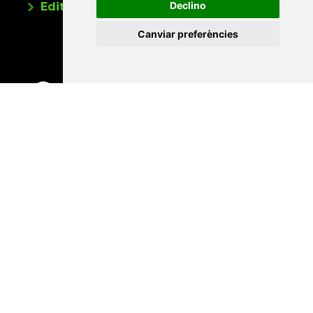
Declino
Editorials universitàries a Twitter
Canviar preferències
Contacte
Xarxa Vives d'Universitats
Edifici Àgora
Universitat Jaume I, local 10
Av. de Vicent Sos Baynat, s/n
12071 Castelló de la Plana
e-buc@vives.org