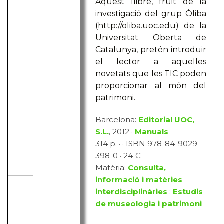
Aquest llibre, fruit de la
investigació del grup Òliba
(http://oliba.uoc.edu) de la
Universitat Oberta de
Catalunya, pretén introduir
el lector a aquelles
novetats que les TIC poden
proporcionar al món del
patrimoni.
Barcelona:
Editorial UOC,
S.L.
, 2012 ·
Manuals
314 p. · · ISBN 978-84-9029-
398-0 · 24 €
Matèria:
Consulta,
informació i matèries
interdisciplinàries
:
Estudis
de museologia i patrimoni