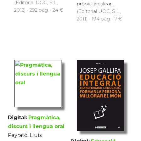
(Editorial UOC, S.L.,
pròpia, inculcar...
2012) · 292 pàg. · 24 €
(Editorial UOC, S.L.,
2011) · 194 pàg. · 7 €
Digital:
Pragmàtica,
discurs i llengua oral
Payrató, Lluís