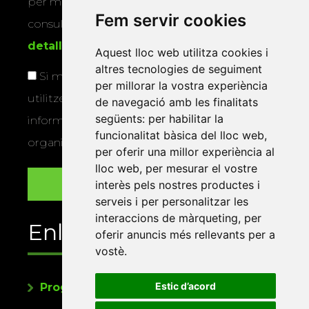
per mitjans físics o electrònics. Podeu
Fem servir cookies
consultar la
informació addicional i
detallada sobre protecció de dades
.
Aquest lloc web utilitza cookies i
altres tecnologies de seguiment
Si marqueu aquesta casella, consentiu que
per millorar la vostra experiència
utilitzem les vostres dades per a enviar-vos
de navegació amb les finalitats
següents:
per habilitar la
informació sobre els actes i activitats que
funcionalitat bàsica del lloc web
,
organitza la Xarxa Vives.
per oferir una millor experiència al
lloc web
,
per mesurar el vostre
interès pels nostres productes i
serveis i per personalitzar les
interaccions de màrqueting
,
per
Enllaços
oferir anuncis més rellevants per a
vostè
.
Estic d’acord
Programa de publicacions