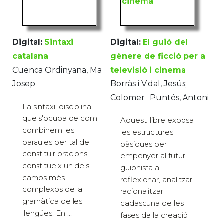
Digital:
Sintaxi
Digital:
El guió del
catalana
gènere de ficció per a
Cuenca Ordinyana, Ma
televisió i cinema
Josep
Borràs i Vidal, Jesús;
Colomer i Puntés, Antoni
La sintaxi, disciplina
que s'ocupa de com
Aquest llibre exposa
combinem les
les estructures
paraules per tal de
bàsiques per
constituir oracions,
empenyer al futur
constitueix un dels
guionista a
camps més
reflexionar, analitzar i
complexos de la
racionalitzar
gramàtica de les
cadascuna de les
llengües. En ...
fases de la creació