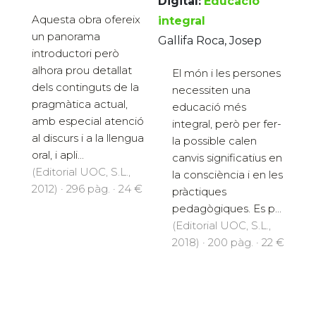
Digital:
Educació
Aquesta obra ofereix
integral
un panorama
Gallifa Roca, Josep
introductori però
alhora prou detallat
El món i les persones
dels continguts de la
necessiten una
pragmàtica actual,
educació més
amb especial atenció
integral, però per fer-
al discurs i a la llengua
la possible calen
oral, i apli...
canvis significatius en
(Editorial UOC, S.L.,
la consciència i en les
2012) · 296 pàg. · 24 €
pràctiques
pedagògiques. Es p...
(Editorial UOC, S.L.,
2018) · 200 pàg. · 22 €