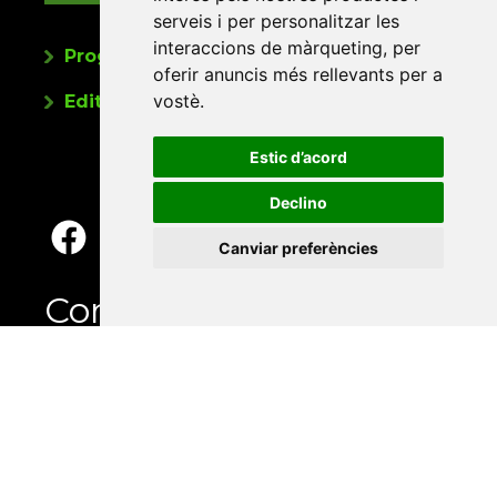
serveis i per personalitzar les
interaccions de màrqueting
,
per
Programa de publicacions
oferir anuncis més rellevants per a
vostè
.
Editorials universitàries a Twitter
Estic d’acord
Declino
Canviar preferències
Contacte
Xarxa Vives d'Universitats
Edifici Àgora
Universitat Jaume I, local 10