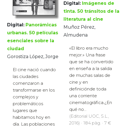
Digital:
Imágenes de
tinta. 50 tránsitos de la
literatura al cine
Digital:
Panorámicas
Muñoz Pérez,
urbanas. 50 películas
Almudena
esenciales sobre la
«El libro era mucho
ciudad
mejor.» Una frase
Gorostiza López, Jorge
que se ha convertido
en enseña a la salida
El cine nació cuando
de muchas salas de
las ciudades
cine y en
comenzaron a
definiciónde toda
transformarse en los
una corriente
complejos y
cinematográfica.¿En
problemáticos
qué no...
lugares que
(Editorial UOC, S.L.,
habitamos hoy en
2016) · 184 pàg. · 7 €
día. Las poblaciones