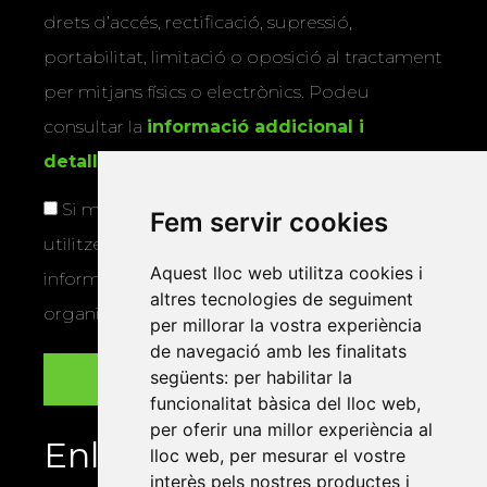
drets d’accés, rectificació, supressió,
portabilitat, limitació o oposició al tractament
per mitjans físics o electrònics. Podeu
consultar la
informació addicional i
detallada sobre protecció de dades
.
Si marqueu aquesta casella, consentiu que
Fem servir cookies
utilitzem les vostres dades per a enviar-vos
Aquest lloc web utilitza cookies i
informació sobre els actes i activitats que
altres tecnologies de seguiment
organitza la Xarxa Vives.
per millorar la vostra experiència
de navegació amb les finalitats
següents:
per habilitar la
funcionalitat bàsica del lloc web
,
per oferir una millor experiència al
Enllaços
lloc web
,
per mesurar el vostre
interès pels nostres productes i