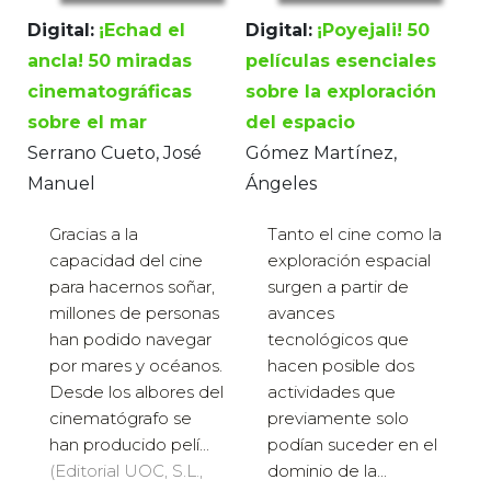
Digital:
¡Poyejali! 50
Digital:
¡Echad el
películas esenciales
ancla! 50 miradas
sobre la exploración
cinematográficas
del espacio
sobre el mar
Gómez Martínez,
Serrano Cueto, José
Ángeles
Manuel
Tanto el cine como la
Gracias a la
exploración espacial
capacidad del cine
surgen a partir de
para hacernos soñar,
avances
millones de personas
tecnológicos que
han podido navegar
hacen posible dos
por mares y océanos.
actividades que
Desde los albores del
previamente solo
cinematógrafo se
podían suceder en el
han producido pelí...
dominio de la...
(Editorial UOC, S.L.,