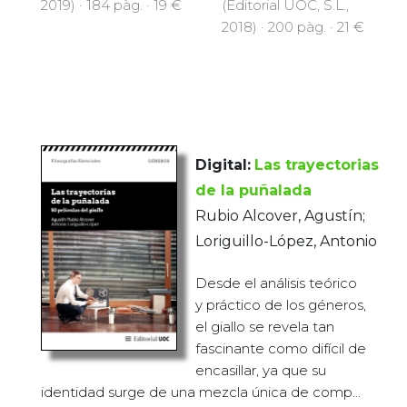
(Editorial UOC, S.L.,
2019) · 184 pàg. · 19 €
2018) · 200 pàg. · 21 €
Digital:
Las trayectorias
de la puñalada
Rubio Alcover, Agustín;
Loriguillo-López, Antonio
Desde el análisis teórico
y práctico de los géneros,
el giallo se revela tan
fascinante como difícil de
encasillar, ya que su
identidad surge de una mezcla única de comp...