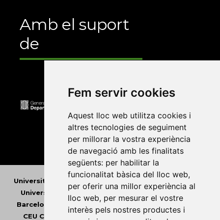
Amb el suport
de
Fem servir cookies
Aquest lloc web utilitza cookies i
altres tecnologies de seguiment
per millorar la vostra experiència
de navegació amb les finalitats
següents:
per habilitar la
funcionalitat bàsica del lloc web
,
Universitat Abat Oliba CEU
•
Universitat d'Alacant
•
per oferir una millor experiència al
Universitat d'Andorra
•
Universitat Autònoma de
lloc web
,
per mesurar el vostre
Barcelona
•
Universitat de Barcelona
•
Universitat
interès pels nostres productes i
CEU Cardenal Herrera
•
Universitat de Girona
•