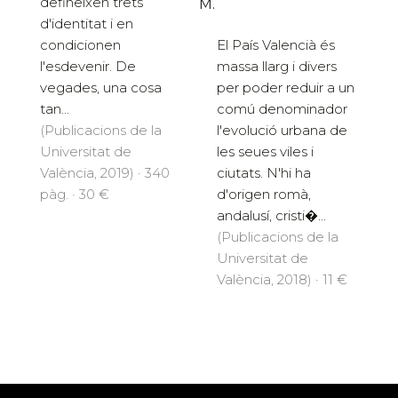
defineixen trets
M.
d'identitat i en
condicionen
El País Valencià és
l'esdevenir. De
massa llarg i divers
vegades, una cosa
per poder reduir a un
tan...
comú denominador
(Publicacions de la
l'evolució urbana de
Universitat de
les seues viles i
València, 2019) · 340
ciutats. N'hi ha
pàg. · 30 €
d'origen romà,
andalusí, cristi�...
(Publicacions de la
Universitat de
València, 2018) · 11 €