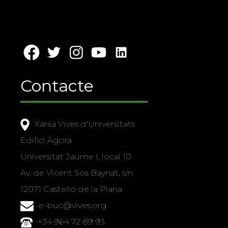
Contacte
Xarxa Vives d'Universitats
Edifici Àgora
Universitat Jaume I, local 10
Av. de Vicent Sos Baynat, s/n
12071 Castelló de la Plana
e-buc@vives.org
+34 964 72 89 93