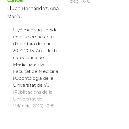
cáncer
pàg. · 6 €
Lluch Hernández, Ana
María
Lliçó magistral llegida
en el solemne acte
d'obertura del curs
2014-2015. Ana Lluch,
catedràtica de
Medicina en la
Facultat de Medicina
i Odontologia de la
Universitat de V...
(Publicacions de la
Universitat de
València, 2015) · 2 €