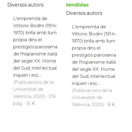
Diversos autors
tendidas
Diversos autors
L'empremta de
Vittorio Bodini (1914-
L'empremta de
1970) brilla amb llum
Vittorio Bodini (1914-
pròpia dins el
1970) brilla amb llum
prestigiós panorama
pròpia dins el
de l'hispanisme italià
prestigiós panorama
del segle XX. Home
de l'hispanisme italià
del Sud, intel·lectual
del segle XX. Home
inquiet i esc...
del Sud, intel·lectual
(Publicacions de la
inquiet i esc...
Universitat de
(Publicacions de la
València, 2020) · 216
Universitat de
pàg. · 15 €
València, 2020) · 8 €