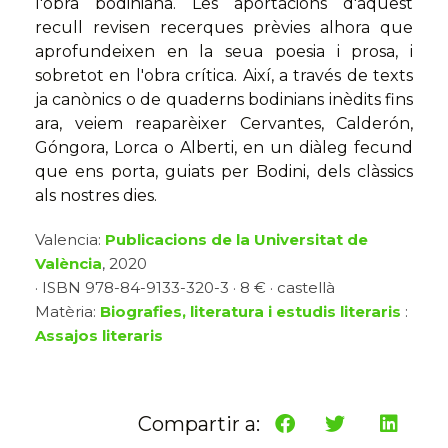
l'obra bodiniana. Les aportacions d'aquest
recull revisen recerques prèvies alhora que
aprofundeixen en la seua poesia i prosa, i
sobretot en l'obra crítica. Així, a través de texts
ja canònics o de quaderns bodinians inèdits fins
ara, veiem reaparèixer Cervantes, Calderón,
Góngora, Lorca o Alberti, en un diàleg fecund
que ens porta, guiats per Bodini, dels clàssics
als nostres dies.
Valencia:
Publicacions de la Universitat de
València
, 2020
· ISBN 978-84-9133-320-3 · 8 € · castellà
Matèria:
Biografies, literatura i estudis literaris
:
Assajos literaris
Compartir a: