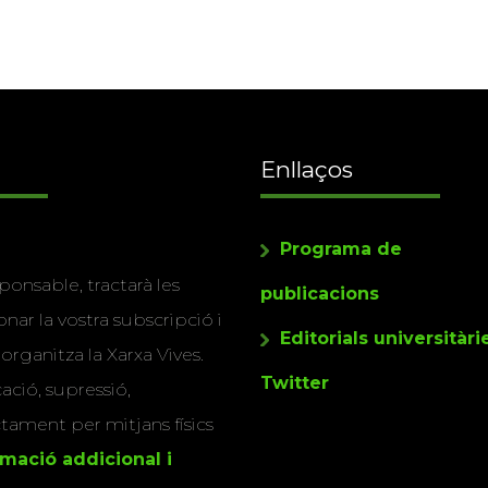
Enllaços
Programa de
ponsable, tractarà les
publicacions
nar la vostra subscripció i
Editorials universitàri
 organitza la Xarxa Vives.
Twitter
cació, supressió,
actament per mitjans físics
rmació addicional i