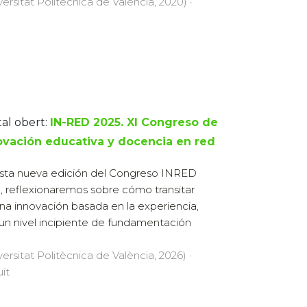
versitat Politècnica de València, 2020) ·
tal obert:
IN-RED 2025. XI Congreso de
ovación educativa y docencia en red
sta nueva edición del Congreso INRED
, reflexionaremos sobre cómo transitar
na innovación basada en la experiencia,
un nivel incipiente de fundamentación
versitat Politècnica de València, 2026) ·
uït