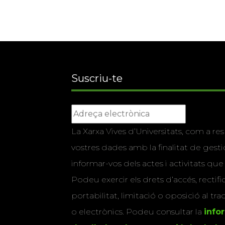
Suscriu-te
La Xarxa Vives d’Universitats, com a res
vostres dades amb la finalitat de gestio
informar-vos dels actes i activitats que
Podeu exercir els drets d’accés, rectifi
portabilitat, limitació o oposició al tr
o electrònics. Podeu consultar la
info