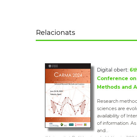
Relacionats
Digital obert:
6t
Conference on
Methods and A
Research methods
sciences are evol
availability of In
of information. A
and...