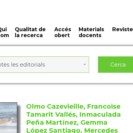
Qui
Qualitat de
Accés
Materials
Reviste
som
la recerca
obert
docents
Cerca
tes les editorials
Olmo Cazevieille, Francoise
Tamarit Vallés, Inmaculada
Peña Martínez, Gemma
López Santiago, Mercedes