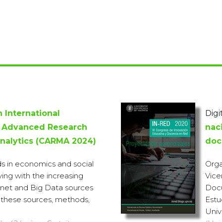
h International
Digi
 Advanced Research
nac
nalytics (CARMA 2024)
doc
 in economics and social
Orga
ving with the increasing
Vice
ternet and Big Data sources
Docu
s these sources, methods,
Estu
Unive