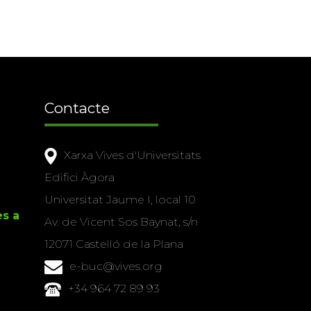
Contacte
Xarxa Vives d'Universitats
Edifici Àgora
Universitat Jaume I, local 10
es a
Av. de Vicent Sos Baynat, s/n
12071 Castelló de la Plana
e-buc@vives.org
+34 964 72 89 93