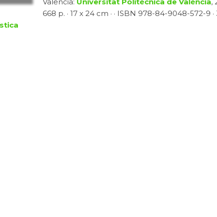
Valencia:
Universitat Politècnica de València
,
668 p. · 17 x 24 cm · · ISBN 978-84-9048-572-9 · 3
stica