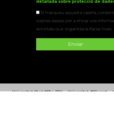
detallada sobre protecció de dade
Si marqueu aquesta casella, consenti
vostres dades per a enviar-vos informac
activitats que organitza la Xarxa Vives.
Universitat Abat Oliba CEU
•
Universitat d'Alacant
•
Herrera
•
Universitat de Girona
•
Universitat de les Ill
Hernández d'Elx
•
Universitat Oberta de Catalunya
•
Universitat Pompeu Fabra
•
Universitat Ramon Llull
•
U