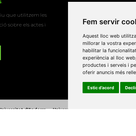
s
.
u que utilitzem les
Fem servir coo
ió sobre els actes i
Aquest lloc web utilitz
millorar la vostra expe
habilitar la funcionalit
experiència al lloc web
productes i serveis i p
oferir anuncis més rell
Estic d’acord
Decl
Universitat d'Andorra
•
Universitat Autònoma de Barcelona
es Balears
•
Universitat Internacional de Catalunya
•
Univers
Universitat de Perpinyà Via Domitia
•
Universitat Politècni
niversitat Rovira i Virgili
•
Universitat de Sàsser
•
Universita