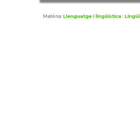
Matèria:
Llenguatge i lingüística
:
Lingüí