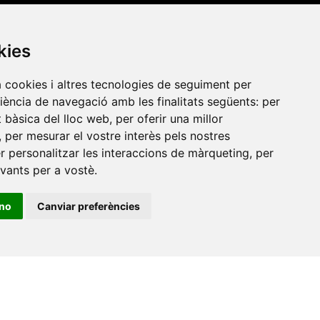
Amb el suport
de
kies
a cookies i altres tecnologies de seguiment per
riència de navegació amb les finalitats següents:
per
at bàsica del lloc web
,
per oferir una millor
,
per mesurar el vostre interès pels nostres
er personalitzar les interaccions de màrqueting
,
per
evants per a vostè
.
ino
Canviar preferències
•
Universitat de Barcelona
•
Universitat CEU Cardenal
itat Jaume I
•
Universitat de Lleida
•
Universitat Miguel
ca de Catalunya
•
Universitat Politècnica de València
•
t de València
•
Universitat de Vic - Universitat Central de