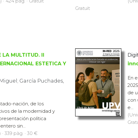
 · 424 pàg. · Gratuït
(Uni
Gratuït
LA MULTITUD. II
Digi
ERNACIONAL ESTETICA Y
inn
En e
 Miguel; García Puchades,
2025
de u
con 
Estado-nación, de los
e...
tivos de la modernidad y
(Uni
presentación política
Grat
ntero sin...
 · 339 pàg. · 30 €