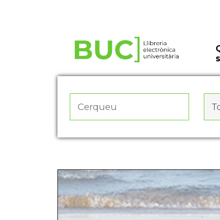
Actualitza les preferències de les cookies
To