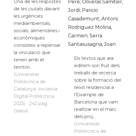
Una de les respostes
Pere; Oliveras Samitier,
de les ciutats davant
Jordi; Paricio
les urgències
Casademunt, Antoni;
mediambientals,
Rodriguez Molina,
socials, alimentàries i
Carmen; Serra
econòmiques
Santasusagna, Joan
consisteix a repensar
la vinculació que
Els textos que ara
tenen amb el
editem son fruit dels
territori...
treballs de recerca
(Universitat
sobre la formació del
Politècnica de
teixit residencial a
Catalunya. Iniciativa
l’Eixample de
Digital Politècnica,
Barcelona que vam
2023) · 242 pàg. ·
realitzar en el marc
Gratuït
dels proj...
(Universitat
Politècnica de