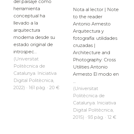
del paisaje como
herramienta
Nota al lector | Note
conceptual ha
to the reader
llevado a la
Antonio Armesto
arquitectura
Arquitectura y
moderna desde su
fotografía: utilidades
estado original de
cruzadas |
introspec...
Architecture and
(Universitat
Photography: Cross
Politècnica de
Utilities Antonio
Catalunya. Iniciativa
Armesto El modo en
Digital Politècnica,
...
2022) · 161 pàg. · 20 €
(Universitat
Politècnica de
Catalunya. Iniciativa
Digital Politècnica,
2015) · 93 pàg. · 12 €