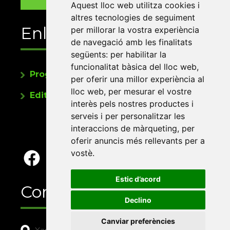
Aquest lloc web utilitza cookies i
altres tecnologies de seguiment
Enllaços
per millorar la vostra experiència
de navegació amb les finalitats
següents:
per habilitar la
funcionalitat bàsica del lloc web
,
Programa de publicacions
per oferir una millor experiència al
lloc web
,
per mesurar el vostre
Editorials universitàries a Twitter
interès pels nostres productes i
serveis i per personalitzar les
interaccions de màrqueting
,
per
oferir anuncis més rellevants per a
vostè
.
Estic d’acord
Contacte
Declino
Canviar preferències