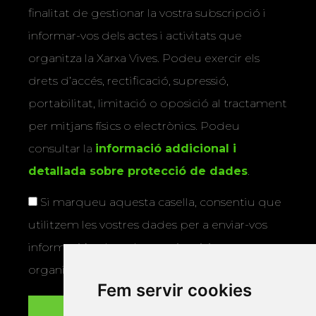
finalitat de gestionar la vostra subscripció i
informar-vos dels actes i activitats que
organitza la Xarxa Vives. Podeu exercir els
drets d’accés, rectificació, supressió,
portabilitat, limitació o oposició al tractament
per mitjans físics o electrònics. Podeu
consultar la
informació addicional i
detallada sobre protecció de dades
.
Si marqueu aquesta casella, consentiu que
utilitzem les vostres dades per a enviar-vos
informació sobre els actes i activitats que
organitza la Xarxa Vives.
Fem servir cookies