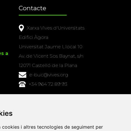
Contacte
Xarxa Vives d'Universitats
Edifici Àgora
Universitat Jaume I, local 10
es a
Av. de Vicent Sos Baynat, s/n
12071 Castelló de la Plana
e-buc@vives.org
+34 964 72 89 93
Amb el suport
de
kies
a cookies i altres tecnologies de seguiment per