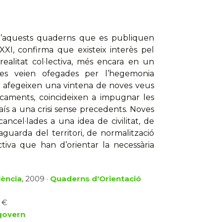
 d’aquests quaderns que es publiquen
XXI, confirma que existeix interès pel
ealitat col·lectiva, més encara en un
es veien ofegades per l’hegemonia
i afegeixen una vintena de noves veus
focaments, coincideixen a impugnar les
ís a una crisi sense precedents. Noves
ancel·lades a una idea de civilitat, de
aguarda del territori, de normalització
lectiva que han d’orientar la necessària
lència
, 2009 ·
Quaderns d'Orientació
1 €
 govern