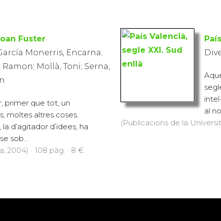
Joan Fuster
País
 García Monerris, Encarna;
Div
, Ramon; Mollà, Toni; Serna,
Aque
an
segl
inte
, primer que tot, un
al no
és, moltes altres coses.
(Publicacions de la Universit
 la d’agitador d’idees, ha
e sob...
a, 2004) · 108 pàg. · 8 €