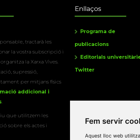
Enllaços
Programa de
ponsable, tractarà les
publicacions
nar la vostra subscripció i
Editorials universitàri
 organitza la Xarxa Vives.
Twitter
cació, supressió,
actament per mitjans físics
rmació addicional i
s
.
u que utilitzem les
Fem servir coo
ió sobre els actes i
Aquest lloc web utilitz