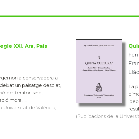
egle XXI. Ara, País
Qui
Feno
Fra
Llàc
’hegemonia conservadora al
 deixat un paisatge desolat,
La p
ó del territori sinó,
dime
ció moral, ...
ideo
a Universitat de València,
resu
(Publicacions de la Universit