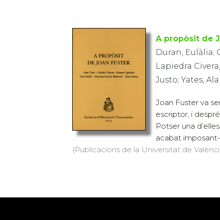
A propòsit de 
Duran, Eulàlia;
Lapiedra Civera
Justo; Yates, Al
Joan Fuster va ser
escriptor, i despr
Potser una d’elles,
acabat imposant-s
(Publicacions de la Universitat de Valènci