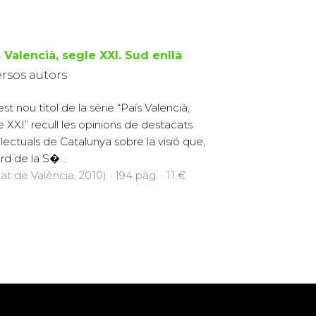
 Valencià, segle XXI. Sud enllà
ersos autors
st nou títol de la sèrie “País Valencià,
e XXI” recull les opinions de destacats
l·lectuals de Catalunya sobre la visió que,
rd de la S�...
at de València, 2010) · 194 pàg. · 11 €