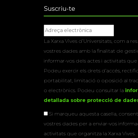
Suscriu-te
La Xarxa Vives d’Universitats, com a res
vostres dades amb la finalitat de gestio
informar-vos dels actes i activitats que
Podeu exercir els drets d’accés, rectifi
portabilitat, limitació o oposició al tr
o electrònics. Podeu consultar la
info
detallada sobre protecció de dade
Si marqueu aquesta casella, consenti
vostres dades per a enviar-vos informac
activitats que organitza la Xarxa Vives.