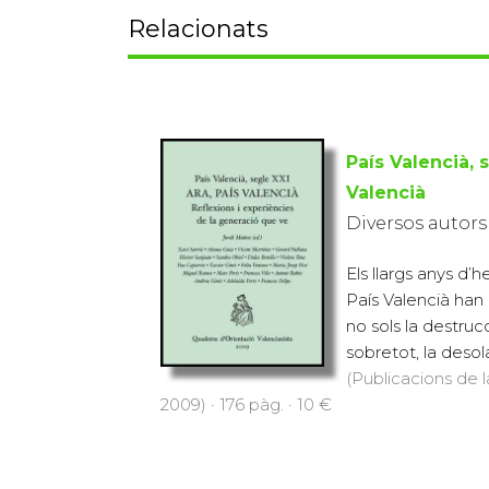
Relacionats
País Valencià, s
Valencià
Diversos autors
Els llargs anys d
País Valencià han
no sols la destrucci
sobretot, la desola
(Publicacions de l
2009) · 176 pàg. · 10 €