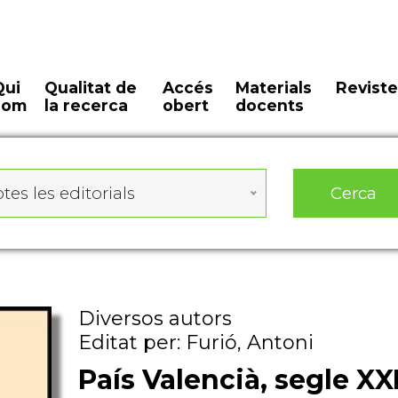
Qui
Qualitat de
Accés
Materials
Reviste
som
la recerca
obert
docents
Cerca
tes les editorials
Diversos autors
Editat per: Furió, Antoni
País Valencià, segle XX