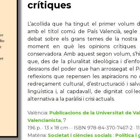
crítiques
L’acollida que ha tingut el primer volum
amb el títol comú de País Valencià, segle 
debat sobre els grans temes de la nostra r
moment en què les opinions crítiques 
conservadora. Amb aquest segon volum, s’h
que, des de la pluralitat ideològica i d’en
desraons del poder que han arrossegat el Pa
reflexions que repensen les aspiracions no c
redreçament cultural, d’estructuració i salv
lingüística i, al capdavall, de dignitat col·
alternativa a la paràlisi i crisi actuals.
València:
Publicacions de la Universitat de Va
Valencianista
, 7
196 p. · 13 x 18 cm · · ISBN 978-84-370-7467-2 · 1
Matèria:
Societat i ciències socials
:
Política i