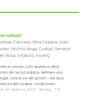
na cultura?
llosa, Francesc; Mira Castera, Joan
ncesc; Muñoz Veiga, Gustau; Serrano
er, Rosa; Villatoro, Vicenç
olítica cultural, com qualsevol altra
nsió de l’acció pública, defineix una
logia i una acció de govern, i els seus
ltats poden acabar condicionan...
at de València, 2001) · 96 pàg. · 7 €