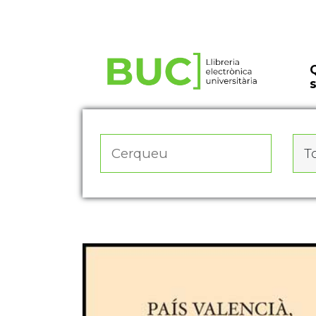
Actualitza les preferències de les cookies
To