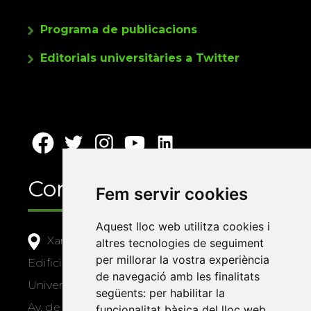
Programa de publicacions
Editorials universitàries a Twitter
Contacte
Fem servir cookies
Aquest lloc web utilitza cookies i
Xarxa Vives d'Universitats
altres tecnologies de seguiment
per millorar la vostra experiència
Edifici Àgora
de navegació amb les finalitats
Universitat Jaume I, local 10
següents:
per habilitar la
Av. de Vicent Sos Baynat, s/n
funcionalitat bàsica del lloc web
,