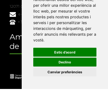
per oferir una millor experiència al
12071 Castelló de la Plana
lloc web
,
per mesurar el vostre
e-buc@vives.org
interès pels nostres productes i
+34 964 72 89 93
serveis i per personalitzar les
interaccions de màrqueting
,
per
oferir anuncis més rellevants per a
Amb el suport
vostè
.
de
Estic d’acord
Declino
Canviar preferències