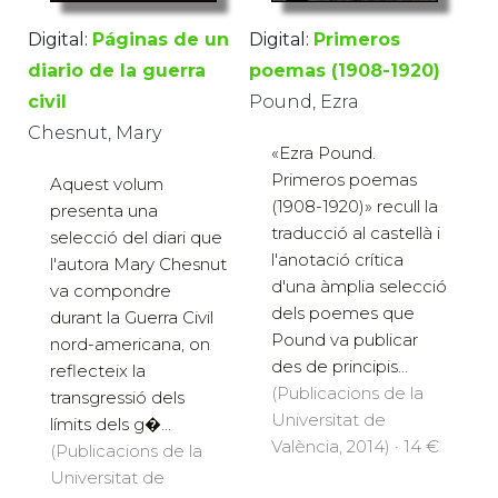
Digital:
Páginas de un
Digital:
Primeros
diario de la guerra
poemas (1908-1920)
civil
Pound, Ezra
Chesnut, Mary
«Ezra Pound.
Primeros poemas
Aquest volum
(1908-1920)» recull la
presenta una
traducció al castellà i
selecció del diari que
l'anotació crítica
l'autora Mary Chesnut
d'una àmplia selecció
va compondre
dels poemes que
durant la Guerra Civil
Pound va publicar
nord-americana, on
des de principis...
reflecteix la
(Publicacions de la
transgressió dels
Universitat de
límits dels g�...
València, 2014) · 14 €
(Publicacions de la
Universitat de