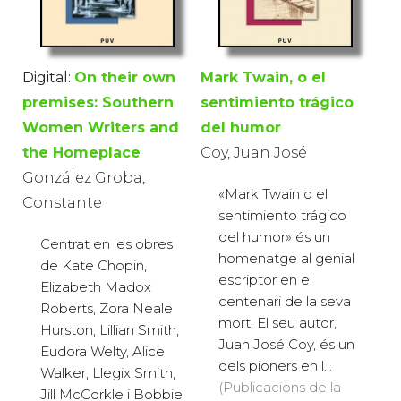
Digital:
On their own
Mark Twain, o el
premises: Southern
sentimiento trágico
Women Writers and
del humor
the Homeplace
Coy, Juan José
González Groba,
«Mark Twain o el
Constante
sentimiento trágico
del humor» és un
Centrat en les obres
homenatge al genial
de Kate Chopin,
escriptor en el
Elizabeth Madox
centenari de la seva
Roberts, Zora Neale
mort. El seu autor,
Hurston, Lillian Smith,
Juan José Coy, és un
Eudora Welty, Alice
dels pioners en l...
Walker, Llegix Smith,
(Publicacions de la
Jill McCorkle i Bobbie