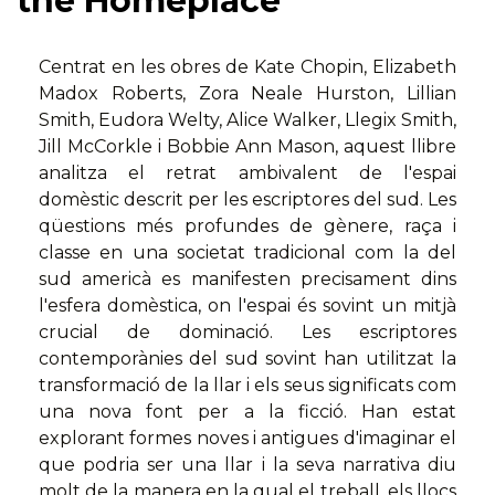
the Homeplace
Centrat en les obres de Kate Chopin, Elizabeth
Madox Roberts, Zora Neale Hurston, Lillian
Smith, Eudora Welty, Alice Walker, Llegix Smith,
Jill McCorkle i Bobbie Ann Mason, aquest llibre
analitza el retrat ambivalent de l'espai
domèstic descrit per les escriptores del sud. Les
qüestions més profundes de gènere, raça i
classe en una societat tradicional com la del
sud americà es manifesten precisament dins
l'esfera domèstica, on l'espai és sovint un mitjà
crucial de dominació. Les escriptores
contemporànies del sud sovint han utilitzat la
transformació de la llar i els seus significats com
una nova font per a la ficció. Han estat
explorant formes noves i antigues d'imaginar el
que podria ser una llar i la seva narrativa diu
molt de la manera en la qual el treball, els llocs