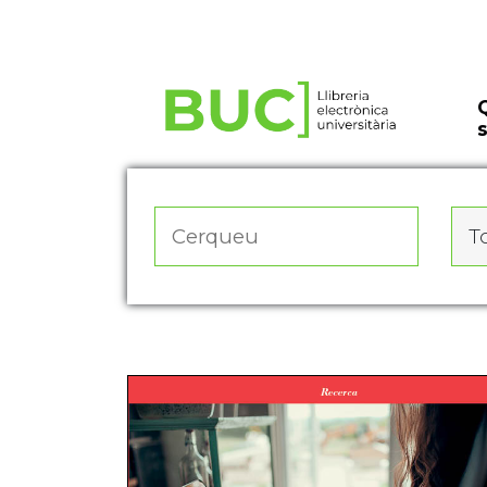
Actualitza les preferències de les cookies
To