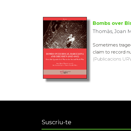
Bombs over Bi
Thomàs, Joan Ma
Sometimes tragedi
claim to record nu
(Publicacions URV,
Suscriu-te