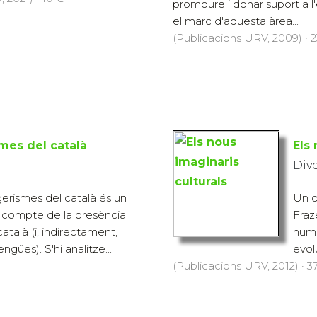
promoure i donar suport a l
el marc d'aquesta àrea...
(Publicacions URV, 2009) · 2
smes del català
Els 
Div
ngerismes del català és un
Un d
compte de la presència
Fraz
atalà (i, indirectament,
huma
ngües). S'hi analitze...
evolu
(Publicacions URV, 2012) · 3