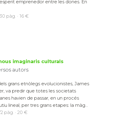
'esperit emprenedor entre les dones. En
30 pàg. · 16 €
nous imaginaris culturals
ersos autors
els grans etnòlegs evolucionistes, James
er, va predir que totes les societats
nes havien de passar, en un procés
tiu lineal, per tres grans etapes: la màg...
72 pàg. · 20 €