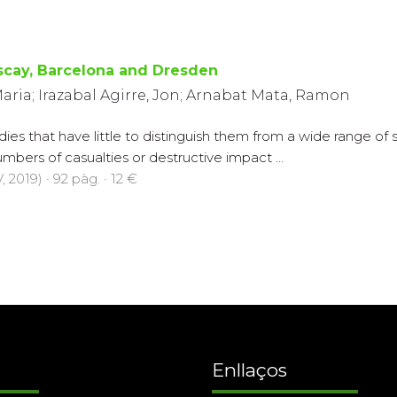
scay, Barcelona and Dresden
ria; Irazabal Agirre, Jon; Arnabat Mata, Ramon
es that have little to distinguish them from a wide range of
mbers of casualties or destructive impact ...
 2019) · 92 pàg. · 12 €
Enllaços