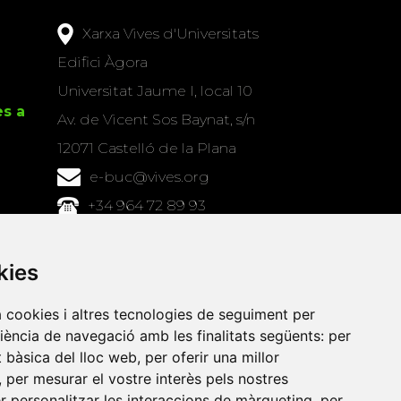
Xarxa Vives d'Universitats
Edifici Àgora
Universitat Jaume I, local 10
es a
Av. de Vicent Sos Baynat, s/n
12071 Castelló de la Plana
e-buc@vives.org
+34 964 72 89 93
Amb el suport
kies
de
a cookies i altres tecnologies de seguiment per
riència de navegació amb les finalitats següents:
per
at bàsica del lloc web
,
per oferir una millor
,
per mesurar el vostre interès pels nostres
er personalitzar les interaccions de màrqueting
,
per