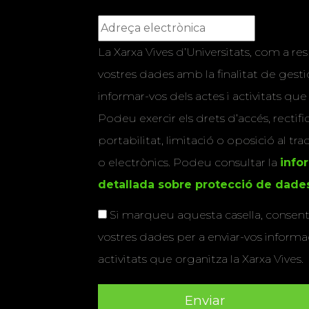
La Xarxa Vives d’Universitats, com a res
vostres dades amb la finalitat de gestio
informar-vos dels actes i activitats que
Podeu exercir els drets d’accés, rectifi
portabilitat, limitació o oposició al tr
o electrònics. Podeu consultar la
info
detallada sobre protecció de dade
Si marqueu aquesta casella, consenti
vostres dades per a enviar-vos informac
activitats que organitza la Xarxa Vives.