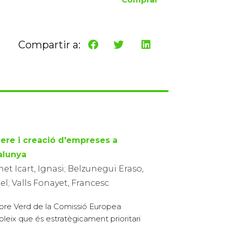
Compartir a:
ere i creació d'empreses a
alunya
et Icart, Ignasi; Belzunegui Eraso,
l; Valls Fonayet, Francesc
libre Verd de la Comissió Europea
bleix que és estratègicament prioritari