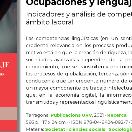
Ocupaciones y lengua
Indicadores y análisis de compet
ámbito laboral
Las competencias lingüísticas (en un sen
creciente relevancia en los procesos product
motivo está en que la creación de riqueza, la
sociedades avanzadas dependen de la pro
conocimiento, que se transmiten y producen
los procesos de globalización, tercerización
conducen a que un creciente número de oc
un mayor componente de trabajo intelectual y,
que, en la economía digital, la informaci
transmitidos y representados lingüísticament
Tarragona:
Publicacions URV
, 2021 ·
Recerca
566 p. · 17 x 24 cm · · ISBN 978-84-8424-892-7 · 3
Matèria:
Societat i ciències socials
:
Sociologia