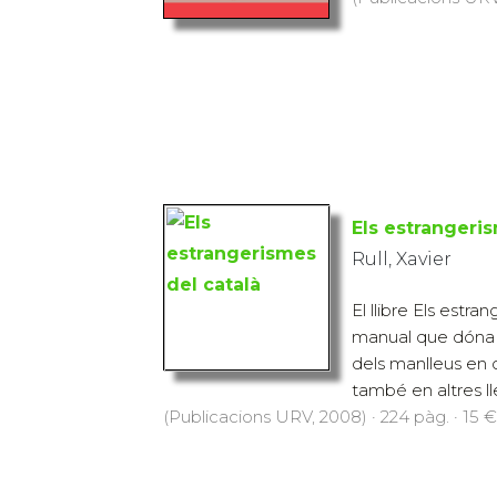
Els estrangeri
Rull, Xavier
El llibre Els estra
manual que dóna 
dels manlleus en c
també en altres lle
(Publicacions URV, 2008) · 224 pàg. · 15 €