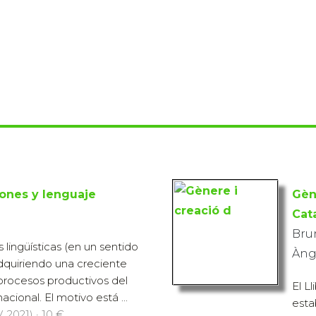
ones y lenguaje
Gèn
Cat
Brun
lingüísticas (en un sentido
Ànge
dquiriendo una creciente
 procesos productivos del
El L
acional. El motivo está ...
esta
 2021) · 10 €