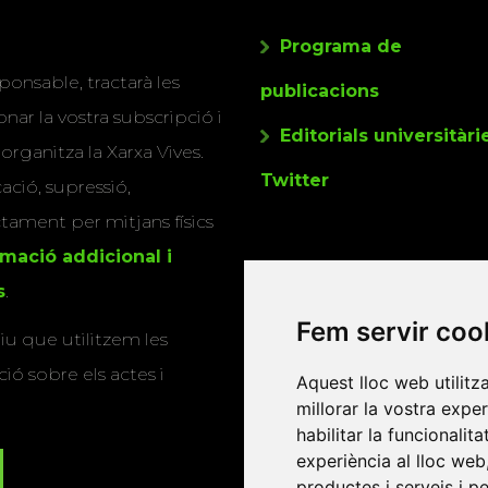
Programa de
ponsable, tractarà les
publicacions
nar la vostra subscripció i
Editorials universitàri
 organitza la Xarxa Vives.
Twitter
cació, supressió,
actament per mitjans físics
rmació addicional i
s
.
Fem servir coo
u que utilitzem les
ió sobre els actes i
Aquest lloc web utilitz
millorar la vostra expe
habilitar la funcionalit
experiència al lloc web
productes i serveis i p